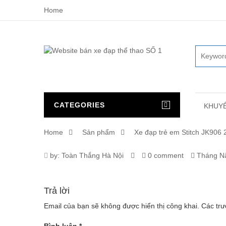
Home
CATEGORIES
KHUYẾ
Home
Sản phẩm
Xe đạp trẻ em Stitch JK906
2930_13183_XE_DAP_TRE_EM
by:
Toàn Thắng Hà Nội
0 comment
Tháng Nă
Trả lời
Email của bạn sẽ không được hiển thị công khai.
Các tr