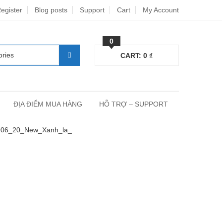
egister
Blog posts
Support
Cart
My Account
0
CART:
0
₫
ĐỊA ĐIỂM MUA HÀNG
HỖ TRỢ – SUPPORT
906_20_New_Xanh_la_