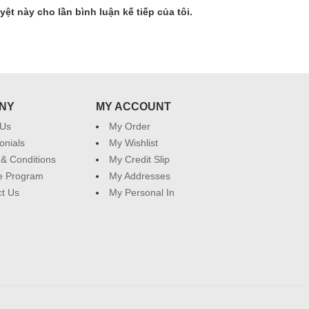
yệt này cho lần bình luận kế tiếp của tôi.
NY
MY ACCOUNT
 Us
My Order
onials
My Wishlist
& Conditions
My Credit Slip
ate Program
My Addresses
t Us
My Personal In