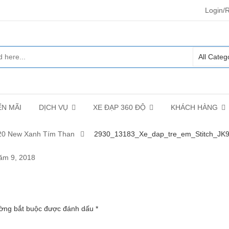
Login/R
N MÃI
DỊCH VỤ
XE ĐẠP 360 ĐỘ
KHÁCH HÀNG
 20 New Xanh Tím Than
2930_13183_Xe_dap_tre_em_Stitch_JK
_STITCH_JK906_20_NEW_XANH_LA_
m 9, 2018
ường bắt buộc được đánh dấu
*