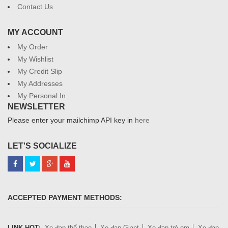
Contact Us
MY ACCOUNT
My Order
My Wishlist
My Credit Slip
My Addresses
My Personal In
NEWSLETTER
Please enter your mailchimp API key in
here
LET'S SOCIALIZE
ACCEPTED PAYMENT METHODS:
LINK HOT:
Xe đạp thể thao
Xe đạp Giant
Xe đạp trẻ em
Xe đạp