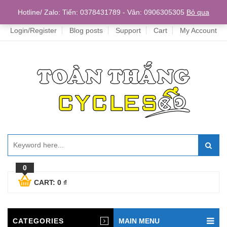
Home
Hotline/ Zalo: Tiến: 0378431789 - Vân: 0906305305
Bỏ qua
Login/Register
Blog posts
Support
Cart
My Account
0
CART:
0
₫
CATEGORIES
MAIN MENU