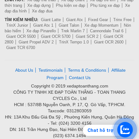
thời trang
Xe đạp dựng
Phụ kiện xe đạp
Phụ tùng xe đạp
Xe
đạp địa hình
Xe đạp đua
TÌM KIẾM NHIỀU:
Giant Latte
Giant Atx
Fixed Gear
Trinx Free
TrinX Junior
Giant Atx 1
Giant Talon
Xe đạp Momentum
Nón
bảo hiểm
Xe đạp Pinarello
Trek Marlin 7
Cannondale Trail 6
Giant OCR 5500
Giant OCR 5700
Giant SCR 2
Giant OCR
2800
Giant Propel ADV 2
TrinX Tempo 1.0
Giant OCR 2600
Giant TCR 6700
About Us
Testimonials
Terms & Conditions
Affiliate
Program
Contact Us
Copyright © 2019 xedaptoanthang.com
CÔNG TY TNHH XE ĐẠP TOÀN THẮNG - TOAN THANG
CYCLES Co., Ltd
HCM : 537/8B Nguyễn Oanh, P. 17, Q. Gò Vấp, TP.HCM.
Taxcode: 0312803059
HN: 13A Khu Đấu Giá Đa Sỹ , Phường Kiến Hưng, Quận Hà Đông
- Tel: (024) 3200 4156
DN: 161 Trần Hưng Đạo, Nại Hiên Đông, Quận Sơn Trà - Tel:
Chat hỗ trợ
(023) 6374.1494