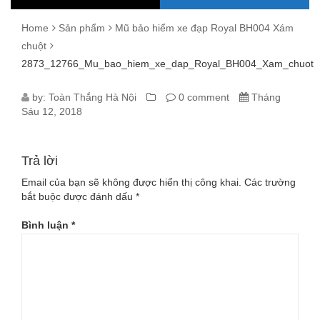
Home
Sản phẩm
Mũ bảo hiểm xe đạp Royal BH004 Xám
chuột
2873_12766_Mu_bao_hiem_xe_dap_Royal_BH004_Xam_chuot
2873_12766_MU_BAO_HIEM_XE_D
by:
Toàn Thắng Hà Nội
0 comment
Tháng
Sáu 12, 2018
Trả lời
Email của bạn sẽ không được hiển thị công khai.
Các trường
bắt buộc được đánh dấu
*
Bình luận
*