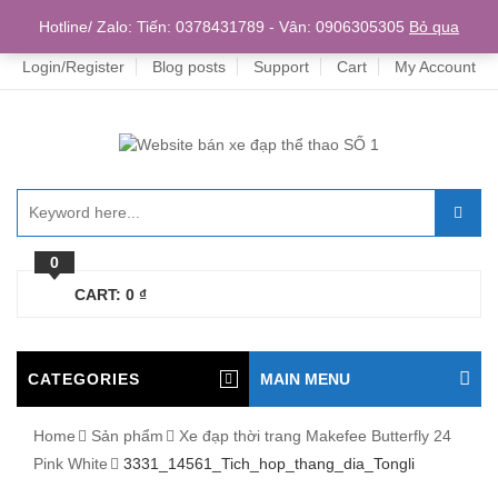
Home
Hotline/ Zalo: Tiến: 0378431789 - Vân: 0906305305
Bỏ qua
Login/Register
Blog posts
Support
Cart
My Account
0
CART:
0
₫
CATEGORIES
MAIN MENU
Home
Sản phẩm
Xe đạp thời trang Makefee Butterfly 24
Pink White
3331_14561_Tich_hop_thang_dia_Tongli