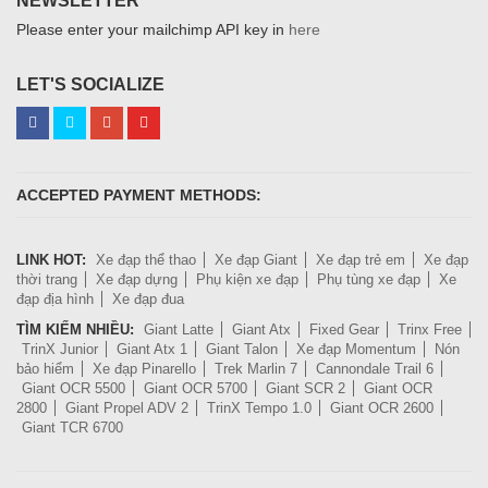
NEWSLETTER
Please enter your mailchimp API key in
here
LET'S SOCIALIZE
ACCEPTED PAYMENT METHODS:
LINK HOT:
Xe đạp thể thao
Xe đạp Giant
Xe đạp trẻ em
Xe đạp
thời trang
Xe đạp dựng
Phụ kiện xe đạp
Phụ tùng xe đạp
Xe
đạp địa hình
Xe đạp đua
TÌM KIẾM NHIỀU:
Giant Latte
Giant Atx
Fixed Gear
Trinx Free
TrinX Junior
Giant Atx 1
Giant Talon
Xe đạp Momentum
Nón
bảo hiểm
Xe đạp Pinarello
Trek Marlin 7
Cannondale Trail 6
Giant OCR 5500
Giant OCR 5700
Giant SCR 2
Giant OCR
2800
Giant Propel ADV 2
TrinX Tempo 1.0
Giant OCR 2600
Giant TCR 6700