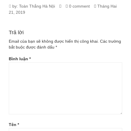
3331_14561_TICH_HOP_THANG_DIA
by:
Toàn Thắng Hà Nội
0 comment
Tháng Hai
21, 2019
Trả lời
Email của bạn sẽ không được hiển thị công khai.
Các trường
bắt buộc được đánh dấu
*
Bình luận
*
Tên
*