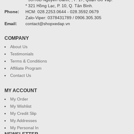
* 321 Hồng Lạc, P. 10, Q. Tân Bình.
Phone:
HCM: 028.2253.0644 - 028.3592.0679
Zalo-Viper: 0378431789 / 0906.305.305
Email:
contact@shopxedap.vn
COMPANY
About Us
Testimonials
Terms & Conditions
Affiliate Program
Contact Us
MY ACCOUNT
My Order
My Wishlist
My Credit Slip
My Addresses
My Personal In