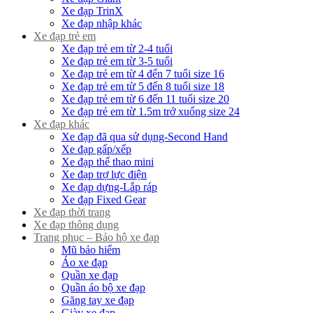
Xe đạp TrinX
Xe đạp nhập khác
Xe đạp trẻ em
Xe đạp trẻ em từ 2-4 tuổi
Xe đạp trẻ em từ 3-5 tuổi
Xe đạp trẻ em từ 4 đến 7 tuổi size 16
Xe đạp trẻ em từ 5 đến 8 tuổi size 18
Xe đạp trẻ em từ 6 đến 11 tuổi size 20
Xe đạp trẻ em từ 1.5m trở xuống size 24
Xe đạp khác
Xe đạp đã qua sử dụng-Second Hand
Xe đạp gấp/xếp
Xe đạp thể thao mini
Xe đạp trợ lực điện
Xe đạp dựng-Lắp ráp
Xe đạp Fixed Gear
Xe đạp thời trang
Xe đạp thông dụng
Trang phục – Bảo hộ xe đạp
Mũ bảo hiểm
Áo xe đạp
Quần xe đạp
Quần áo bộ xe đạp
Găng tay xe đạp
Giày xe đạp