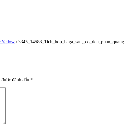
e Yellow
/
3345_14588_Tich_hop_baga_sau,_co_den_phan_quang
u,_co_den_phan_quang
c được đánh dấu
*