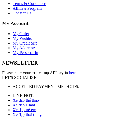
Terms & Conditions
Affiliate Program
Contact Us
My Account
My Order
My Wishlist
My Credit Slip
My Addresses
My Personal In
NEWSLETTER
Please enter your mailchimp API key in
here
LET'S SOCIALIZE
ACCEPTED PAYMENT METHODS:
LINK HOT:
Xe đạp thể thao
Xe đạp Giant
Xe đạp trẻ em
Xe đạp thời trang