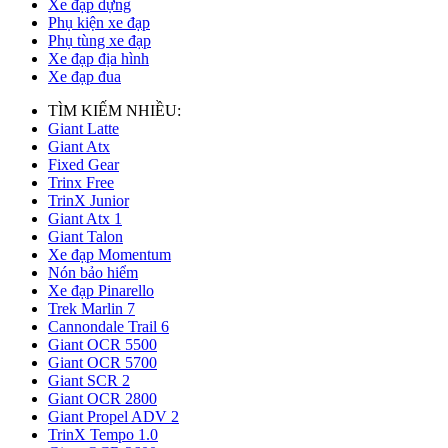
Xe đạp dựng
Phụ kiện xe đạp
Phụ tùng xe đạp
Xe đạp địa hình
Xe đạp đua
TÌM KIẾM NHIỀU:
Giant Latte
Giant Atx
Fixed Gear
Trinx Free
TrinX Junior
Giant Atx 1
Giant Talon
Xe đạp Momentum
Nón bảo hiểm
Xe đạp Pinarello
Trek Marlin 7
Cannondale Trail 6
Giant OCR 5500
Giant OCR 5700
Giant SCR 2
Giant OCR 2800
Giant Propel ADV 2
TrinX Tempo 1.0