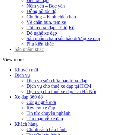
Đèn xe đạp
Nệm yên – Bọc yên
Đồng hồ tốc độ
Chuông – Kính chiếu hậu
Vè chắn bùn, tem xe
Túi treo xe đạp – Giỏ,Rổ
Đồ nghề xe đạp
Sản phẩm chăm sóc bảo dưỡng xe đạp
Phụ kiện khác
Sản phẩm khác
View more
Khuyến mãi
Dịch vụ
Dịch vụ sửa chữa bảo trì xe đạp
Dịch vụ cho thuê xe đạp tại HCM
Dịch vụ cho thuê xe đạp Tại Hà Nội
Xe đạp 360 độ
Công nghệ mới
Review xe đạp
Tin tức chuyên nghành
Tản mạn về xe đạp
Khách hàng
Chính sách bảo hành
Tra cứu bảo hành