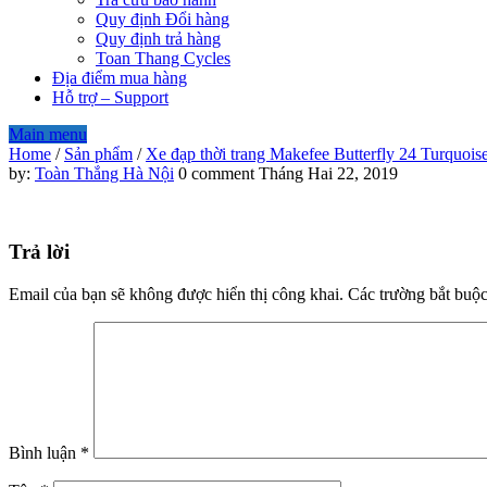
Quy định Đổi hàng
Quy định trả hàng
Toan Thang Cycles
Địa điểm mua hàng
Hỗ trợ – Support
Main menu
Home
/
Sản phẩm
/
Xe đạp thời trang Makefee Butterfly 24 Turquois
3345_14588_Tich_hop_baga_sa
by:
Toàn Thắng Hà Nội
0 comment
Tháng Hai 22, 2019
Trả lời
Email của bạn sẽ không được hiển thị công khai.
Các trường bắt buộ
Bình luận
*