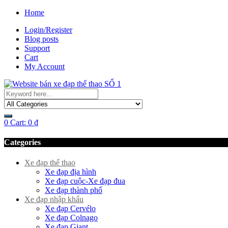
Home
Login/Register
Blog posts
Support
Cart
My Account
0
Cart:
0
₫
Categories
Xe đạp thể thao
Xe đạp địa hình
Xe đạp cuộc-Xe đạp đua
Xe đạp thành phố
Xe đạp nhập khẩu
Xe đạp Cervélo
Xe đạp Colnago
Xe đạp Giant