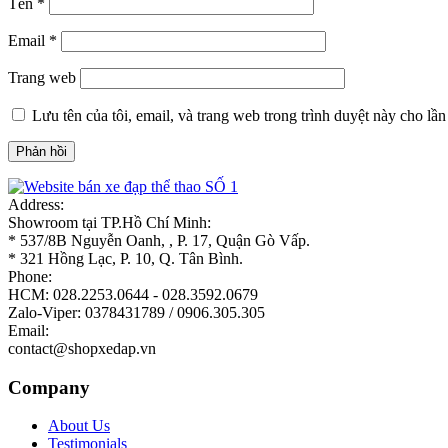
Tên
*
Email
*
Trang web
Lưu tên của tôi, email, và trang web trong trình duyệt này cho lần 
Address:
Showroom tại TP.Hồ Chí Minh:
* 537/8B Nguyễn Oanh, , P. 17, Quận Gò Vấp.
* 321 Hồng Lạc, P. 10, Q. Tân Bình.
Phone:
HCM: 028.2253.0644 - 028.3592.0679
Zalo-Viper: 0378431789 / 0906.305.305
Email:
contact@shopxedap.vn
Company
About Us
Testimonials