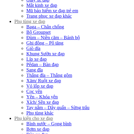
Mắt kinh xe đạp
Mũ bảo hiểm xe đạp trẻ em
Trang phục xe đạp khác
Phụ tùng xe đạp
Baga – Chân chống
Bộ Groupset
Đùm – Niền căm – Bánh bộ
Ghi đông – Pô tăng
Giò dĩa
Khung Sườn xe đạp
Líp xe đạp
Pêdan – Bàn đạp
Sang đĩa
Thắng đĩa – Thắng gôm
Xăm/ Ruột xe đạp
Vỏ lốp xe đạp
Cọc yên
Yên – Khóa yên
Xích/ Sên xe đạp
Tay nắm – Dây quấn – Sừng trâu
Phụ tùng khác
Phụ kiện cho xe đạp
Bình nước – Gọng bình
Bơm xe đạp