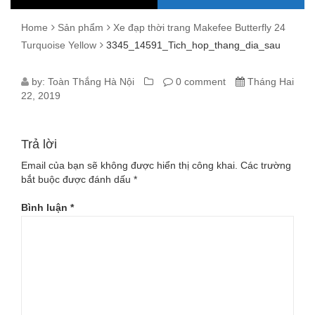
Home
Sản phẩm
Xe đạp thời trang Makefee Butterfly 24
Turquoise Yellow
3345_14591_Tich_hop_thang_dia_sau
3345_14591_TICH_HOP_THANG_DI
by:
Toàn Thắng Hà Nội
0 comment
Tháng Hai
22, 2019
Trả lời
Email của bạn sẽ không được hiển thị công khai.
Các trường
bắt buộc được đánh dấu
*
Bình luận
*