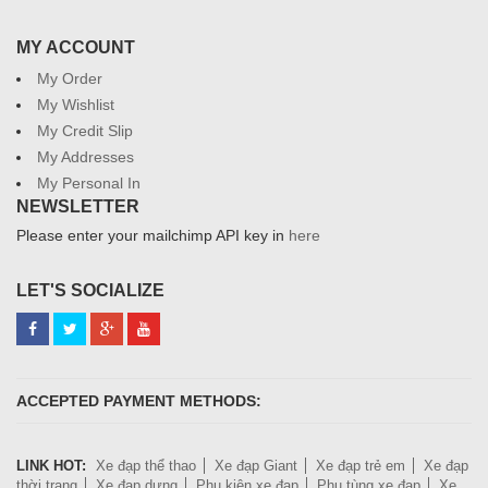
MY ACCOUNT
My Order
My Wishlist
My Credit Slip
My Addresses
My Personal In
NEWSLETTER
Please enter your mailchimp API key in
here
LET'S SOCIALIZE
ACCEPTED PAYMENT METHODS:
LINK HOT:
Xe đạp thể thao
Xe đạp Giant
Xe đạp trẻ em
Xe đạp
thời trang
Xe đạp dựng
Phụ kiện xe đạp
Phụ tùng xe đạp
Xe