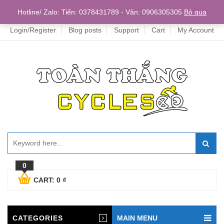
Home
Hotline/ Zalo: Tiến: 0378431789 - Vân: 0906305305
Bỏ qua
Login/Register
Blog posts
Support
Cart
My Account
0
CART:
0
₫
CATEGORIES
MAIN MENU