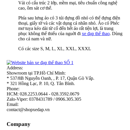
Vải có cấu trúc 2 lớp, mềm mại, tiêu chuẩn công nghệ
cao, ôm sát cơ thể.
Phía sau lưng áo có 3 túi đựng đồ nhỏ có thể đựng điện
thoại, giấy tờ và các vật dụng cá nhân nhỏ. Áo có Phéc
mơ tuya kéo dài từ cổ đến hết áo rất tiện lợi, là trang
phục không thể thiếu của nguời đi
xe đạp thể thao
. Dùng
cho cả nam và nữ.
Có các size S, M, L, XL, XXL, XXXL
Address:
Showroom tại TP.Hồ Chí Minh:
* 537/8B Nguyễn Oanh, , P. 17, Quận Gò Vấp.
* 321 Hồng Lạc, P. 10, Q. Tân Bình.
Phone:
HCM: 028.2253.0644 - 028.3592.0679
Zalo-Viper: 0378431789 / 0906.305.305
Email:
contact@shopxedap.vn
Company