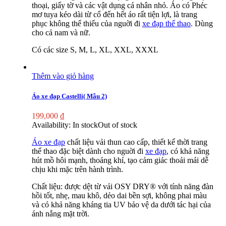
thoại, giấy tờ và các vật dụng cá nhân nhỏ. Áo có Phéc
mơ tuya kéo dài từ cổ đến hết áo rất tiện lợi, là trang
phục không thể thiếu của nguời đi
xe đạp thể thao
. Dùng
cho cả nam và nữ.
Có các size S, M, L, XL, XXL, XXXL
Thêm vào giỏ hàng
Áo xe đạp Castelli( Mẫu 2)
199,000
₫
Availability:
In stock
Out of stock
Áo xe đạp
chất liệu vải thun cao cấp, thiết kế thời trang
thể thao đặc biệt dành cho nguời đi
xe đạp
, có khả năng
hút mồ hôi mạnh, thoáng khí, tạo cảm giác thoải mái dễ
chịu khi mặc trên hành trình.
Chất liệu: được dệt từ vải OSY DRY® với tính năng đàn
hồi tốt, nhẹ, mau khô, dẻo dai bền sợi, không phai màu
và có khả năng kháng tia UV bảo vệ da dưới tác hại của
ánh nắng mặt trời.