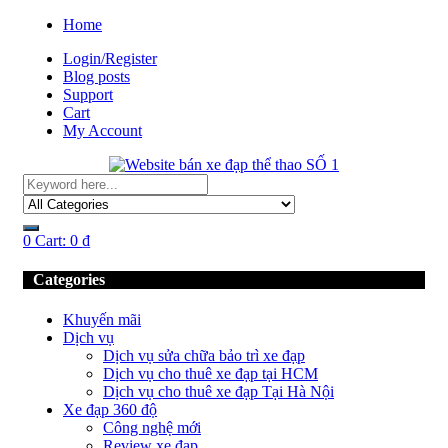
Home
Login/Register
Blog posts
Support
Cart
My Account
0
Cart:
0
₫
Categories
Khuyến mãi
Dịch vụ
Dịch vụ sửa chữa bảo trì xe đạp
Dịch vụ cho thuê xe đạp tại HCM
Dịch vụ cho thuê xe đạp Tại Hà Nội
Xe đạp 360 độ
Công nghệ mới
Review xe đạp