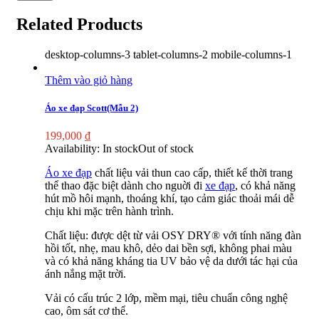
Related Products
desktop-columns-3 tablet-columns-2 mobile-columns-1
Thêm vào giỏ hàng
Áo xe đạp Scott(Mẫu 2)
199,000
₫
Availability:
In stock
Out of stock
Áo xe đạp
chất liệu vải thun cao cấp, thiết kế thời trang
thể thao đặc biệt dành cho nguời đi
xe đạp
, có khả năng
hút mồ hôi mạnh, thoáng khí, tạo cảm giác thoải mái dễ
chịu khi mặc trên hành trình.
Chất liệu: được dệt từ vải OSY DRY® với tính năng đàn
hồi tốt, nhẹ, mau khô, dẻo dai bền sợi, không phai màu
và có khả năng kháng tia UV bảo vệ da dưới tác hại của
ánh nắng mặt trời.
Vải có cấu trúc 2 lớp, mềm mại, tiêu chuẩn công nghệ
cao, ôm sát cơ thể.