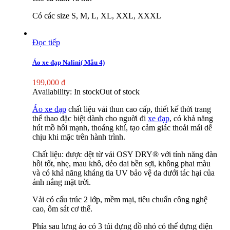
Có các size S, M, L, XL, XXL, XXXL
Đọc tiếp
Áo xe đạp Nalini( Mẫu 4)
199,000
₫
Availability:
In stock
Out of stock
Áo xe đạp
chất liệu vải thun cao cấp, thiết kế thời trang
thể thao đặc biệt dành cho nguời đi
xe đạp
, có khả năng
hút mồ hôi mạnh, thoáng khí, tạo cảm giác thoải mái dễ
chịu khi mặc trên hành trình.
Chất liệu: được dệt từ vải OSY DRY® với tính năng đàn
hồi tốt, nhẹ, mau khô, dẻo dai bền sợi, không phai màu
và có khả năng kháng tia UV bảo vệ da dưới tác hại của
ánh nắng mặt trời.
Vải có cấu trúc 2 lớp, mềm mại, tiêu chuẩn công nghệ
cao, ôm sát cơ thể.
Phía sau lưng áo có 3 túi đựng đồ nhỏ có thể đựng điện