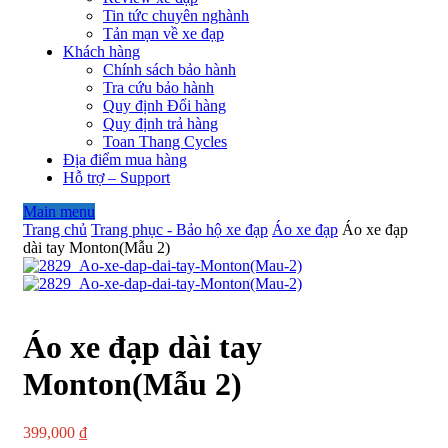
Tin tức chuyên nghành
Tản mạn về xe đạp
Khách hàng
Chính sách bảo hành
Tra cứu bảo hành
Quy định Đổi hàng
Quy định trả hàng
Toan Thang Cycles
Địa điểm mua hàng
Hỗ trợ – Support
Main menu
Trang chủ
Trang phục - Bảo hộ xe đạp
Áo xe đạp
Áo xe đạp
dài tay Monton(Mẫu 2)
Áo xe đạp dài tay
Monton(Mẫu 2)
399,000
₫