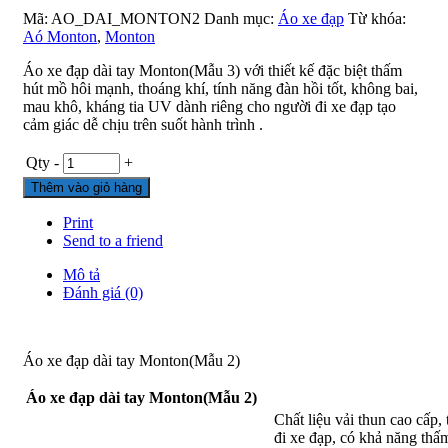
Mã:
AO_DAI_MONTON2
Danh mục:
Áo xe đạp
Từ khóa:
Aó Monton
,
Monton
Áo xe đạp dài tay Monton(Mẫu 3) với thiết kế đặc biệt thấm
hút mồ hôi mạnh, thoáng khí, tính năng đàn hồi tốt, không bai,
mau khô, kháng tia UV dành riêng cho người đi xe đạp tạo
cảm giác dễ chịu trên suốt hành trình .
Qty
-
+
Thêm vào giỏ hàng
Print
Send to a friend
Mô tả
Đánh giá (0)
Áo xe đạp dài tay Monton(Mẫu 2)
Áo xe đạp dài tay Monton(Mẫu 2)
Chất liệu vải thun cao cấp, 
đi xe đạp, có khả năng thấ