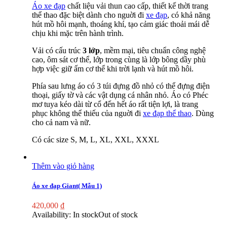
Áo xe đạp
chất liệu vải thun cao cấp, thiết kế thời trang
thể thao đặc biệt dành cho nguời đi
xe đạp
, có khả năng
hút mồ hôi mạnh, thoáng khí, tạo cảm giác thoải mái dễ
chịu khi mặc trên hành trình.
Vải có cấu trúc
3 lớp
, mềm mại, tiêu chuẩn công nghệ
cao, ôm sát cơ thể, lớp trong cùng là lớp bông dầy phù
hợp việc giữ ấm cơ thể khi trời lạnh và hút mồ hôi.
Phía sau lưng áo có 3 túi đựng đồ nhỏ có thể đựng điện
thoại, giấy tờ và các vật dụng cá nhân nhỏ. Áo có Phéc
mơ tuya kéo dài từ cổ đến hết áo rất tiện lợi, là trang
phục không thể thiếu của nguời đi
xe đạp thể thao
. Dùng
cho cả nam và nữ.
Có các size S, M, L, XL, XXL, XXXL
Thêm vào giỏ hàng
Áo xe đạp Giant( Mẫu 1)
420,000
₫
Availability:
In stock
Out of stock