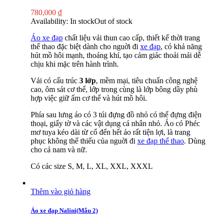
780,000
₫
Availability:
In stock
Out of stock
Áo xe đạp
chất liệu vải thun cao cấp, thiết kế thời trang
thể thao đặc biệt dành cho nguời đi
xe đạp
, có khả năng
hút mồ hôi mạnh, thoáng khí, tạo cảm giác thoải mái dễ
chịu khi mặc trên hành trình.
Vải có cấu trúc
3 lớp
, mềm mại, tiêu chuẩn công nghệ
cao, ôm sát cơ thể, lớp trong cùng là lớp bông dầy phù
hợp việc giữ ấm cơ thể và hút mồ hôi.
Phía sau lưng áo có 3 túi đựng đồ nhỏ có thể đựng điện
thoại, giấy tờ và các vật dụng cá nhân nhỏ. Áo có Phéc
mơ tuya kéo dài từ cổ đến hết áo rất tiện lợi, là trang
phục không thể thiếu của nguời đi
xe đạp thể thao
. Dùng
cho cả nam và nữ.
Có các size S, M, L, XL, XXL, XXXL
Thêm vào giỏ hàng
Áo xe đạp Nalini(Mẫu 2)