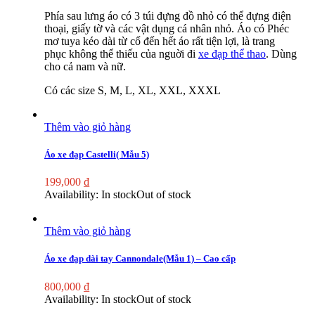
Phía sau lưng áo có 3 túi đựng đồ nhỏ có thể đựng điện
thoại, giấy tờ và các vật dụng cá nhân nhỏ. Áo có Phéc
mơ tuya kéo dài từ cổ đến hết áo rất tiện lợi, là trang
phục không thể thiếu của nguời đi
xe đạp thể thao
. Dùng
cho cả nam và nữ.
Có các size S, M, L, XL, XXL, XXXL
Thêm vào giỏ hàng
Áo xe đạp Castelli( Mẫu 5)
199,000
₫
Availability:
In stock
Out of stock
Thêm vào giỏ hàng
Áo xe đạp dài tay Cannondale(Mẫu 1) – Cao cấp
800,000
₫
Availability:
In stock
Out of stock