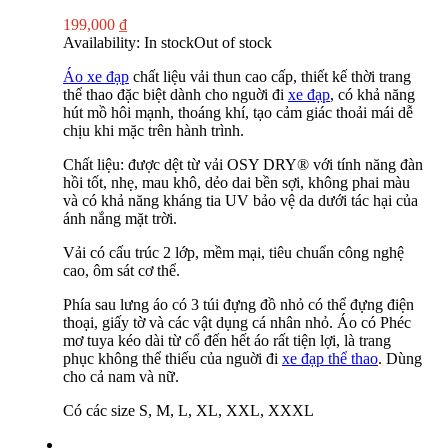
199,000
₫
Availability:
In stock
Out of stock
Áo xe đạp
chất liệu vải thun cao cấp, thiết kế thời trang
thể thao đặc biệt dành cho nguời đi
xe đạp
, có khả năng
hút mồ hôi mạnh, thoáng khí, tạo cảm giác thoải mái dễ
chịu khi mặc trên hành trình.
Chất liệu: được dệt từ vải OSY DRY® với tính năng đàn
hồi tốt, nhẹ, mau khô, dẻo dai bền sợi, không phai màu
và có khả năng kháng tia UV bảo vệ da dưới tác hại của
ánh nắng mặt trời.
Vải có cấu trúc 2 lớp, mềm mại, tiêu chuẩn công nghệ
cao, ôm sát cơ thể.
Phía sau lưng áo có 3 túi đựng đồ nhỏ có thể đựng điện
thoại, giấy tờ và các vật dụng cá nhân nhỏ. Áo có Phéc
mơ tuya kéo dài từ cổ đến hết áo rất tiện lợi, là trang
phục không thể thiếu của nguời đi
xe đạp thể thao
. Dùng
cho cả nam và nữ.
Có các size S, M, L, XL, XXL, XXXL