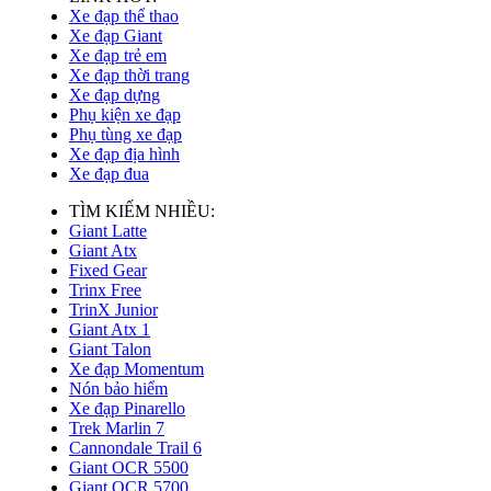
Xe đạp thể thao
Xe đạp Giant
Xe đạp trẻ em
Xe đạp thời trang
Xe đạp dựng
Phụ kiện xe đạp
Phụ tùng xe đạp
Xe đạp địa hình
Xe đạp đua
TÌM KIẾM NHIỀU:
Giant Latte
Giant Atx
Fixed Gear
Trinx Free
TrinX Junior
Giant Atx 1
Giant Talon
Xe đạp Momentum
Nón bảo hiểm
Xe đạp Pinarello
Trek Marlin 7
Cannondale Trail 6
Giant OCR 5500
Giant OCR 5700