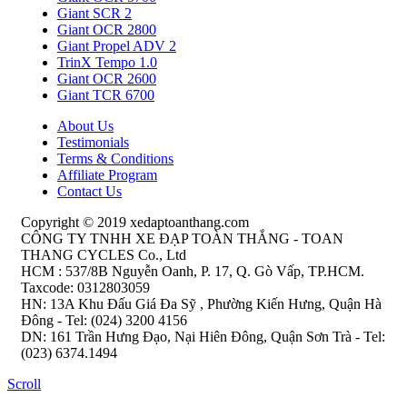
Giant SCR 2
Giant OCR 2800
Giant Propel ADV 2
TrinX Tempo 1.0
Giant OCR 2600
Giant TCR 6700
About Us
Testimonials
Terms & Conditions
Affiliate Program
Contact Us
Copyright © 2019 xedaptoanthang.com
CÔNG TY TNHH XE ĐẠP TOÀN THẮNG - TOAN
THANG CYCLES Co., Ltd
HCM : 537/8B Nguyễn Oanh, P. 17, Q. Gò Vấp, TP.HCM.
Taxcode: 0312803059
HN: 13A Khu Đấu Giá Đa Sỹ , Phường Kiến Hưng, Quận Hà
Đông - Tel: (024) 3200 4156
DN: 161 Trần Hưng Đạo, Nại Hiên Đông, Quận Sơn Trà - Tel:
(023) 6374.1494
Scroll