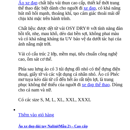
Áo xe đạp
chất liệu vải thun cao cấp, thiết kế thời trang
thể thao đặc biệt dành cho nguời đi
xe đạp
, có khả năng
hút mồ hôi mạnh, thoáng khí, tạo cảm giác thoải mái dễ
chịu khi mặc trên hành trình.
Chất liệu: được dệt từ vải OSY DRY® với tính năng đàn
hồi tốt, nhẹ, mau khô, dẻo dai bền sợi, không phai màu
và có khả năng kháng tia UV bảo vệ da dưới tác hại của
ánh nắng mặt trời.
Vải có cấu trúc 2 lớp, mềm mại, tiêu chuẩn công nghệ
cao, ôm sát cơ thể.
Phía sau lưng áo có 3 túi đựng đồ nhỏ có thể đựng điện
thoại, giấy tờ và các vật dụng cá nhân nhỏ. Áo có Phéc
mơ tuya kéo dài từ cổ đến hết áo rất tiện lợi, là trang
phục không thể thiếu của nguời đi
xe đạp thể thao
. Dùng
cho cả nam và nữ.
Có các size S, M, L, XL, XXL, XXXL
Thêm vào giỏ hàng
Áo xe đạp dài tay Nalini(Mẫu 2) – Cao cấp