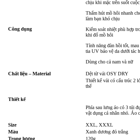
chịu khi mặc trên suốt cuộc
Thấm hút mồ hôi nhanh chó
làm bạn khó chịu
Công dụng
Kiểm soát nhiệt phù hợp tro
khi đổ mồ hôi
Tính năng đàn hồi tốt, mau
tia UV bảo vệ da dưới tác h
Dùng cho cả nam và nữ
Chất liệu – Material
Dệt từ vải OSY DRY
Thiết kế vải có cấu trúc 2 
thể
Thiết kế
Phía sau lưng áo có 3 túi đ
vật dụng cá nhân nhỏ. Áo có
Size
XXL, XXXL
Màu
Xanh dương đỏ trắng
Trọng lượng
120g