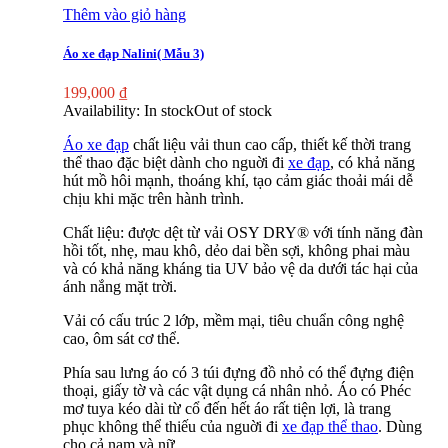
Thêm vào giỏ hàng
Áo xe đạp Nalini( Mẫu 3)
199,000
₫
Availability:
In stock
Out of stock
Áo xe đạp
chất liệu vải thun cao cấp, thiết kế thời trang
thể thao đặc biệt dành cho nguời đi
xe đạp
, có khả năng
hút mồ hôi mạnh, thoáng khí, tạo cảm giác thoải mái dễ
chịu khi mặc trên hành trình.
Chất liệu: được dệt từ vải OSY DRY® với tính năng đàn
hồi tốt, nhẹ, mau khô, dẻo dai bền sợi, không phai màu
và có khả năng kháng tia UV bảo vệ da dưới tác hại của
ánh nắng mặt trời.
Vải có cấu trúc 2 lớp, mềm mại, tiêu chuẩn công nghệ
cao, ôm sát cơ thể.
Phía sau lưng áo có 3 túi đựng đồ nhỏ có thể đựng điện
thoại, giấy tờ và các vật dụng cá nhân nhỏ. Áo có Phéc
mơ tuya kéo dài từ cổ đến hết áo rất tiện lợi, là trang
phục không thể thiếu của nguời đi
xe đạp thể thao
. Dùng
cho cả nam và nữ.