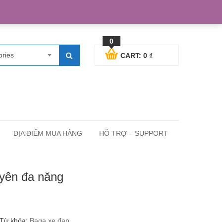
egister
Blog posts
Support
Cart
My Account
0
ories
CART:
0
₫
ĐỊA ĐIỂM MUA HÀNG
HỖ TRỢ – SUPPORT
 yên đa năng
Từ khóa:
Baga xe đạp