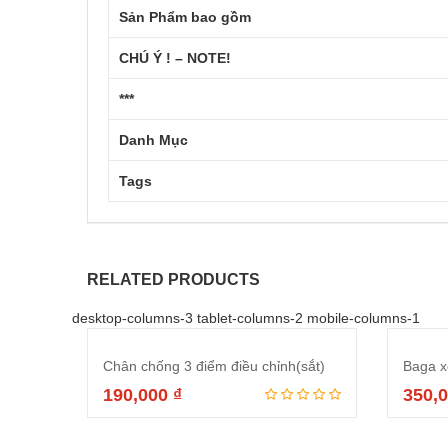
Sản Phẩm bao gồm
CHÚ Ý ! – NOTE!
***
Danh Mục
Tags
RELATED PRODUCTS
desktop-columns-3 tablet-columns-2 mobile-columns-1
Chân chống 3 điểm điều chỉnh(sắt)
Baga x
190,000
₫
350,
Thêm vào giỏ hàng