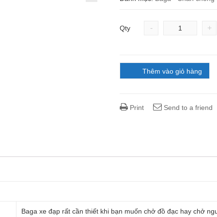
-
+
Qty
Thêm vào giỏ hàng
Print
Send to a friend
Baga xe đạp rất cần thiết khi bạn muốn chở đồ đạc hay chở ng