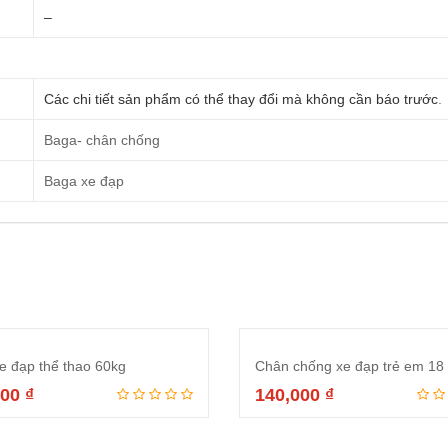
–
Các chi tiết sản phẩm có thể thay đổi mà không cần báo trước
.
Baga- chân chống
Baga xe đạp
e đạp thể thao 60kg
Chân chống xe đạp trẻ em 18 
000
₫
140,000
₫
Thêm vào giỏ hàng
Thêm vào giỏ hà