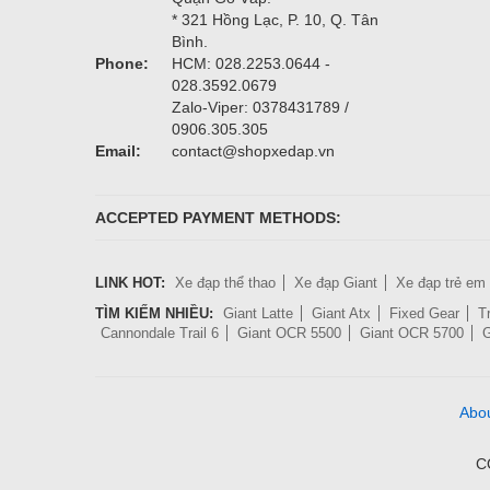
* 321 Hồng Lạc, P. 10, Q. Tân
Bình.
Phone:
HCM: 028.2253.0644 -
028.3592.0679
Zalo-Viper: 0378431789 /
0906.305.305
Email:
contact@shopxedap.vn
ACCEPTED PAYMENT METHODS:
LINK HOT:
Xe đạp thể thao
Xe đạp Giant
Xe đạp trẻ em
TÌM KIẾM NHIỀU:
Giant Latte
Giant Atx
Fixed Gear
T
Cannondale Trail 6
Giant OCR 5500
Giant OCR 5700
G
Abo
C