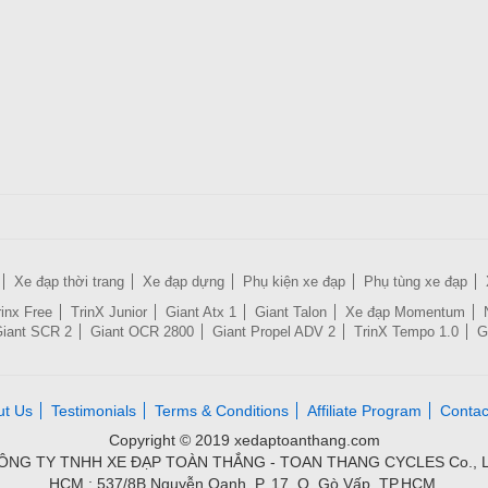
Xe đạp thời trang
Xe đạp dựng
Phụ kiện xe đạp
Phụ tùng xe đạp
rinx Free
TrinX Junior
Giant Atx 1
Giant Talon
Xe đạp Momentum
iant SCR 2
Giant OCR 2800
Giant Propel ADV 2
TrinX Tempo 1.0
G
ut Us
Testimonials
Terms & Conditions
Affiliate Program
Contac
Copyright © 2019 xedaptoanthang.com
ÔNG TY TNHH XE ĐẠP TOÀN THẮNG - TOAN THANG CYCLES Co., L
HCM : 537/8B Nguyễn Oanh, P. 17, Q. Gò Vấp, TP.HCM.