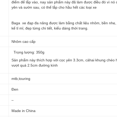
điểm để lắp vào, nay sản phẩm này đã làm được điều đó vì nó đượ
yên và sườn sau, có thể lắp cho hầu hết các loại xe
Baga xe đạp đa năng được làm bằng chất liệu nhôm, bền nhẹ, th
kế tỉ mỉ, đẹp từng chi tiết, kiểu dáng thời trang.
Nhôm cao cấp
Trọng lượng: 350g
Sản phẩm này thích hợp với cọc yên 3.3cm, cảhai khung chéo h
vượt quá 2.5cm đường kính
mtb,touring
Đen
–
Made in China