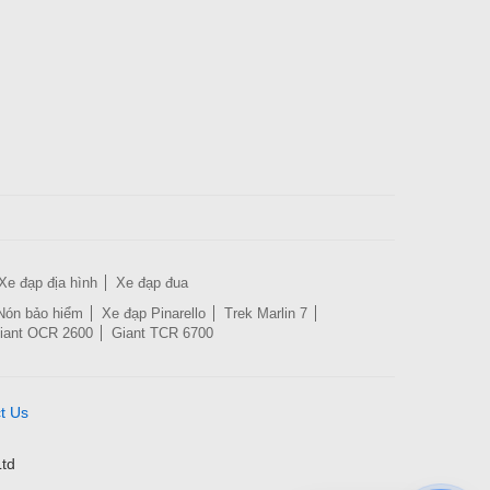
Xe đạp địa hình
Xe đạp đua
Nón bảo hiểm
Xe đạp Pinarello
Trek Marlin 7
iant OCR 2600
Giant TCR 6700
t Us
td