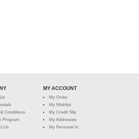
NY
MY ACCOUNT
 Us
My Order
onials
My Wishlist
& Conditions
My Credit Slip
ate Program
My Addresses
t Us
My Personal In