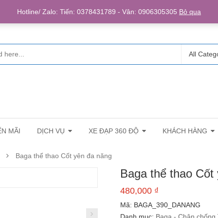
Login/R
Hotline/ Zalo: Tiến: 0378431789 - Vân: 0906305305
Bỏ qua
All Categ
N MÃI
DỊCH VỤ
XE ĐẠP 360 ĐỘ
KHÁCH HÀNG
Baga thể thao Cốt yên đa năng
Baga thể thao Cốt
480,000
₫
Mã:
BAGA_390_DANANG
Danh mục:
Baga - Chân chống