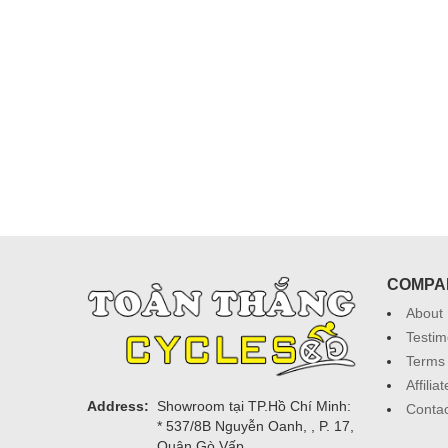
COMPA
About
Testim
Terms 
Affili
Address:
Showroom tại TP.Hồ Chí Minh:
Contac
* 537/8B Nguyễn Oanh, , P. 17,
Quận Gò Vấp.