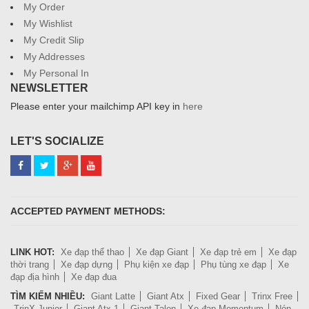
My Order
My Wishlist
My Credit Slip
My Addresses
My Personal In
NEWSLETTER
Please enter your mailchimp API key in
here
LET'S SOCIALIZE
ACCEPTED PAYMENT METHODS:
LINK HOT:
Xe đạp thể thao
Xe đạp Giant
Xe đạp trẻ em
Xe đạp
thời trang
Xe đạp dựng
Phụ kiện xe đạp
Phụ tùng xe đạp
Xe
đạp địa hình
Xe đạp đua
TÌM KIẾM NHIỀU:
Giant Latte
Giant Atx
Fixed Gear
Trinx Free
TrinX Junior
Giant Atx 1
Giant Talon
Xe đạp Momentum
Nón