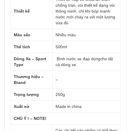
chống tràn, vòi thiết kế dạng vòi
Thiết kế
thông minh, chỉ khi bóp mạnh
nước mới chảy ra với một lượng
vừa đủ
Màu sắc
Nhiều màu
Thể tích
500ml
Dòng Xe – Sport
Bình nước xe đạp dùngcho tất
Type
cả dòng xe.
Thương hiệu –
–
Brand
Trọng lượng
250g
Xuất xứ
Made in china
CHÚ Ý ! – NOTE!
Các chi tiết sản phẩm có thể thay