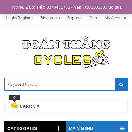
Home
Hotline/ Zalo: Tiến: 0378431789 - Vân: 0906305305
Bỏ qua
Login/Register
Blog posts
Support
Cart
My Account
0
CART:
0
₫
CATEGORIES
MAIN MENU