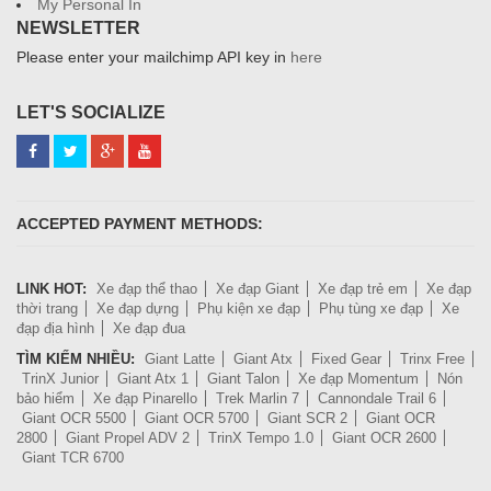
My Personal In
NEWSLETTER
Please enter your mailchimp API key in
here
LET'S SOCIALIZE
ACCEPTED PAYMENT METHODS:
LINK HOT:
Xe đạp thể thao
Xe đạp Giant
Xe đạp trẻ em
Xe đạp
thời trang
Xe đạp dựng
Phụ kiện xe đạp
Phụ tùng xe đạp
Xe
đạp địa hình
Xe đạp đua
TÌM KIẾM NHIỀU:
Giant Latte
Giant Atx
Fixed Gear
Trinx Free
TrinX Junior
Giant Atx 1
Giant Talon
Xe đạp Momentum
Nón
bảo hiểm
Xe đạp Pinarello
Trek Marlin 7
Cannondale Trail 6
Giant OCR 5500
Giant OCR 5700
Giant SCR 2
Giant OCR
2800
Giant Propel ADV 2
TrinX Tempo 1.0
Giant OCR 2600
Giant TCR 6700