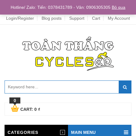
Home
Hotline/ Zalo: Tiến: 0378431789 - Vân: 0906305305
Bỏ qua
Login/Register
Blog posts
Support
Cart
My Account
0
CART:
0
₫
CATEGORIES
MAIN MENU