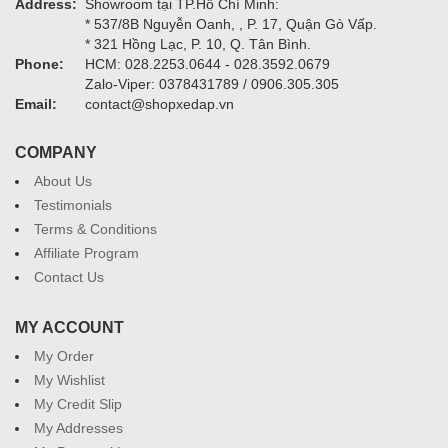
Address:
Showroom tại TP.Hồ Chí Minh:
* 537/8B Nguyễn Oanh, , P. 17, Quận Gò Vấp.
* 321 Hồng Lạc, P. 10, Q. Tân Bình.
Phone:
HCM: 028.2253.0644 - 028.3592.0679
Zalo-Viper: 0378431789 / 0906.305.305
Email:
contact@shopxedap.vn
COMPANY
About Us
Testimonials
Terms & Conditions
Affiliate Program
Contact Us
MY ACCOUNT
My Order
My Wishlist
My Credit Slip
My Addresses