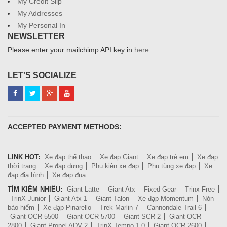
My Credit Slip
My Addresses
My Personal In
NEWSLETTER
Please enter your mailchimp API key in
here
LET'S SOCIALIZE
ACCEPTED PAYMENT METHODS:
LINK HOT:
Xe đạp thể thao
Xe đạp Giant
Xe đạp trẻ em
Xe đạp
thời trang
Xe đạp dựng
Phụ kiện xe đạp
Phụ tùng xe đạp
Xe
đạp địa hình
Xe đạp đua
TÌM KIẾM NHIỀU:
Giant Latte
Giant Atx
Fixed Gear
Trinx Free
TrinX Junior
Giant Atx 1
Giant Talon
Xe đạp Momentum
Nón
bảo hiểm
Xe đạp Pinarello
Trek Marlin 7
Cannondale Trail 6
Giant OCR 5500
Giant OCR 5700
Giant SCR 2
Giant OCR
2800
Giant Propel ADV 2
TrinX Tempo 1.0
Giant OCR 2600