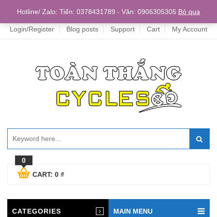
Home
Hotline/ Zalo: Tiến: 0378431789 - Vân: 0906305305
Bỏ qua
Login/Register
Blog posts
Support
Cart
My Account
0
CART:
0
₫
CATEGORIES
MAIN MENU