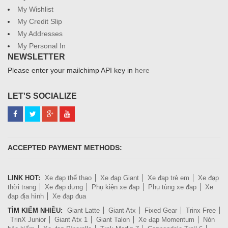
My Wishlist
My Credit Slip
My Addresses
My Personal In
NEWSLETTER
Please enter your mailchimp API key in
here
LET'S SOCIALIZE
ACCEPTED PAYMENT METHODS:
LINK HOT:
Xe đạp thể thao
Xe đạp Giant
Xe đạp trẻ em
Xe đạp
thời trang
Xe đạp dựng
Phụ kiện xe đạp
Phụ tùng xe đạp
Xe
đạp địa hình
Xe đạp đua
TÌM KIẾM NHIỀU:
Giant Latte
Giant Atx
Fixed Gear
Trinx Free
TrinX Junior
Giant Atx 1
Giant Talon
Xe đạp Momentum
Nón