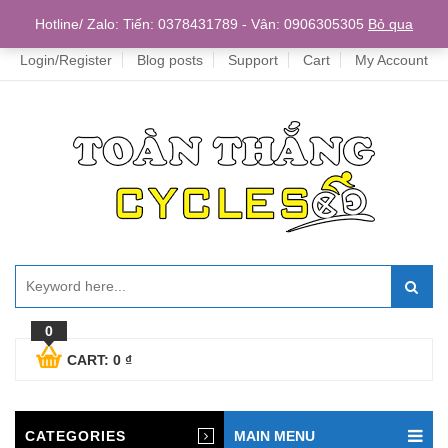
Home
Hotline/ Zalo: Tiến: 0378431789 - Vân: 0906305305
Bỏ qua
Login/Register
Blog posts
Support
Cart
My Account
0
CART:
0
₫
CATEGORIES
MAIN MENU