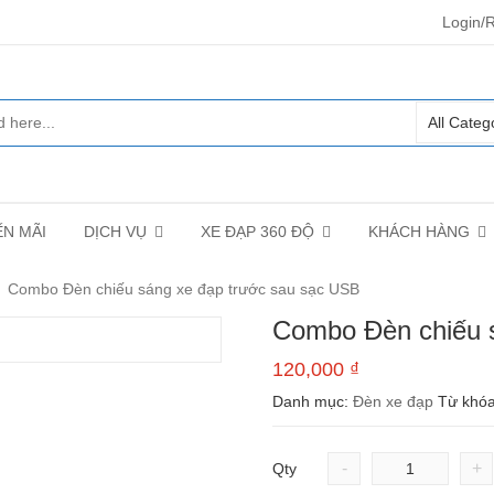
Login/R
N MÃI
DỊCH VỤ
XE ĐẠP 360 ĐỘ
KHÁCH HÀNG
Combo Đèn chiếu sáng xe đạp trước sau sạc USB
Combo Đèn chiếu 
120,000
₫
Danh mục:
Đèn xe đạp
Từ khó
-
+
Qty