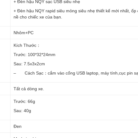
+ Đèn hậu NQY sạc USB siêu nhẹ
+ Đèn hậu NQY rapid siêu mỏng siêu nhẹ thiết kế mới nhất, ốp
nề cho chiếc xe của bạn.
Nhôm+PC
Kích Thước：
Trước: 100*32*24mm
Sau: 7.5x3x2cm
– Cách Sạc：cắm vào cổng USB laptop, máy tính,cục pin sạc 
Tất cả dòng xe.
Trước: 66g
Sau: 40g
Đen