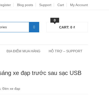
egister
Blog posts
Support
Cart
My Account
0
CART:
0
₫
ĐỊA ĐIỂM MUA HÀNG
HỖ TRỢ – SUPPORT
sáng xe đạp trước sau sạc USB
a:
Đèn xe đạp