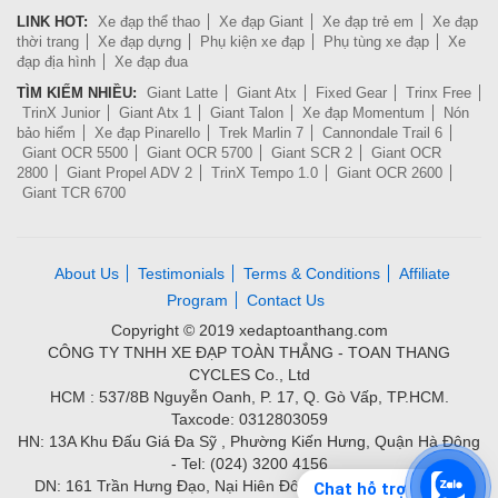
LINK HOT:
Xe đạp thể thao
Xe đạp Giant
Xe đạp trẻ em
Xe đạp
thời trang
Xe đạp dựng
Phụ kiện xe đạp
Phụ tùng xe đạp
Xe
đạp địa hình
Xe đạp đua
TÌM KIẾM NHIỀU:
Giant Latte
Giant Atx
Fixed Gear
Trinx Free
TrinX Junior
Giant Atx 1
Giant Talon
Xe đạp Momentum
Nón
bảo hiểm
Xe đạp Pinarello
Trek Marlin 7
Cannondale Trail 6
Giant OCR 5500
Giant OCR 5700
Giant SCR 2
Giant OCR
2800
Giant Propel ADV 2
TrinX Tempo 1.0
Giant OCR 2600
Giant TCR 6700
About Us
Testimonials
Terms & Conditions
Affiliate
Program
Contact Us
Copyright © 2019 xedaptoanthang.com
CÔNG TY TNHH XE ĐẠP TOÀN THẮNG - TOAN THANG
CYCLES Co., Ltd
HCM : 537/8B Nguyễn Oanh, P. 17, Q. Gò Vấp, TP.HCM.
Taxcode: 0312803059
HN: 13A Khu Đấu Giá Đa Sỹ , Phường Kiến Hưng, Quận Hà Đông
- Tel: (024) 3200 4156
DN: 161 Trần Hưng Đạo, Nại Hiên Đông, Quận Sơn Trà - Tel:
Chat hỗ trợ