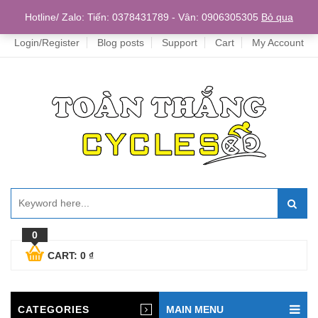
Home
Hotline/ Zalo: Tiến: 0378431789 - Vân: 0906305305
Bỏ qua
Login/Register
Blog posts
Support
Cart
My Account
0
CART:
0
₫
CATEGORIES
MAIN MENU