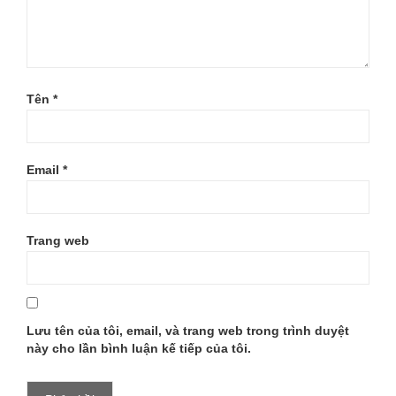
SUC-
GIUA-
XE-
Tên
*
DAP-
THE-
Email
*
THAO-
VA-
Trang web
XE-
DAP-
Lưu tên của tôi, email, và trang web trong trình duyệt
THONG-
này cho lần bình luận kế tiếp của tôi.
THUONG