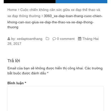
Home
Cuộc chiến không cân sức giữa xe đạp thể thao và
xe đạp thông thường
3060_xe-dap-toan-thang-cuoc-chien-
khong-can-suc-giua-xe-dap-the-thao-va-xe-dap-thong-
thuong
3060_XE-
by:
xedaptoanthang
0 comment
Tháng Hai
28, 2017
DAP-
TOAN-
Trả lời
THANG-
Email của bạn sẽ không được hiển thị công khai.
Các trường
bắt buộc được đánh dấu
*
CUOC-
Bình luận
*
CHIEN-
KHONG-
CAN-