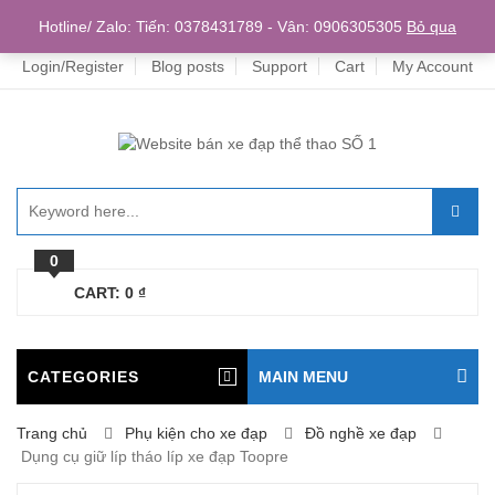
Home
Hotline/ Zalo: Tiến: 0378431789 - Vân: 0906305305
Bỏ qua
Login/Register
Blog posts
Support
Cart
My Account
0
CART:
0
₫
CATEGORIES
MAIN MENU
Trang chủ
Phụ kiện cho xe đạp
Đồ nghề xe đạp
Dụng cụ giữ líp tháo líp xe đạp Toopre