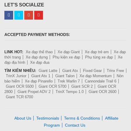
LET'S SOCIALIZE
ACCEPTED PAYMENT METHODS:
LINK HOT:
Xe đạp thể thao
Xe đạp Giant
Xe đạp trẻ em
Xe đạp
thời trang
Xe đạp dựng
Phụ kiện xe đạp
Phụ tùng xe đạp
Xe
đạp địa hình
Xe đạp đua
TÌM KIẾM NHIỀU:
Giant Latte
Giant Atx
Fixed Gear
Trinx Free
TrinX Junior
Giant Atx 1
Giant Talon
Xe đạp Momentum
Nón
bảo hiểm
Xe đạp Pinarello
Trek Marlin 7
Cannondale Trail 6
Giant OCR 5500
Giant OCR 5700
Giant SCR 2
Giant OCR
2800
Giant Propel ADV 2
TrinX Tempo 1.0
Giant OCR 2600
Giant TCR 6700
About Us
Testimonials
Terms & Conditions
Affiliate
Program
Contact Us