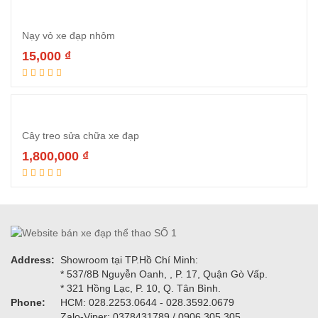
Nạy vỏ xe đạp nhôm
15,000
₫
Đọc tiếp
Cây treo sửa chữa xe đạp
1,800,000
₫
Đọc tiếp
Address:
Showroom tại TP.Hồ Chí Minh:
* 537/8B Nguyễn Oanh, , P. 17, Quận Gò Vấp.
* 321 Hồng Lạc, P. 10, Q. Tân Bình.
Phone:
HCM: 028.2253.0644 - 028.3592.0679
Zalo-Viper: 0378431789 / 0906.305.305