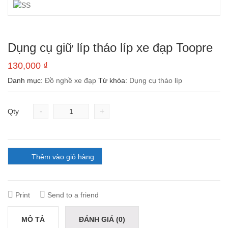
Dụng cụ giữ líp tháo líp xe đạp Toopre
130,000
₫
Danh mục:
Đồ nghề xe đạp
Từ khóa:
Dụng cụ tháo líp
-
+
Qty
Thêm vào giỏ hàng
Print
Send to a friend
MÔ TẢ
ĐÁNH GIÁ (0)