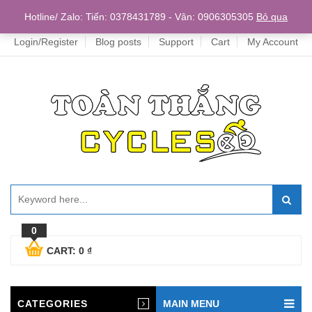
Home
Hotline/ Zalo: Tiến: 0378431789 - Vân: 0906305305
Bỏ qua
Login/Register
Blog posts
Support
Cart
My Account
0
CART:
0
₫
CATEGORIES
MAIN MENU