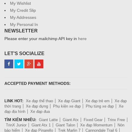
My Wishlist
My Credit Slip
My Addresses
My Personal In
NEWSLETTER
Please enter your mailchimp API key in
here
LET'S SOCIALIZE
ACCEPTED PAYMENT METHODS:
LINK HOT:
Xe đạp thể thao
Xe đạp Giant
Xe đạp trẻ em
Xe đạp
thời trang
Xe đạp dựng
Phụ kiện xe đạp
Phụ tùng xe đạp
Xe
đạp địa hình
Xe đạp đua
TÌM KIẾM NHIỀU:
Giant Latte
Giant Atx
Fixed Gear
Trinx Free
TrinX Junior
Giant Atx 1
Giant Talon
Xe đạp Momentum
Nón
bảo hiểm
Xe đạp Pinarello
Trek Marlin 7
Cannondale Trail 6