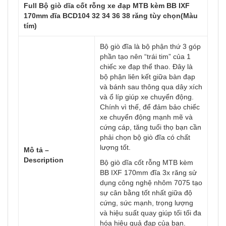
Full Bộ giò dĩa cốt rỗng xe đạp MTB kèm BB IXF
170mm đĩa BCD104 32 34 36 38 răng tùy chọn(Màu
tím)
Bộ giò đĩa là bộ phận thứ 3 góp
phần tạo nên “trái tim” của 1
chiếc xe đạp thể thao. Đây là
bộ phận liên kết giữa bàn đạp
và bánh sau thông qua dây xích
và ổ líp giúp xe chuyển động.
Chính vì thế, để đảm bảo chiếc
xe chuyển động mạnh mẽ và
cứng cáp, tăng tuổi thọ bạn cần
phải chọn bộ giò đĩa có chất
lượng tốt.
Mô tả –
Description
Bộ giò dĩa cốt rỗng MTB kèm
BB IXF 170mm đĩa 3x răng sử
dụng công nghệ nhôm 7075 tạo
sự cân bằng tốt nhất giữa độ
cứng, sức mạnh, trọng lượng
và hiệu suất quay giúp tối tối đa
hóa hiệu quả đạp của bạn.