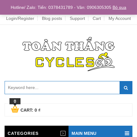
Home
Hotline/ Zalo: Tiến: 0378431789 - Vân: 0906305305
Bỏ qua
Login/Register
Blog posts
Support
Cart
My Account
0
CART:
0
₫
CATEGORIES
MAIN MENU