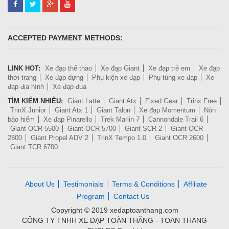
ACCEPTED PAYMENT METHODS:
LINK HOT:
Xe đạp thể thao
Xe đạp Giant
Xe đạp trẻ em
Xe đạp
thời trang
Xe đạp dựng
Phụ kiện xe đạp
Phụ tùng xe đạp
Xe
đạp địa hình
Xe đạp đua
TÌM KIẾM NHIỀU:
Giant Latte
Giant Atx
Fixed Gear
Trinx Free
TrinX Junior
Giant Atx 1
Giant Talon
Xe đạp Momentum
Nón
bảo hiểm
Xe đạp Pinarello
Trek Marlin 7
Cannondale Trail 6
Giant OCR 5500
Giant OCR 5700
Giant SCR 2
Giant OCR
2800
Giant Propel ADV 2
TrinX Tempo 1.0
Giant OCR 2600
Giant TCR 6700
About Us
Testimonials
Terms & Conditions
Affiliate
Program
Contact Us
Copyright © 2019 xedaptoanthang.com
CÔNG TY TNHH XE ĐẠP TOÀN THẮNG - TOAN THANG