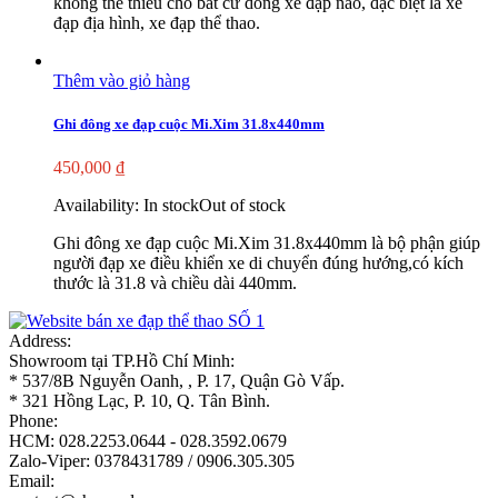
không thể thiếu cho bất cứ dòng xe đạp nào, đặc biệt là xe
đạp địa hình, xe đạp thể thao.
Thêm vào giỏ hàng
Ghi đông xe đạp cuộc Mi.Xim 31.8x440mm
450,000
₫
Availability:
In stock
Out of stock
Ghi đông xe đạp cuộc Mi.Xim 31.8x440mm là bộ phận giúp
người đạp xe điều khiển xe di chuyển đúng hướng,có kích
thước là 31.8 và chiều dài 440mm.
Address:
Showroom tại TP.Hồ Chí Minh:
* 537/8B Nguyễn Oanh, , P. 17, Quận Gò Vấp.
* 321 Hồng Lạc, P. 10, Q. Tân Bình.
Phone:
HCM: 028.2253.0644 - 028.3592.0679
Zalo-Viper: 0378431789 / 0906.305.305
Email: