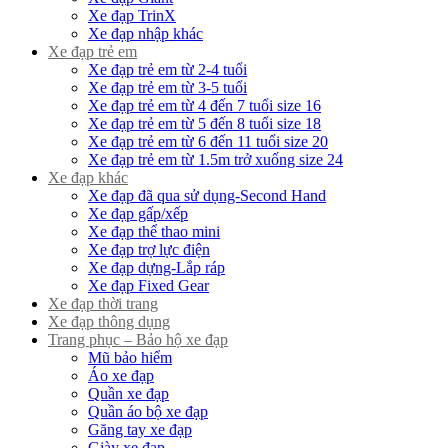
Xe đạp TrinX
Xe đạp nhập khác
Xe đạp trẻ em
Xe đạp trẻ em từ 2-4 tuổi
Xe đạp trẻ em từ 3-5 tuổi
Xe đạp trẻ em từ 4 đến 7 tuổi size 16
Xe đạp trẻ em từ 5 đến 8 tuổi size 18
Xe đạp trẻ em từ 6 đến 11 tuổi size 20
Xe đạp trẻ em từ 1.5m trở xuống size 24
Xe đạp khác
Xe đạp đã qua sử dụng-Second Hand
Xe đạp gấp/xếp
Xe đạp thể thao mini
Xe đạp trợ lực điện
Xe đạp dựng-Lắp ráp
Xe đạp Fixed Gear
Xe đạp thời trang
Xe đạp thông dụng
Trang phục – Bảo hộ xe đạp
Mũ bảo hiểm
Áo xe đạp
Quần xe đạp
Quần áo bộ xe đạp
Găng tay xe đạp
Giày xe đạp