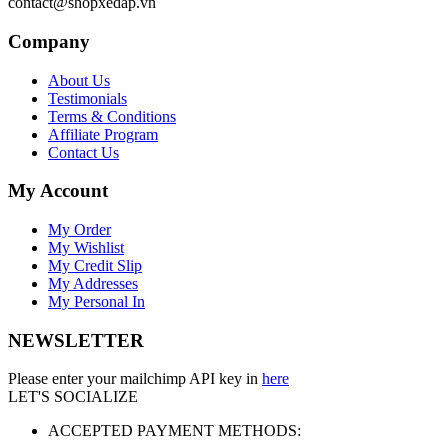
contact@shopxedap.vn
Company
About Us
Testimonials
Terms & Conditions
Affiliate Program
Contact Us
My Account
My Order
My Wishlist
My Credit Slip
My Addresses
My Personal In
NEWSLETTER
Please enter your mailchimp API key in
here
LET'S SOCIALIZE
ACCEPTED PAYMENT METHODS: