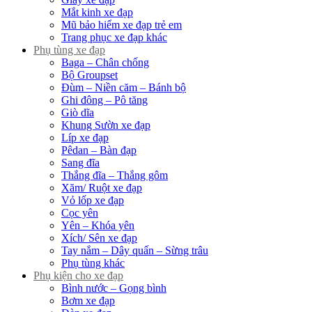
Mắt kinh xe đạp
Mũ bảo hiểm xe đạp trẻ em
Trang phục xe đạp khác
Phụ tùng xe đạp
Baga – Chân chống
Bộ Groupset
Đùm – Niền căm – Bánh bộ
Ghi đông – Pô tăng
Giò dĩa
Khung Sườn xe đạp
Líp xe đạp
Pêdan – Bàn đạp
Sang đĩa
Thắng đĩa – Thắng gôm
Xăm/ Ruột xe đạp
Vỏ lốp xe đạp
Cọc yên
Yên – Khóa yên
Xích/ Sên xe đạp
Tay nắm – Dây quấn – Sừng trâu
Phụ tùng khác
Phụ kiện cho xe đạp
Bình nước – Gọng bình
Bơm xe đạp