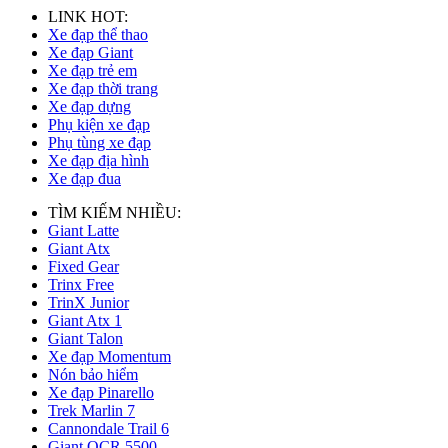
LINK HOT:
Xe đạp thể thao
Xe đạp Giant
Xe đạp trẻ em
Xe đạp thời trang
Xe đạp dựng
Phụ kiện xe đạp
Phụ tùng xe đạp
Xe đạp địa hình
Xe đạp đua
TÌM KIẾM NHIỀU:
Giant Latte
Giant Atx
Fixed Gear
Trinx Free
TrinX Junior
Giant Atx 1
Giant Talon
Xe đạp Momentum
Nón bảo hiểm
Xe đạp Pinarello
Trek Marlin 7
Cannondale Trail 6
Giant OCR 5500