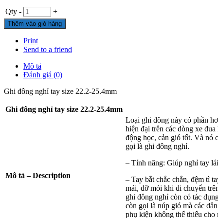
Qty
-
+
Thêm vào giỏ hàng
Print
Send to a friend
Mô tả
Đánh giá (0)
Ghi đông nghỉ tay size 22.2-25.4mm
Ghi đông nghỉ tay size 22.2-25.4mm
Loại ghi đông này có phần hơ
hiện đại trên các dòng xe đua 
động học, cản gió tốt. Và nó c
gọi là ghi đông nghỉ.
– Tính năng: Giúp nghỉ tay lá
Mô tả – Description
– Tay bắt chắc chắn, đệm tì t
mái, đỡ mỏi khi di chuyển tr
ghi đông nghỉ còn có tác dụn
còn gọi là núp gió mà các dân
phụ kiện không thể thiếu cho