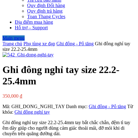
Quy định Đổi hàng
Quy định trả hàng
Toan Thang Cycles
Địa điểm mua hàng
Hỗ trợ – Support
Main menu
Trang chủ
Phụ tùng xe đạp
Ghi đông - Pô tăng
Ghi đông nghỉ tay
size 22.2-25.4mm
Ghi đông nghỉ tay size 22.2-
25.4mm
350,000
₫
Mã:
GHI_DONG_NGHI_TAY
Danh mục:
Ghi đông - Pô tăng
Từ
khóa:
Ghi đông nghỉ tay
Ghi đông nghỉ tay size 22.2-25.4mm tay bắt chắc chắn, đệm tì tay
êm dày giúp cho người dùng cảm giác thoải mái, đỡ mỏi khi di
chuyển trên quãng đường dài.