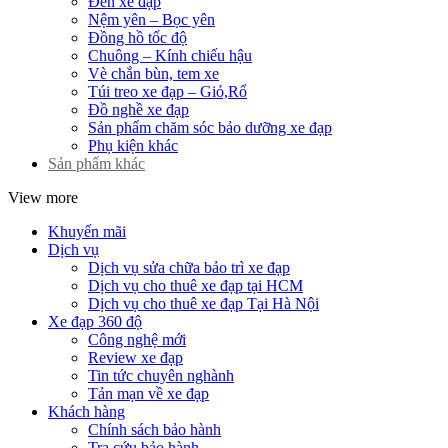
Đèn xe đạp
Nệm yên – Bọc yên
Đồng hồ tốc độ
Chuông – Kính chiếu hậu
Vè chắn bùn, tem xe
Túi treo xe đạp – Giỏ,Rổ
Đồ nghề xe đạp
Sản phẩm chăm sóc bảo dưỡng xe đạp
Phụ kiện khác
Sản phẩm khác
View more
Khuyến mãi
Dịch vụ
Dịch vụ sửa chữa bảo trì xe đạp
Dịch vụ cho thuê xe đạp tại HCM
Dịch vụ cho thuê xe đạp Tại Hà Nội
Xe đạp 360 độ
Công nghệ mới
Review xe đạp
Tin tức chuyên nghành
Tản mạn về xe đạp
Khách hàng
Chính sách bảo hành
Tra cứu bảo hành