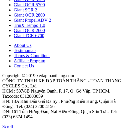
Giant OCR 5700
Giant SCR 2
Giant OCR 2800
Giant Propel ADV 2
TrinX Tempo 1.0
Giant OCR 2600
Giant TCR 6700
About Us
Testimonials
Terms & Conditions
Affiliate Program
Contact Us
Copyright © 2019 xedaptoanthang.com
CÔNG TY TNHH XE ĐẠP TOÀN THẮNG - TOAN THANG
CYCLES Co., Ltd
HCM : 537/8B Nguyễn Oanh, P. 17, Q. Gò Vấp, TP.HCM.
Taxcode: 0312803059
HN: 13A Khu Đấu Giá Đa Sỹ , Phường Kiến Hưng, Quận Hà
Đông - Tel: (024) 3200 4156
DN: 161 Trần Hưng Đạo, Nại Hiên Đông, Quận Sơn Trà - Tel:
(023) 6374.1494
Scroll