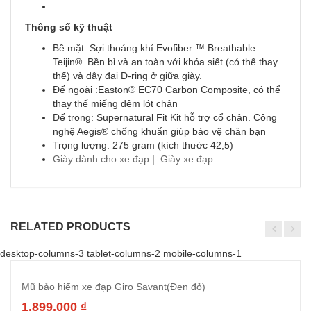
Thông số kỹ thuật
Bề mặt: Sợi thoáng khí Evofiber ™ Breathable
Teijin®. Bền bỉ và an toàn với khóa siết (có thể thay
thế) và dây đai D-ring ở giữa giày.
Đế ngoài :Easton® EC70 Carbon Composite, có thể
thay thế miếng đệm lót chân
Đế trong: Supernatural Fit Kit hỗ trợ cổ chân. Công
nghệ Aegis® chống khuẩn giúp bảo vệ chân bạn
Trọng lượng: 275 gram (kích thước 42,5)
Giày dành cho xe đạp
|
Giày xe đạp
RELATED PRODUCTS
desktop-columns-3 tablet-columns-2 mobile-columns-1
Mũ bảo hiểm xe đạp Giro Savant(Đen đỏ)
1,899,000
₫