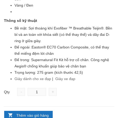
Vàng / Đen
Thông số kỹ thuật
Bề mặt: Sợi thoáng khí Evofiber ™ Breathable Teijin®. Bền
bỉ và an toàn với khóa siết (có thể thay thế) và dây đai D-
ring ở giữa giày.
Đế ngoài :Easton® EC70 Carbon Composite, có thể thay
thế miếng đệm lót chân
Đế trong: Supernatural Fit Kit hỗ trợ cổ chân. Công nghệ
Aegis® chống khuẩn giúp bảo vệ chân bạn
Trọng lượng: 275 gram (kích thước 42,5)
Giày dành cho xe đạp
|
Giày xe đạp
-
+
Qty
Thêm vào giỏ hàng