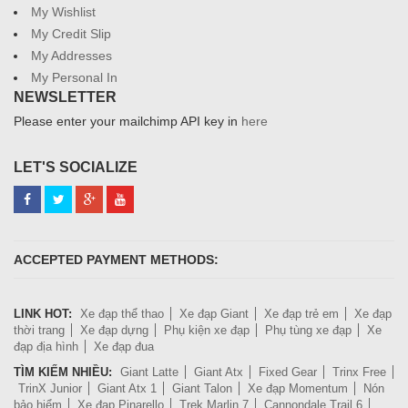
My Wishlist
My Credit Slip
My Addresses
My Personal In
NEWSLETTER
Please enter your mailchimp API key in
here
LET'S SOCIALIZE
ACCEPTED PAYMENT METHODS:
LINK HOT:
Xe đạp thể thao
Xe đạp Giant
Xe đạp trẻ em
Xe đạp
thời trang
Xe đạp dựng
Phụ kiện xe đạp
Phụ tùng xe đạp
Xe
đạp địa hình
Xe đạp đua
TÌM KIẾM NHIỀU:
Giant Latte
Giant Atx
Fixed Gear
Trinx Free
TrinX Junior
Giant Atx 1
Giant Talon
Xe đạp Momentum
Nón
bảo hiểm
Xe đạp Pinarello
Trek Marlin 7
Cannondale Trail 6