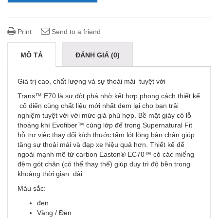
Print
Send to a friend
MÔ TẢ
ĐÁNH GIÁ (0)
Giá trị cao, chất lượng và sự thoải mái tuyệt vời
Trans™ E70 là sự đột phá nhờ kết hợp phong cách thiết kế
cổ điển cùng chất liệu mới nhất đem lại cho bạn trải
nghiệm tuyệt vời với mức giá phù hợp. Bề mặt giày có lỗ
thoáng khí Evofiber™ cùng lớp đế trong Supernatural Fit
hỗ trợ việc thay đổi kích thước tấm lót lòng bàn chân giúp
tăng sự thoải mái và đạp xe hiệu quả hơn. Thiết kế đế
ngoài mạnh mẽ từ carbon Easton® EC70™ có các miếng
đệm gót chân (có thể thay thế) giúp duy trì độ bền trong
khoảng thời gian dài
Màu sắc:
đen
Vàng / Đen