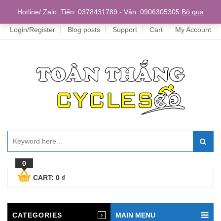
Home
Hotline/ Zalo: Tiến: 0378431789 - Vân: 0906305305
Bỏ qua
Login/Register
Blog posts
Support
Cart
My Account
0
CART:
0
₫
CATEGORIES
MAIN MENU