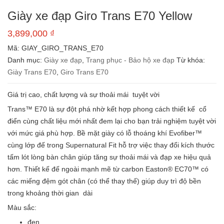
Giày xe đạp Giro Trans E70 Yellow
3,899,000
₫
Mã:
GIAY_GIRO_TRANS_E70
Danh mục:
Giày xe đạp
,
Trang phục - Bảo hộ xe đạp
Từ khóa:
Giày Trans E70
,
Giro Trans E70
Giá trị cao, chất lượng và sự thoải mái tuyệt vời
Trans™ E70 là sự đột phá nhờ kết hợp phong cách thiết kế cổ
điển cùng chất liệu mới nhất đem lại cho bạn trải nghiệm tuyệt vời
với mức giá phù hợp. Bề mặt giày có lỗ thoáng khí Evofiber™
cùng lớp đế trong Supernatural Fit hỗ trợ việc thay đổi kích thước
tấm lót lòng bàn chân giúp tăng sự thoải mái và đạp xe hiệu quả
hơn. Thiết kế đế ngoài mạnh mẽ từ carbon Easton® EC70™ có
các miếng đệm gót chân (có thể thay thế) giúp duy trì độ bền
trong khoảng thời gian dài
Màu sắc:
đen