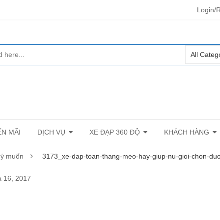
Login/R
N MÃI
DỊCH VỤ
XE ĐẠP 360 ĐỘ
KHÁCH HÀNG
 ý muốn
3173_xe-dap-toan-thang-meo-hay-giup-nu-gioi-chon-du
 16, 2017