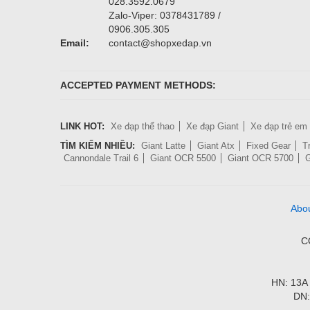
028.3592.0679
Zalo-Viper: 0378431789 /
0906.305.305
Email:
contact@shopxedap.vn
ACCEPTED PAYMENT METHODS:
LINK HOT:
Xe đạp thể thao
Xe đạp Giant
Xe đạp trẻ em
TÌM KIẾM NHIỀU:
Giant Latte
Giant Atx
Fixed Gear
T
Cannondale Trail 6
Giant OCR 5500
Giant OCR 5700
G
Abo
C
HN: 13A 
DN: