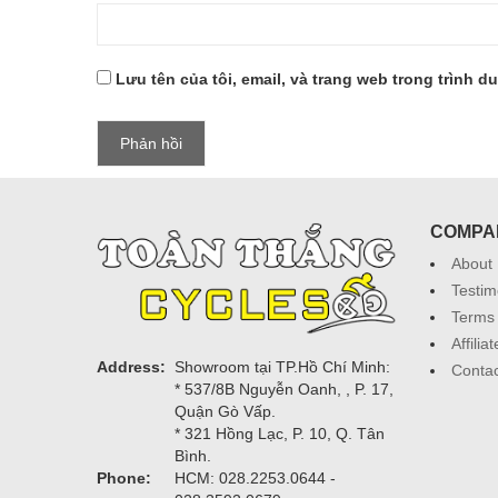
Y-
MUON
Lưu tên của tôi, email, và trang web trong trình du
COMPA
About
Testim
Terms 
Affili
Address:
Showroom tại TP.Hồ Chí Minh:
Contac
* 537/8B Nguyễn Oanh, , P. 17,
Quận Gò Vấp.
* 321 Hồng Lạc, P. 10, Q. Tân
Bình.
Phone:
HCM: 028.2253.0644 -