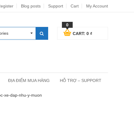
egister
Blog posts
Support
Cart
My Account
0
CART:
0
₫
ĐỊA ĐIỂM MUA HÀNG
HỖ TRỢ – SUPPORT
oc-xe-dap-nhu-y-muon