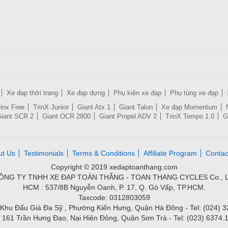
Xe đạp thời trang
Xe đạp dựng
Phụ kiện xe đạp
Phụ tùng xe đạp
rinx Free
TrinX Junior
Giant Atx 1
Giant Talon
Xe đạp Momentum
iant SCR 2
Giant OCR 2800
Giant Propel ADV 2
TrinX Tempo 1.0
G
ut Us
Testimonials
Terms & Conditions
Affiliate Program
Contac
Copyright © 2019 xedaptoanthang.com
ÔNG TY TNHH XE ĐẠP TOÀN THẮNG - TOAN THANG CYCLES Co., L
HCM : 537/8B Nguyễn Oanh, P. 17, Q. Gò Vấp, TP.HCM.
Taxcode: 0312803059
Khu Đấu Giá Đa Sỹ , Phường Kiến Hưng, Quận Hà Đông - Tel: (024) 
 161 Trần Hưng Đạo, Nại Hiên Đông, Quận Sơn Trà - Tel: (023) 6374.