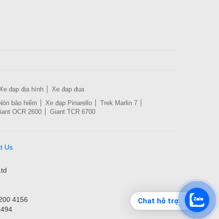
Xe đạp địa hình
Xe đạp đua
Nón bảo hiểm
Xe đạp Pinarello
Trek Marlin 7
iant OCR 2600
Giant TCR 6700
t Us
td
3200 4156
Chat hỗ trợ
1494