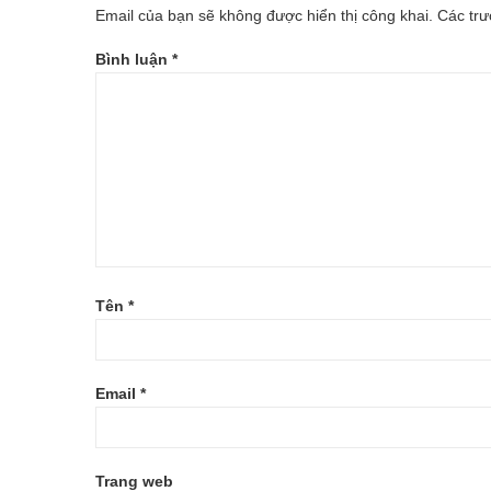
Email của bạn sẽ không được hiển thị công khai.
Các tr
THANG-
Bình luận
*
MEO-
HAY-
GIUP-
NU-
GIOI-
CHON-
Tên
*
DUOC-
XE-
Email
*
DAP-
NHU-
Trang web