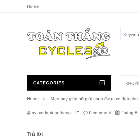
Home
CATEGORIES
KHUYẾ
Home
Mẹo hay giúp nữ giới chọn được xe đạp như
3173_XE-
by:
xedaptoanthang
0 comment
Tháng Ba
DAP-
Trả lời
TOAN-