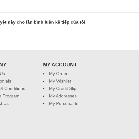
yệt này cho lần bình luận kế tiếp của tôi.
NY
MY ACCOUNT
 Us
My Order
onials
My Wishlist
& Conditions
My Credit Slip
ate Program
My Addresses
t Us
My Personal In