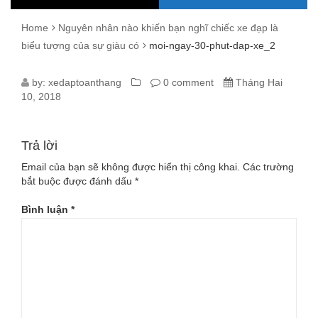
Home
Nguyên nhân nào khiến bạn nghĩ chiếc xe đạp là
biểu tượng của sự giàu có
moi-ngay-30-phut-dap-xe_2
MOI-
by:
xedaptoanthang
0 comment
Tháng Hai
10, 2018
NGAY-
30-
Trả lời
PHUT-
Email của bạn sẽ không được hiển thị công khai.
Các trường
bắt buộc được đánh dấu
*
DAP-
Bình luận
*
XE_2