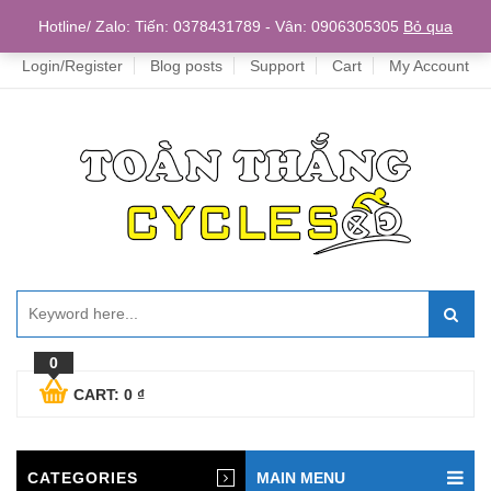
Home
Hotline/ Zalo: Tiến: 0378431789 - Vân: 0906305305
Bỏ qua
Login/Register
Blog posts
Support
Cart
My Account
0
CART:
0
₫
CATEGORIES
MAIN MENU