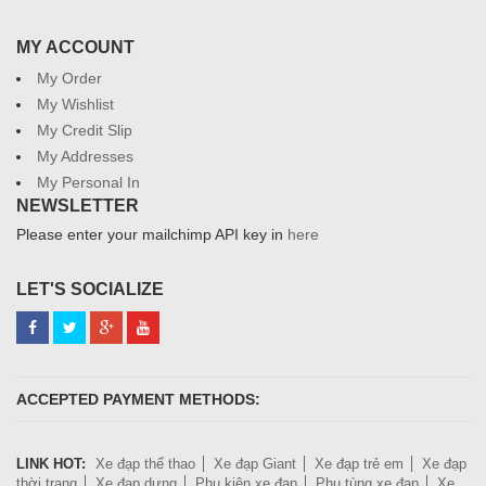
MY ACCOUNT
My Order
My Wishlist
My Credit Slip
My Addresses
My Personal In
NEWSLETTER
Please enter your mailchimp API key in
here
LET'S SOCIALIZE
ACCEPTED PAYMENT METHODS:
LINK HOT:
Xe đạp thể thao
Xe đạp Giant
Xe đạp trẻ em
Xe đạp
thời trang
Xe đạp dựng
Phụ kiện xe đạp
Phụ tùng xe đạp
Xe