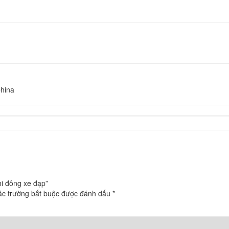
hina
hi đông xe đạp”
ác trường bắt buộc được đánh dấu
*