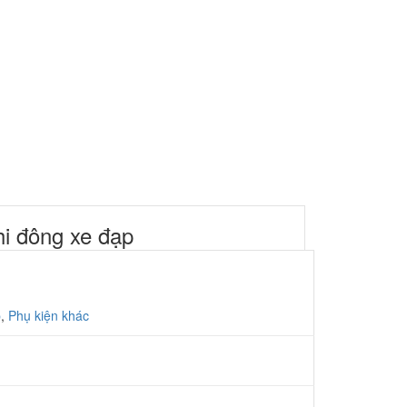
hi đông xe đạp
p
,
Phụ kiện khác