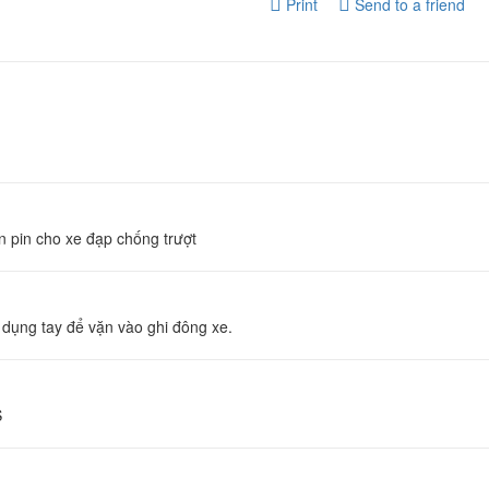
Print
Send to a friend
n pin cho xe đạp chống trượt
ể sử dụng tay để vặn vào ghi đông xe. Có
S