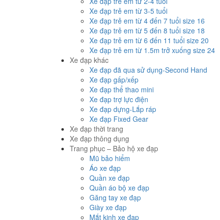
Xe đạp trẻ em từ 2-4 tuổi
Xe đạp trẻ em từ 3-5 tuổi
Xe đạp trẻ em từ 4 đến 7 tuổi size 16
Xe đạp trẻ em từ 5 đến 8 tuổi size 18
Xe đạp trẻ em từ 6 đến 11 tuổi size 20
Xe đạp trẻ em từ 1.5m trở xuống size 24
Xe đạp khác
Xe đạp đã qua sử dụng-Second Hand
Xe đạp gấp/xếp
Xe đạp thể thao mini
Xe đạp trợ lực điện
Xe đạp dựng-Lắp ráp
Xe đạp Fixed Gear
Xe đạp thời trang
Xe đạp thông dụng
Trang phục – Bảo hộ xe đạp
Mũ bảo hiểm
Áo xe đạp
Quần xe đạp
Quần áo bộ xe đạp
Găng tay xe đạp
Giày xe đạp
Mắt kinh xe đạp