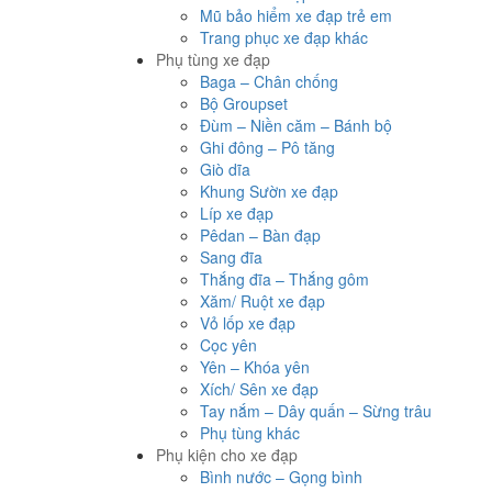
Mũ bảo hiểm xe đạp trẻ em
Trang phục xe đạp khác
Phụ tùng xe đạp
Baga – Chân chống
Bộ Groupset
Đùm – Niền căm – Bánh bộ
Ghi đông – Pô tăng
Giò dĩa
Khung Sườn xe đạp
Líp xe đạp
Pêdan – Bàn đạp
Sang đĩa
Thắng đĩa – Thắng gôm
Xăm/ Ruột xe đạp
Vỏ lốp xe đạp
Cọc yên
Yên – Khóa yên
Xích/ Sên xe đạp
Tay nắm – Dây quấn – Sừng trâu
Phụ tùng khác
Phụ kiện cho xe đạp
Bình nước – Gọng bình