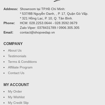
Address:
Showroom tại TP.Hồ Chí Minh:
* 537/8B Nguyễn Oanh, , P. 17, Quận Gò Vấp.
* 321 Hồng Lạc, P. 10, Q. Tân Bình.
Phone:
HCM: 028.2253.0644 - 028.3592.0679
Zalo-Viper: 0378431789 / 0906.305.305
Email:
contact@shopxedap.vn
COMPANY
About Us
Testimonials
Terms & Conditions
Affiliate Program
Contact Us
MY ACCOUNT
My Order
My Wishlist
My Credit Slip