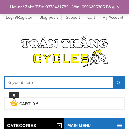
Home
Hotline/ Zalo: Tiến: 0378431789 - Vân: 0906305305
Bỏ qua
Login/Register
Blog posts
Support
Cart
My Account
0
CART:
0
₫
CATEGORIES
MAIN MENU