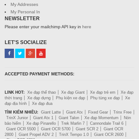
My Addresses
My Personal In
NEWSLETTER
Please enter your mailchimp API key in
here
LET'S SOCIALIZE
ACCEPTED PAYMENT METHODS:
LINK HOT:
Xe đạp thể thao
Xe đạp Giant
Xe đạp trẻ em
Xe đạp
thời trang
Xe đạp dựng
Phụ kiện xe đạp
Phụ tùng xe đạp
Xe
đạp địa hình
Xe đạp đua
TÌM KIẾM NHIỀU:
Giant Latte
Giant Atx
Fixed Gear
Trinx Free
TrinX Junior
Giant Atx 1
Giant Talon
Xe đạp Momentum
Nón
bảo hiểm
Xe đạp Pinarello
Trek Marlin 7
Cannondale Trail 6
Giant OCR 5500
Giant OCR 5700
Giant SCR 2
Giant OCR
2800
Giant Propel ADV 2
TrinX Tempo 1.0
Giant OCR 2600