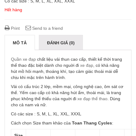
Có các size : S, M, L, XL, XXL, XXXL
Hết hàng
Print
Send to a friend
MÔ TẢ
ĐÁNH GIÁ (0)
Quần xe đạp
chất liệu vải thun cao cấp, thiết kế thời trang
thể thao đặc biệt dành cho nguời đi
xe đạp
, có khả năng
hút mồ hôi mạnh, thoáng khí, tạo cảm giác thoải mái dễ
chịu khi mặc trên hành trình.
Vải có cấu trúc 2 lớp, mềm mại, công nghệ cao, ôm sát cơ
thể. Yếm cao cấp có khả năng hút ẩm, thoải mái, là trang
phục không thể thiếu của nguời đi
xe đạp thể thao
. Dùng
cho cả nam và nữ.
Có các size : S, M, L, XL, XXL, XXXL
Cách chọn Size tham khảo của
Toan Thang Cycles
:
Size