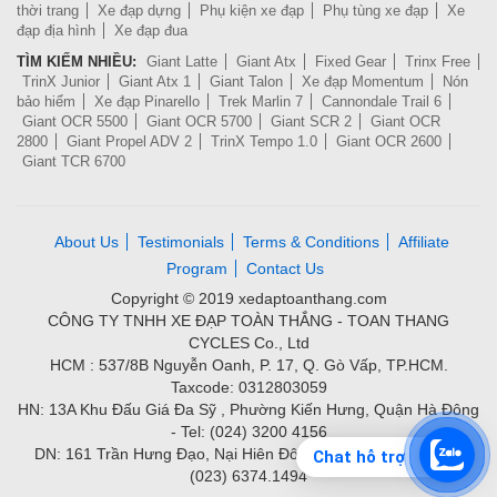
thời trang
Xe đạp dựng
Phụ kiện xe đạp
Phụ tùng xe đạp
Xe
đạp địa hình
Xe đạp đua
TÌM KIẾM NHIỀU:
Giant Latte
Giant Atx
Fixed Gear
Trinx Free
TrinX Junior
Giant Atx 1
Giant Talon
Xe đạp Momentum
Nón
bảo hiểm
Xe đạp Pinarello
Trek Marlin 7
Cannondale Trail 6
Giant OCR 5500
Giant OCR 5700
Giant SCR 2
Giant OCR
2800
Giant Propel ADV 2
TrinX Tempo 1.0
Giant OCR 2600
Giant TCR 6700
About Us
Testimonials
Terms & Conditions
Affiliate
Program
Contact Us
Copyright © 2019 xedaptoanthang.com
CÔNG TY TNHH XE ĐẠP TOÀN THẮNG - TOAN THANG
CYCLES Co., Ltd
HCM : 537/8B Nguyễn Oanh, P. 17, Q. Gò Vấp, TP.HCM.
Taxcode: 0312803059
HN: 13A Khu Đấu Giá Đa Sỹ , Phường Kiến Hưng, Quận Hà Đông
- Tel: (024) 3200 4156
DN: 161 Trần Hưng Đạo, Nại Hiên Đông, Quận Sơn Trà - Tel:
Chat hỗ trợ
(023) 6374.1494