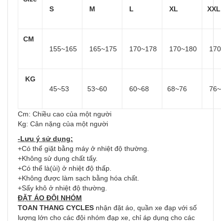
S
M
L
XL
XX
CM
155~165
165~175
170~178
170~180
170
KG
45~53
53~60
60~68
68~76
76~
Cm: Chiều cao của một người
Kg: Cân nặng của một người
-Lưu ý sử dụng:
+Có thể giặt bằng máy ở nhiệt độ thường.
+Không sử dụng chất tẩy.
+Có thể là(ủi) ở nhiệt độ thấp.
+Không được làm sạch bằng hóa chất.
+Sấy khô ở nhiệt độ thường.
ĐẶT
ÁO ĐỘI NHÓM
TOAN THANG CYCLES
nhận đặt áo, quần xe đạp với số
lượng lớn cho các đội nhóm đạp xe, chỉ áp dụng cho các