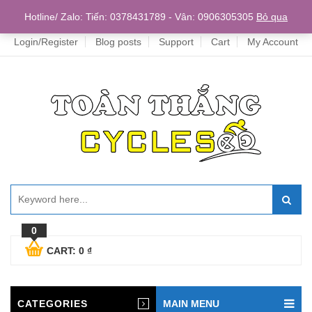
Home
Hotline/ Zalo: Tiến: 0378431789 - Vân: 0906305305
Bỏ qua
Login/Register
Blog posts
Support
Cart
My Account
0
CART:
0
₫
CATEGORIES
MAIN MENU