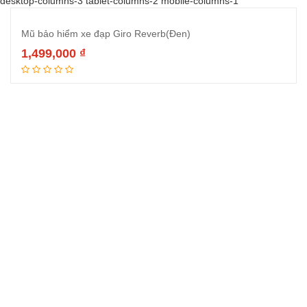
desktop-columns-3 tablet-columns-2 mobile-columns-1
Mũ bảo hiểm xe đạp Giro Reverb(Đen)
1,499,000
₫
Đọc tiếp