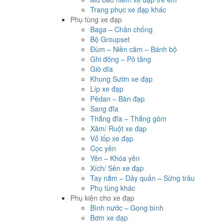
Trang phục xe đạp khác
Phụ tùng xe đạp
Baga – Chân chống
Bộ Groupset
Đùm – Niền căm – Bánh bộ
Ghi đông – Pô tăng
Giò dĩa
Khung Sườn xe đạp
Líp xe đạp
Pêdan – Bàn đạp
Sang đĩa
Thắng đĩa – Thắng gôm
Xăm/ Ruột xe đạp
Vỏ lốp xe đạp
Cọc yên
Yên – Khóa yên
Xích/ Sên xe đạp
Tay nắm – Dây quấn – Sừng trâu
Phụ tùng khác
Phụ kiện cho xe đạp
Bình nước – Gọng bình
Bơm xe đạp