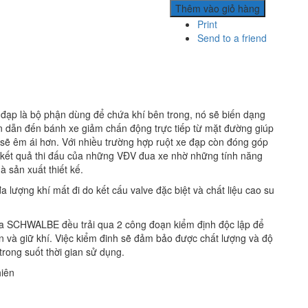
Thêm vào giỏ hàng
Print
Send to a friend
 đạp là bộ phận dùng để chứa khí bên trong, nó sẽ biến dạng
ển dẫn đến bánh xe giảm chấn động trực tiếp từ mặt đường giúp
 sẽ êm ái hơn. Với nhiều trường hợp ruột xe đạp còn đóng góp
kết quả thi đấu của những VĐV đua xe nhờ những tính năng
à sản xuất thiết kế.
đa lượng khí mất đi do kết cấu valve đặc biệt và chất liệu cao su
ủa SCHWALBE đều trải qua 2 công đoạn kiểm định độc lập để
 và giữ khí. Việc kiểm đinh sẽ đảm bảo được chất lượng và độ
trong suốt thời gian sử dụng.
hiên