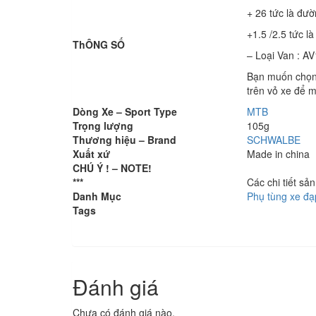
+ 26 tức là đườ
+1.5 /2.5 tức l
ThÔNG SỐ
– Loại Van : A
Bạn muốn chọn 
trên vỏ xe để 
Dòng Xe – Sport Type
MTB
Trọng lượng
105g
Thương hiệu – Brand
SCHWALBE
Xuất xứ
Made in china
CHÚ Ý ! – NOTE!
***
Các chi tiết s
Danh Mục
Phụ tùng xe đạ
Tags
Đánh giá
Chưa có đánh giá nào.