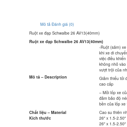
Mô tả
Đánh giá (0)
Ruột xe đạp Schwalbe 26 AV13(40mm)
Ruột xe đạp Schwalbe 26 AV13(40mm)
-Ruột (săm) xe
khi xe di chuy
việc điều khiển
không nhỏ vào 
vượt trội của nh
Mô tả – Description
Giảm thiểu tối 
cao cấp
– Mỗi lốp xe c
đảm bảo độ nén
bền của lốp xe 
Chất liệu –
Material
Cao su thiên n
Kích thước
26″ x 1.5-2.50″
26″ x 1.5-2.50″