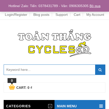
Home
Hotline/ Zalo: Tiến: 0378431789 - Vân: 0906305305
Bỏ qua
Login/Register
Blog posts
Support
Cart
My Account
0
CART:
0
₫
CATEGORIES
MAIN MENU