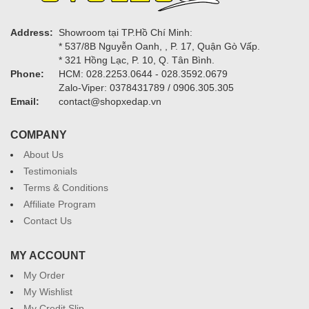
Address:
Showroom tại TP.Hồ Chí Minh:
* 537/8B Nguyễn Oanh, , P. 17, Quận Gò Vấp.
* 321 Hồng Lạc, P. 10, Q. Tân Bình.
Phone:
HCM: 028.2253.0644 - 028.3592.0679
Zalo-Viper: 0378431789 / 0906.305.305
Email:
contact@shopxedap.vn
COMPANY
About Us
Testimonials
Terms & Conditions
Affiliate Program
Contact Us
MY ACCOUNT
My Order
My Wishlist
My Credit Slip