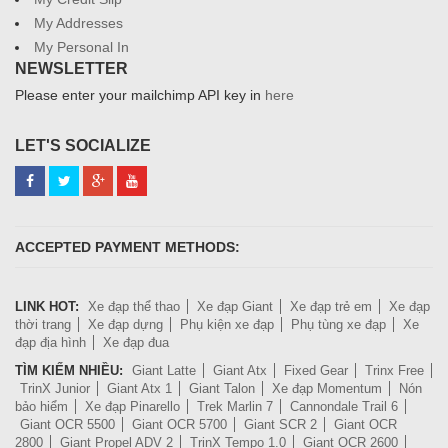
My Addresses
My Personal In
NEWSLETTER
Please enter your mailchimp API key in
here
LET'S SOCIALIZE
ACCEPTED PAYMENT METHODS:
LINK HOT:
Xe đạp thể thao
Xe đạp Giant
Xe đạp trẻ em
Xe đạp
thời trang
Xe đạp dựng
Phụ kiện xe đạp
Phụ tùng xe đạp
Xe
đạp địa hình
Xe đạp đua
TÌM KIẾM NHIỀU:
Giant Latte
Giant Atx
Fixed Gear
Trinx Free
TrinX Junior
Giant Atx 1
Giant Talon
Xe đạp Momentum
Nón
bảo hiểm
Xe đạp Pinarello
Trek Marlin 7
Cannondale Trail 6
Giant OCR 5500
Giant OCR 5700
Giant SCR 2
Giant OCR
2800
Giant Propel ADV 2
TrinX Tempo 1.0
Giant OCR 2600