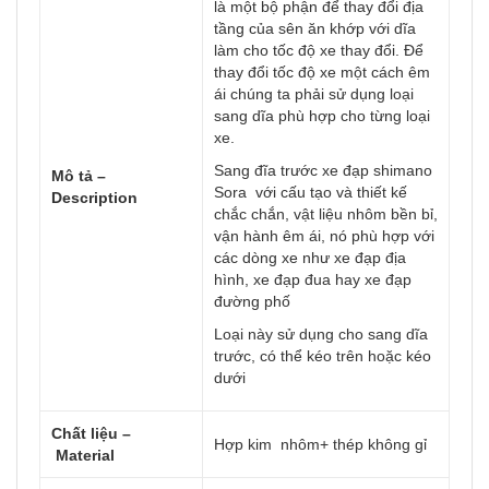
là một bộ phận để thay đổi địa
tầng của sên ăn khớp với dĩa
làm cho tốc độ xe thay đổi. Để
thay đổi tốc độ xe một cách êm
ái chúng ta phải sử dụng loại
sang dĩa phù hợp cho từng loại
xe.
Sang đĩa trước xe đạp shimano
Mô tả –
Sora với cấu tạo và thiết kế
Description
chắc chắn, vật liệu nhôm bền bỉ,
vận hành êm ái, nó phù hợp với
các dòng xe như xe đạp địa
hình, xe đạp đua hay xe đạp
đường phố
Loại này sử dụng cho sang dĩa
trước, có thể kéo trên hoặc kéo
dưới
Chất liệu –
Hợp kim nhôm+ thép không gỉ
Material