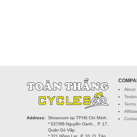
COMPA
About
Testim
Terms 
Affili
Address:
Showroom tại TP.Hồ Chí Minh:
Contac
* 537/8B Nguyễn Oanh, , P. 17,
Quận Gò Vấp.
* 321 Hồng Lạc, P. 10, Q. Tân