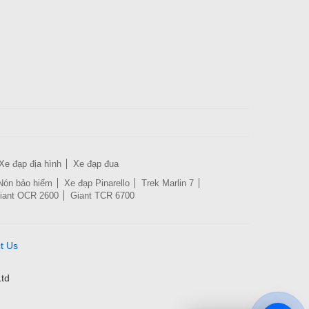
Xe đạp địa hình
Xe đạp đua
Nón bảo hiểm
Xe đạp Pinarello
Trek Marlin 7
iant OCR 2600
Giant TCR 6700
t Us
td