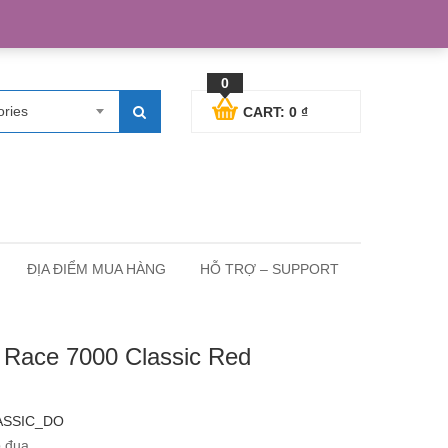
egister
Blog posts
Support
Cart
My Account
0
ories
CART:
0
₫
ĐỊA ĐIỂM MUA HÀNG
HỖ TRỢ – SUPPORT
t Race 7000 Classic Red
ASSIC_DO
p đua