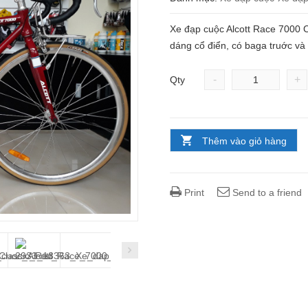
Xe đạp cuộc Alcott Race 7000 C
dáng cổ điển, có baga truớc và
-
+
Qty
Thêm vào giỏ hàng
Print
Send to a friend