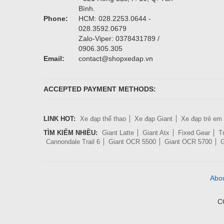
Bình.
Phone:
HCM: 028.2253.0644 -
028.3592.0679
Zalo-Viper: 0378431789 /
0906.305.305
Email:
contact@shopxedap.vn
ACCEPTED PAYMENT METHODS:
LINK HOT:
Xe đạp thể thao
Xe đạp Giant
Xe đạp trẻ em
TÌM KIẾM NHIỀU:
Giant Latte
Giant Atx
Fixed Gear
T
Cannondale Trail 6
Giant OCR 5500
Giant OCR 5700
G
Abo
C