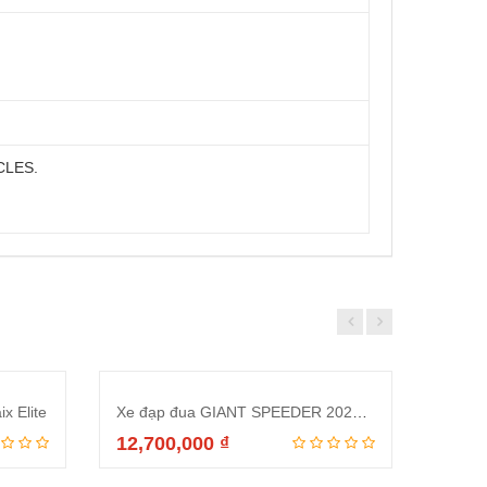
CLES.
SALE
x Elite
Xe đạp đua GIANT SPEEDER 2022 Đen Xanh dương
12,700,000
₫
Thêm vào giỏ hàng