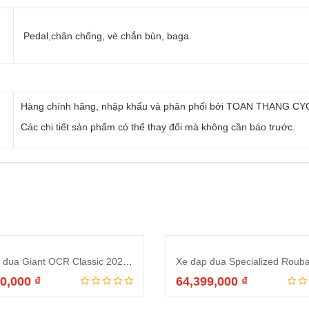
Pedal,chân chống, vè chắn bùn, baga.
Hàng chính hãng, nhập khẩu và phân phối bởi TOAN THANG CY
Các chi tiết sản phẩm có thể thay đổi mà không cần báo trước.
Xe đạp đua Giant OCR Classic 2020 Xanh
Xe đạp đua Specialized Roubai
50,000
₫
64,399,000
₫
Thêm vào giỏ hàng
Đọc tiếp