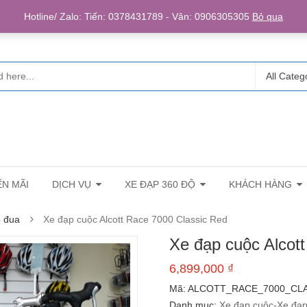
Login/R
Hotline/ Zalo: Tiến: 0378431789 - Vân: 0906305305
Bỏ qua
All Categ
N MÃI
DỊCH VỤ
XE ĐẠP 360 ĐỘ
KHÁCH HÀNG
p đua
Xe đạp cuộc Alcott Race 7000 Classic Red
Xe đạp cuộc Alcot
6,899,000
₫
Mã:
ALCOTT_RACE_7000_CL
Danh mục:
Xe đạp cuộc-Xe đạ