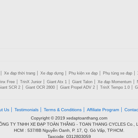
Xe đạp thời trang
Xe đạp dựng
Phụ kiện xe đạp
Phụ tùng xe đạp
rinx Free
TrinX Junior
Giant Atx 1
Giant Talon
Xe đạp Momentum
iant SCR 2
Giant OCR 2800
Giant Propel ADV 2
TrinX Tempo 1.0
G
ut Us
Testimonials
Terms & Conditions
Affiliate Program
Contac
Copyright © 2019 xedaptoanthang.com
ÔNG TY TNHH XE ĐẠP TOÀN THẮNG - TOAN THANG CYCLES Co., L
HCM : 537/8B Nguyễn Oanh, P. 17, Q. Gò Vấp, TP.HCM.
Taxcode: 0312803059