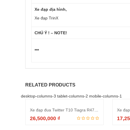
Xe đạp địa hình,
Xe đạp TrinX
CHÚ Ý ! – NOTE!
***
RELATED PRODUCTS
desktop-columns-3 tablet-columns-2 mobile-columns-1
Xe đạp đua Twitter T10 Tiagra R4700 2021 Black Red
26,500,000
₫
17,2
Thêm vào giỏ hàng