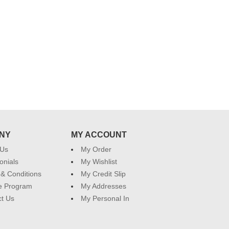
NY
MY ACCOUNT
 Us
My Order
onials
My Wishlist
& Conditions
My Credit Slip
ate Program
My Addresses
t Us
My Personal In