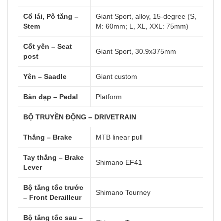
Cổ lái, Pô tăng –
Giant Sport, alloy, 15-degree (S,
Stem
M: 60mm; L, XL, XXL: 75mm)
Cốt yên – Seat
Giant Sport, 30.9x375mm
post
Yên – Saadle
Giant custom
Bàn đạp – Pedal
Platform
BỘ TRUYỀN ĐỘNG – DRIVETRAIN
Thắng – Brake
MTB linear pull
Tay thắng – Brake
Shimano EF41
Lever
Bộ tăng tốc trước
Shimano Tourney
– Front Derailleur
Bộ tăng tốc sau –