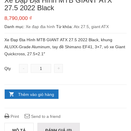
Xe Đạp Địa Hình MTB GIANT ATX
27.5 2022 Black
8,790,000
₫
Danh mục:
Xe đạp địa hình
Từ khóa:
Atx 27.5
,
giant ATX
Xe Đạp Địa Hình MTB GIANT ATX 27.5 2022 Black, khung
ALUXX-Grade Aluminum, tay đề Shimano EF41, 3×7, vỏ xe Giant
Quickcross, 27.5×2.1″
-
+
Qty
Thêm vào giỏ hàng
Print
Send to a friend
MÔ TẢ
ĐÁNH GIÁ (0)