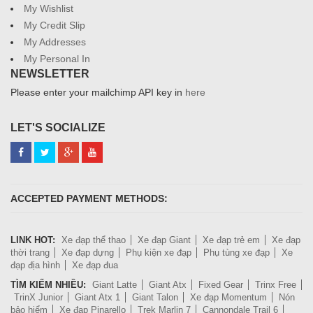
My Wishlist
My Credit Slip
My Addresses
My Personal In
NEWSLETTER
Please enter your mailchimp API key in
here
LET'S SOCIALIZE
ACCEPTED PAYMENT METHODS:
LINK HOT:
Xe đạp thể thao
Xe đạp Giant
Xe đạp trẻ em
Xe đạp
thời trang
Xe đạp dựng
Phụ kiện xe đạp
Phụ tùng xe đạp
Xe
đạp địa hình
Xe đạp đua
TÌM KIẾM NHIỀU:
Giant Latte
Giant Atx
Fixed Gear
Trinx Free
TrinX Junior
Giant Atx 1
Giant Talon
Xe đạp Momentum
Nón
bảo hiểm
Xe đạp Pinarello
Trek Marlin 7
Cannondale Trail 6