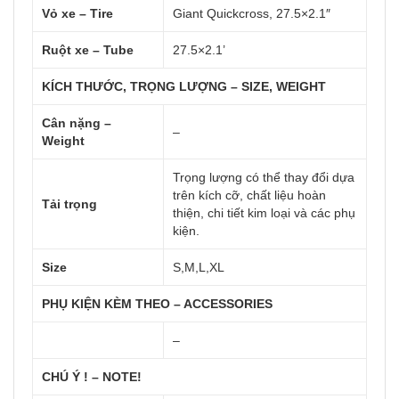
Vỏ xe – Tire
Giant Quickcross, 27.5×2.1″
Ruột xe – Tube
27.5×2.1’
KÍCH THƯỚC, TRỌNG LƯỢNG – SIZE, WEIGHT
Cân nặng –
–
Weight
Trọng lượng có thể thay đổi dựa
trên kích cỡ, chất liệu hoàn
Tải trọng
thiện, chi tiết kim loại và các phụ
kiện.
Size
S,M,L,XL
PHỤ KIỆN KÈM THEO – ACCESSORIES
–
CHÚ Ý ! – NOTE!