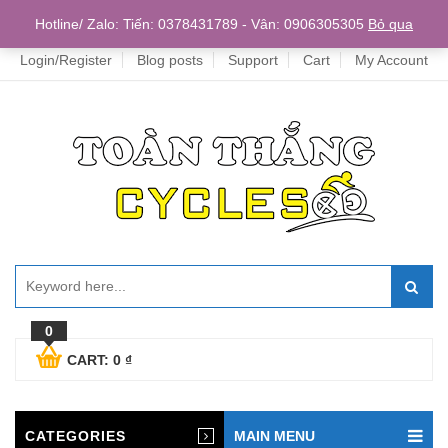
Home
Hotline/ Zalo: Tiến: 0378431789 - Vân: 0906305305
Bỏ qua
Login/Register
Blog posts
Support
Cart
My Account
0
CART:
0
₫
CATEGORIES
MAIN MENU