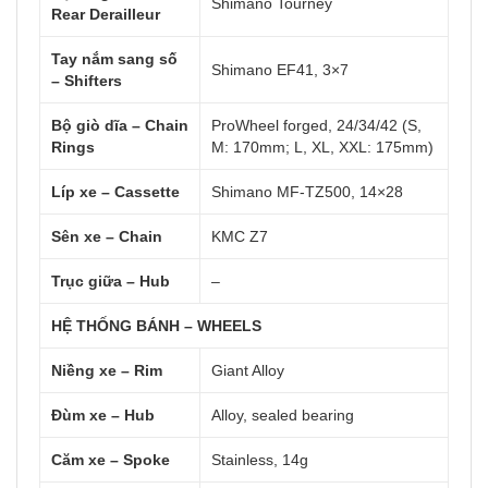
Shimano Tourney
Rear Derailleur
Tay nắm sang số
Shimano EF41, 3×7
– Shifters
Bộ giò dĩa – Chain
ProWheel forged, 24/34/42 (S,
Rings
M: 170mm; L, XL, XXL: 175mm)
Líp xe – Cassette
Shimano MF-TZ500, 14×28
Sên xe – Chain
KMC Z7
Trục giữa – Hub
–
HỆ THỐNG BÁNH – WHEELS
Niềng xe – Rim
Giant Alloy
Đùm xe – Hub
Alloy, sealed bearing
Căm xe – Spoke
Stainless, 14g