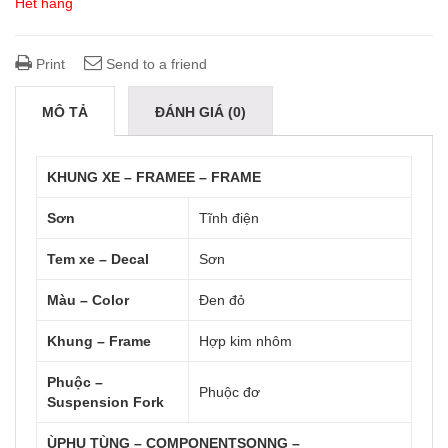
Hết hàng
Print
Send to a friend
MÔ TẢ
ĐÁNH GIÁ (0)
KHUNG XE – FRAMEE – FRAME
Sơn
Tĩnh điện
Tem xe – Decal
Sơn
Màu – Color
Đen đỏ
Khung – Frame
Hợp kim nhôm
Phuộc –
Phuộc đơ
Suspension Fork
ÙPHỤ TÙNG – COMPONENTSONNG –