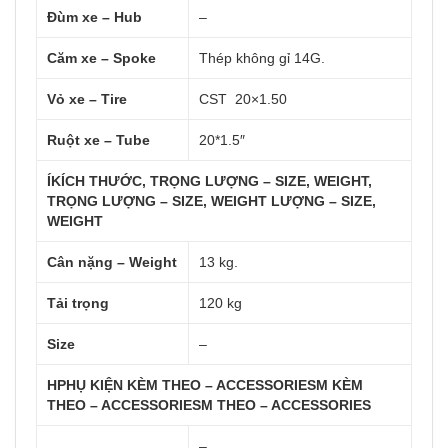
Đùm xe – Hub
–
Căm xe – Spoke
Thép không gỉ 14G.
Vỏ xe – Tire
CST 20×1.50
Ruột xe – Tube
20*1.5″
ÍKÍCH THƯỚC, TRỌNG LƯỢNG – SIZE, WEIGHT,
TRỌNG LƯỢNG – SIZE, WEIGHT LƯỢNG – SIZE,
WEIGHT
Cân nặng – Weight
13 kg.
Tải trọng
120 kg
Size
–
HPHỤ KIỆN KÈM THEO – ACCESSORIESM KÈM
THEO – ACCESSORIESM THEO – ACCESSORIES
–