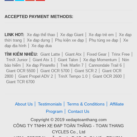
ACCEPTED PAYMENT METHODS:
LINK HOT:
Xe đạp thể thao
Xe đạp Giant
Xe đạp trẻ em
Xe đạp
thời trang
Xe đạp dựng
Phụ kiện xe đạp
Phụ tùng xe đạp
Xe
đạp địa hình
Xe đạp đua
TÌM KIẾM NHIỀU:
Giant Latte
Giant Atx
Fixed Gear
Trinx Free
TrinX Junior
Giant Atx 1
Giant Talon
Xe đạp Momentum
Nón
bảo hiểm
Xe đạp Pinarello
Trek Marlin 7
Cannondale Trail 6
Giant OCR 5500
Giant OCR 5700
Giant SCR 2
Giant OCR
2800
Giant Propel ADV 2
TrinX Tempo 1.0
Giant OCR 2600
Giant TCR 6700
About Us
Testimonials
Terms & Conditions
Affiliate
Program
Contact Us
Copyright © 2019 xedaptoanthang.com
CÔNG TY TNHH XE ĐẠP TOÀN THẮNG - TOAN THANG
CYCLES Co., Ltd