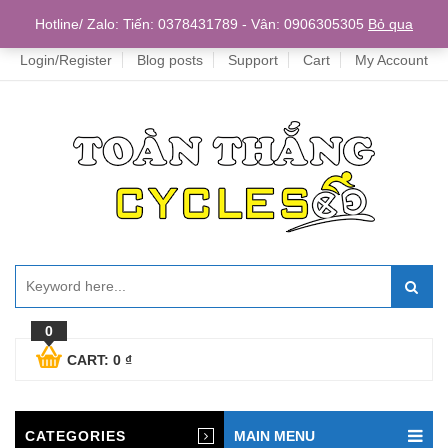
Home
Hotline/ Zalo: Tiến: 0378431789 - Vân: 0906305305
Bỏ qua
Login/Register
Blog posts
Support
Cart
My Account
0
CART:
0
₫
CATEGORIES
MAIN MENU