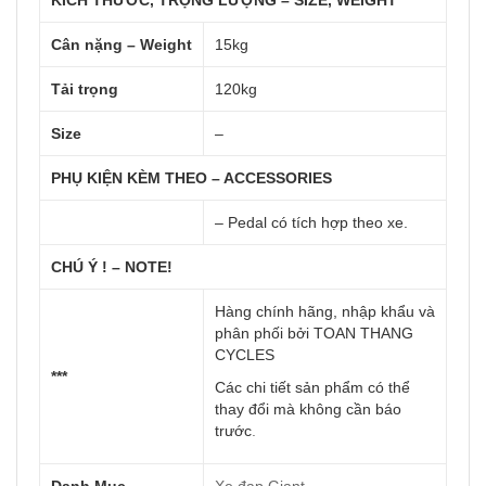
KÍCH THƯỚC, TRỌNG LƯỢNG – SIZE, WEIGHT
Cân nặng – Weight
15kg
Tải trọng
120kg
Size
–
PHỤ KIỆN KÈM THEO – ACCESSORIES
– Pedal có tích hợp theo xe.
CHÚ Ý ! – NOTE!
Hàng chính hãng, nhập khẩu và
phân phối bởi TOAN THANG
CYCLES
***
Các chi tiết sản phẩm có thể
thay đổi mà không cần báo
trước
.