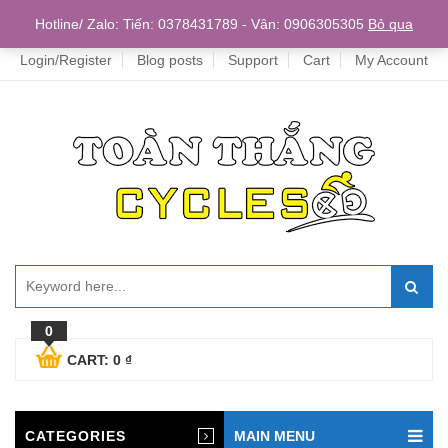
Home
Hotline/ Zalo: Tiến: 0378431789 - Vân: 0906305305
Bỏ qua
Login/Register
Blog posts
Support
Cart
My Account
0
CART:
0
₫
CATEGORIES
MAIN MENU