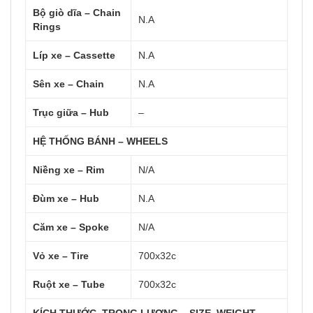
Bộ giò dĩa – Chain
N.A
Rings
Líp xe – Cassette
N.A
Sên xe – Chain
N.A
Trục giữa – Hub
–
HỆ THỐNG BÁNH – WHEELS
Niềng xe – Rim
N/A
Đùm xe – Hub
N.A
Căm xe – Spoke
N/A
Vỏ xe – Tire
700x32c
Ruột xe – Tube
700x32c