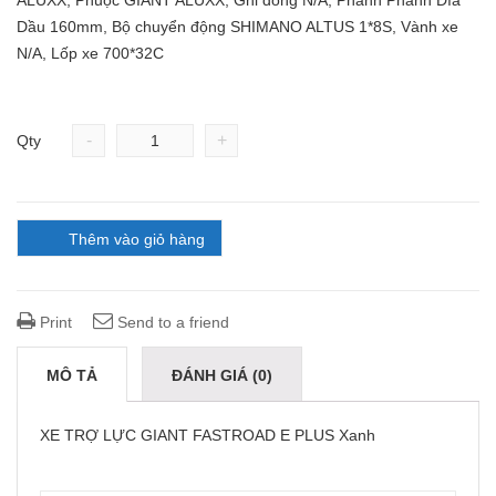
ALUXX, Phuộc GIANT ALUXX, Ghi đông N/A, Phanh Phanh Đĩa
Dầu 160mm, Bộ chuyển động SHIMANO ALTUS 1*8S, Vành xe
N/A, Lốp xe 700*32C
-
+
Qty
Thêm vào giỏ hàng
Print
Send to a friend
MÔ TẢ
ĐÁNH GIÁ (0)
XE TRỢ LỰC GIANT FASTROAD E PLUS Xanh