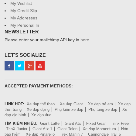
My Wishlist
My Credit Slip
My Addresses
My Personal In
NEWSLETTER
Please enter your mailchimp API key in
here
LET'S SOCIALIZE
ACCEPTED PAYMENT METHODS:
LINK HOT:
Xe đạp thể thao
Xe đạp Giant
Xe đạp trẻ em
Xe đạp
thời trang
Xe đạp dựng
Phụ kiện xe đạp
Phụ tùng xe đạp
Xe
đạp địa hình
Xe đạp đua
TÌM KIẾM NHIỀU:
Giant Latte
Giant Atx
Fixed Gear
Trinx Free
TrinX Junior
Giant Atx 1
Giant Talon
Xe đạp Momentum
Nón
bảo hiểm
Xe đạp Pinarello
Trek Marlin 7
Cannondale Trail 6