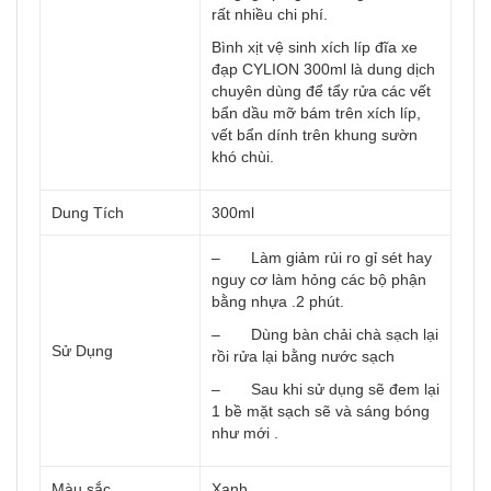
rất nhiều chi phí.
Bình xịt vệ sinh xích líp đĩa xe
đạp CYLION 300ml là dung dịch
chuyên dùng để tẩy rửa các vết
bẩn dầu mỡ bám trên xích líp,
vết bẩn dính trên khung sườn
khó chùi.
Dung Tích
300ml
– Làm giảm rủi ro gỉ sét hay
nguy cơ làm hỏng các bộ phận
bằng nhựa .2 phút.
– Dùng bàn chải chà sạch lại
Sử Dụng
rồi rửa lại bằng nước sạch
– Sau khi sử dụng sẽ đem lại
1 bề mặt sạch sẽ và sáng bóng
như mới .
Màu sắc
Xanh