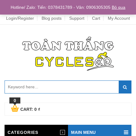
Home
Hotline/ Zalo: Tiến: 0378431789 - Vân: 0906305305
Bỏ qua
Login/Register
Blog posts
Support
Cart
My Account
0
CART:
0
₫
CATEGORIES
MAIN MENU