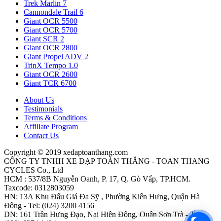
Trek Marlin 7
Cannondale Trail 6
Giant OCR 5500
Giant OCR 5700
Giant SCR 2
Giant OCR 2800
Giant Propel ADV 2
TrinX Tempo 1.0
Giant OCR 2600
Giant TCR 6700
About Us
Testimonials
Terms & Conditions
Affiliate Program
Contact Us
Copyright © 2019 xedaptoanthang.com
CÔNG TY TNHH XE ĐẠP TOÀN THẮNG - TOAN THANG
CYCLES Co., Ltd
HCM : 537/8B Nguyễn Oanh, P. 17, Q. Gò Vấp, TP.HCM.
Taxcode: 0312803059
HN: 13A Khu Đấu Giá Đa Sỹ , Phường Kiến Hưng, Quận Hà
Đông - Tel: (024) 3200 4156
DN: 161 Trần Hưng Đạo, Nại Hiên Đông, Quận Sơn Trà - Tel: