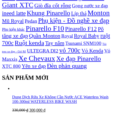
Giant XTC
Giò đĩa cốt rỗng
Gọng nước xe đạp
Monton
Khung Pinarello
ineed latte
Líp thả
Phụ kiện - Đồ nghề xe đạp
Mũ Royal
Pedan
Pinarello F10
Pinarello F12
Pô
Phụ kiện khác
ruột
tăng xe đạp
Quần Monton
Royal Baby
Royal
Ruột kenda
700c
Tay nắm
Tsunami SNM100
Túi
vỏ 700c
Vỏ Kenda
ULTEGRA DI2
Vỏ
treo xe đạp - Giỏ Rổ
Xe Chevaux
Xe đạp Pinarello
Maxxis
Đèn phản quang
Yên xe đạp
XTC 800
SẢN PHẨM MỚI
Dung Dịch Rửa Xe Không Cần Nước ACE Waterless Wash
100-300ml WATERLESS BIKE WASH
330,000
₫
300,000
₫