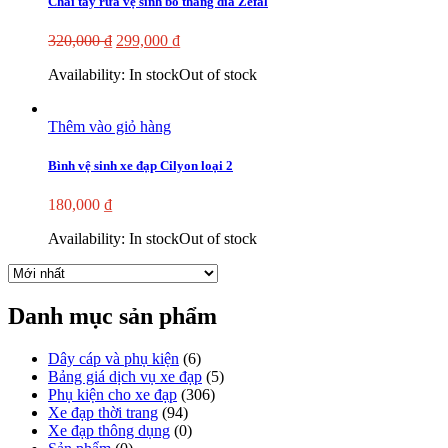
Chai tẩy rửa vệ sinh bố thắng đĩa Zefal
320,000
₫
299,000
₫
Availability:
In stock
Out of stock
Thêm vào giỏ hàng
Bình vệ sinh xe đạp Cilyon loại 2
180,000
₫
Availability:
In stock
Out of stock
Danh mục sản phẩm
Dây cáp và phụ kiện
(6)
Bảng giá dịch vụ xe đạp
(5)
Phụ kiện cho xe đạp
(306)
Xe đạp thời trang
(94)
Xe đạp thông dụng
(0)