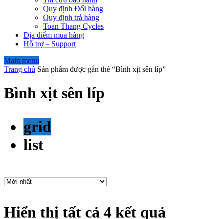
Quy định Đổi hàng
Quy định trả hàng
Toan Thang Cycles
Địa điểm mua hàng
Hỗ trợ – Support
Main menu
Trang chủ
Sản phẩm được gắn thẻ “Bình xịt sên líp”
Bình xịt sên líp
grid
list
Hiển thị tất cả 4 kết quả