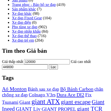
Sản phẩm
(0)
Trang phục - Bảo hộ xe đạp
(419)
Sản phẩm khác
(7)
Xe đạp khác
(98)
Xe đạp Fixed Gear
(104)
Xe đạp điện
(0)
Phụ tùng xe đạp
(902)
Xe đạp nhập khẩu
(84)
Xe đạp thể thao
(716)
Xe đạp trẻ em
(204)
Tìm theo Giá bán
Giá thấp nhất
Giá cao nhất
Lọc
Tags
Aó Monton
Bộ Bánh Carbon
Bánh sau xe đạp
chân
Dura Ace DI2
chống xe đạp
Colnago V3rs
Fix
giant ATX
giant escape
Giant
Giant
Tsunami
Ineed
giant TCR
GIANT Liv
GIANT PROPEL