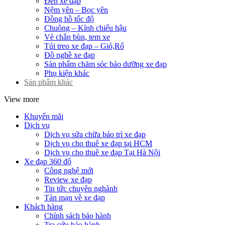
Đèn xe đạp
Nệm yên – Bọc yên
Đồng hồ tốc độ
Chuông – Kính chiếu hậu
Vè chắn bùn, tem xe
Túi treo xe đạp – Giỏ,Rổ
Đồ nghề xe đạp
Sản phẩm chăm sóc bảo dưỡng xe đạp
Phụ kiện khác
Sản phẩm khác
View more
Khuyến mãi
Dịch vụ
Dịch vụ sửa chữa bảo trì xe đạp
Dịch vụ cho thuê xe đạp tại HCM
Dịch vụ cho thuê xe đạp Tại Hà Nội
Xe đạp 360 độ
Công nghệ mới
Review xe đạp
Tin tức chuyên nghành
Tản mạn về xe đạp
Khách hàng
Chính sách bảo hành
Tra cứu bảo hành