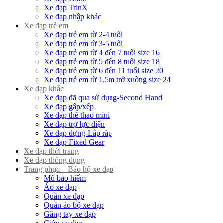
Xe đạp TrinX
Xe đạp nhập khác
Xe đạp trẻ em
Xe đạp trẻ em từ 2-4 tuổi
Xe đạp trẻ em từ 3-5 tuổi
Xe đạp trẻ em từ 4 đến 7 tuổi size 16
Xe đạp trẻ em từ 5 đến 8 tuổi size 18
Xe đạp trẻ em từ 6 đến 11 tuổi size 20
Xe đạp trẻ em từ 1.5m trở xuống size 24
Xe đạp khác
Xe đạp đã qua sử dụng-Second Hand
Xe đạp gấp/xếp
Xe đạp thể thao mini
Xe đạp trợ lực điện
Xe đạp dựng-Lắp ráp
Xe đạp Fixed Gear
Xe đạp thời trang
Xe đạp thông dụng
Trang phục – Bảo hộ xe đạp
Mũ bảo hiểm
Áo xe đạp
Quần xe đạp
Quần áo bộ xe đạp
Găng tay xe đạp
Giày xe đạp