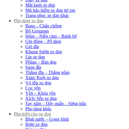
Mắt kinh xe đạp
Mũ bảo hiểm xe đạp trẻ em
Trang phục xe đạp khác
Phụ tùng xe đạp
Baga – Chân chống
Bộ Groupset
Đùm – Niền căm – Bánh bộ
Ghi đông – Pô tăng
Giò dĩa
Khung Sườn xe đạp
Líp xe đạp
Pêdan – Bàn đạp
Sang đĩa
Thắng đĩa – Thắng gôm
Xăm/ Ruột xe đạp
Vỏ lốp xe đạp
Cọc yên
Yên – Khóa yên
Xích/ Sên xe đạp
Tay nắm – Dây quấn – Sừng trâu
Phụ tùng khác
Phụ kiện cho xe đạp
Bình nước – Gọng bình
Bơm xe đạp