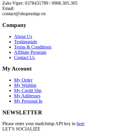
Zalo-Viper: 0378431789 / 0906.305.305
Email:
contact@shopxedap.vn
Company
About Us
Testimonials
Terms & Conditions
Affiliate Program
Contact Us
My Account
My Order
My Wishlist
My Credit Slip
My Addresses
My Personal In
NEWSLETTER
Please enter your mailchimp API key in
here
LET'S SOCIALIZE