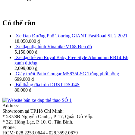
Có thể cần
Xe Đạp Đường Phố Touring GIANT FastRoad SL 2 2021
18,050,000
₫
Xe đạp địa hình Vinabike V168 Đen đỏ
5,150,000
₫
Xe đạp trẻ em Royal Baby Free Style Aluminum RB14-B6
xanh dương
2,099,000
₫
Giày trượt Patin Cougar MS835LSG Trắng phối hồng
699,000
₫
Bố thắng đĩa tròn DUST DS-04S
80,000
₫
Address:
Showroom tại TP.Hồ Chí Minh:
* 537/8B Nguyễn Oanh, , P. 17, Quận Gò Vấp.
* 321 Hồng Lạc, P. 10, Q. Tân Bình.
Phone:
HCM: 028.2253.0644 - 028.3592.0679