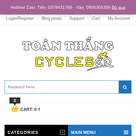
Home
Hotline/ Zalo: Tiến: 0378431789 - Vân: 0906305305
Bỏ qua
Login/Register
Blog posts
Support
Cart
My Account
0
CART:
0
₫
CATEGORIES
MAIN MENU