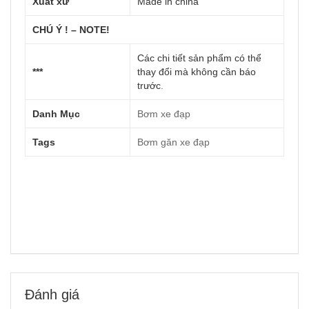
Xuất xứ
Made in china
CHÚ Ý ! – NOTE!
Các chi tiết sản phẩm có thể
***
thay đổi mà không cần báo
trước
.
Danh Mục
Bơm xe đạp
Tags
Bơm găn xe đạp
Đánh giá