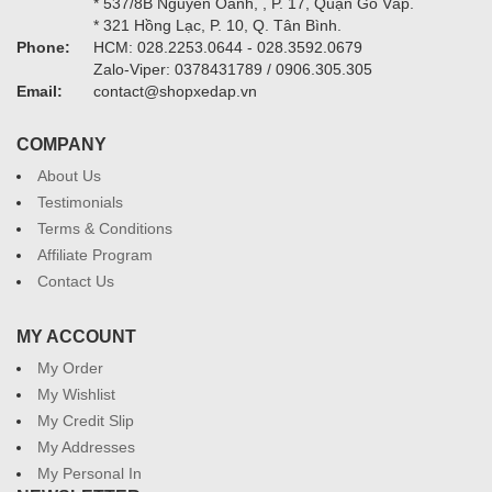
* 537/8B Nguyễn Oanh, , P. 17, Quận Gò Vấp.
* 321 Hồng Lạc, P. 10, Q. Tân Bình.
Phone:
HCM: 028.2253.0644 - 028.3592.0679
Zalo-Viper: 0378431789 / 0906.305.305
Email:
contact@shopxedap.vn
COMPANY
About Us
Testimonials
Terms & Conditions
Affiliate Program
Contact Us
MY ACCOUNT
My Order
My Wishlist
My Credit Slip
My Addresses
My Personal In