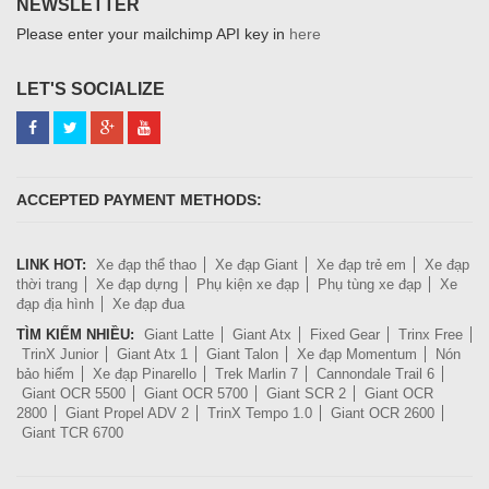
NEWSLETTER
Please enter your mailchimp API key in
here
LET'S SOCIALIZE
ACCEPTED PAYMENT METHODS:
LINK HOT:
Xe đạp thể thao
Xe đạp Giant
Xe đạp trẻ em
Xe đạp
thời trang
Xe đạp dựng
Phụ kiện xe đạp
Phụ tùng xe đạp
Xe
đạp địa hình
Xe đạp đua
TÌM KIẾM NHIỀU:
Giant Latte
Giant Atx
Fixed Gear
Trinx Free
TrinX Junior
Giant Atx 1
Giant Talon
Xe đạp Momentum
Nón
bảo hiểm
Xe đạp Pinarello
Trek Marlin 7
Cannondale Trail 6
Giant OCR 5500
Giant OCR 5700
Giant SCR 2
Giant OCR
2800
Giant Propel ADV 2
TrinX Tempo 1.0
Giant OCR 2600
Giant TCR 6700