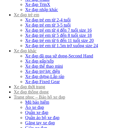
Xe đạp TrinX
Xe đạp nhập khác
Xe đạp trẻ em
Xe đạp trẻ em từ 2-4 tuổi
Xe đạp trẻ em từ 3-5 tuổi
Xe đạp trẻ em từ 4 đến 7 tuổi size 16
Xe đạp trẻ em từ 5 đến 8 tuổi size 18
Xe đạp trẻ em từ 6 đến 11 tuổi size 20
Xe đạp trẻ em từ 1.5m trở xuống size 24
Xe đạp khác
Xe đạp đã qua sử dụng-Second Hand
Xe đạp gấp/xếp
Xe đạp thể thao mini
Xe đạp trợ lực điện
Xe đạp dựng-Lắp ráp
Xe đạp Fixed Gear
Xe đạp thời trang
Xe đạp thông dụng
Trang phục – Bảo hộ xe đạp
Mũ bảo hiểm
Áo xe đạp
Quần xe đạp
Quần áo bộ xe đạp
Găng tay xe đạp
Giày xe đạp