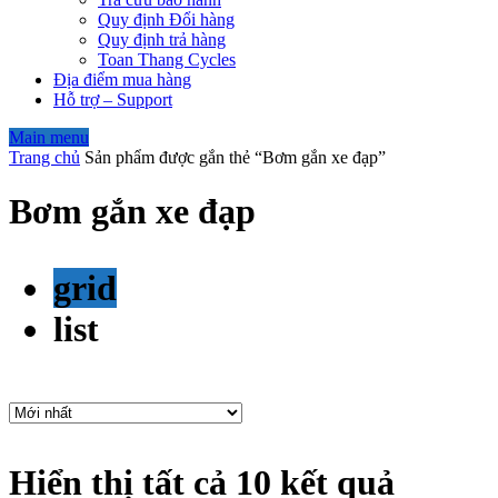
Quy định Đổi hàng
Quy định trả hàng
Toan Thang Cycles
Địa điểm mua hàng
Hỗ trợ – Support
Main menu
Trang chủ
Sản phẩm được gắn thẻ “Bơm gắn xe đạp”
Bơm gắn xe đạp
grid
list
Hiển thị tất cả 10 kết quả