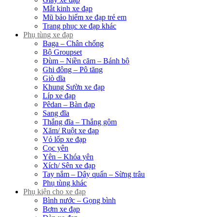
Mắt kinh xe đạp
Mũ bảo hiểm xe đạp trẻ em
Trang phục xe đạp khác
Phụ tùng xe đạp
Baga – Chân chống
Bộ Groupset
Đùm – Niền căm – Bánh bộ
Ghi đông – Pô tăng
Giò dĩa
Khung Sườn xe đạp
Líp xe đạp
Pêdan – Bàn đạp
Sang đĩa
Thắng đĩa – Thắng gôm
Xăm/ Ruột xe đạp
Vỏ lốp xe đạp
Cọc yên
Yên – Khóa yên
Xích/ Sên xe đạp
Tay nắm – Dây quấn – Sừng trâu
Phụ tùng khác
Phụ kiện cho xe đạp
Bình nước – Gọng bình
Bơm xe đạp