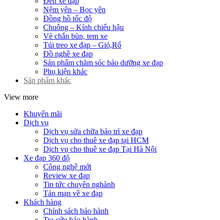
Đèn xe đạp
Nệm yên – Bọc yên
Đồng hồ tốc độ
Chuông – Kính chiếu hậu
Vè chắn bùn, tem xe
Túi treo xe đạp – Giỏ,Rổ
Đồ nghề xe đạp
Sản phẩm chăm sóc bảo dưỡng xe đạp
Phụ kiện khác
Sản phẩm khác
View more
Khuyến mãi
Dịch vụ
Dịch vụ sửa chữa bảo trì xe đạp
Dịch vụ cho thuê xe đạp tại HCM
Dịch vụ cho thuê xe đạp Tại Hà Nội
Xe đạp 360 độ
Công nghệ mới
Review xe đạp
Tin tức chuyên nghành
Tản mạn về xe đạp
Khách hàng
Chính sách bảo hành
Tra cứu bảo hành