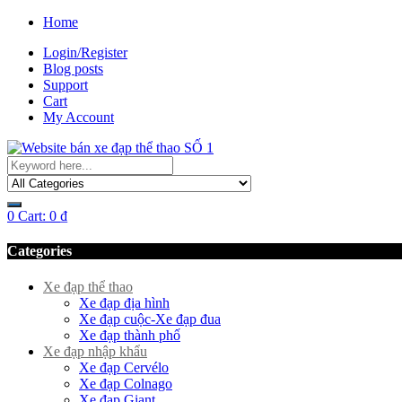
Home
Login/Register
Blog posts
Support
Cart
My Account
0
Cart:
0
₫
Categories
Xe đạp thể thao
Xe đạp địa hình
Xe đạp cuộc-Xe đạp đua
Xe đạp thành phố
Xe đạp nhập khẩu
Xe đạp Cervélo
Xe đạp Colnago
Xe đạp Giant