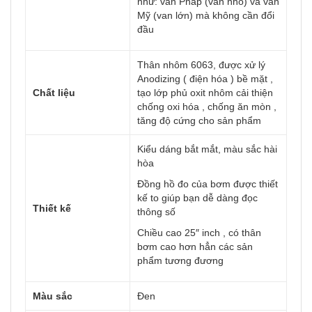
như: van Pháp (van nhỏ) và van
Mỹ (van lớn) mà không cần đổi
đầu
Thân nhôm 6063, được xử lý
Anodizing ( điện hóa ) bề mặt ,
Chất liệu
tạo lớp phủ oxit nhôm cải thiện
chống oxi hóa , chống ăn mòn ,
tăng độ cứng cho sản phẩm
Kiểu dáng bắt mắt, màu sắc hài
hòa
Đồng hồ đo của bơm được thiết
kế to giúp bạn dễ dàng đọc
Thiết kế
thông số
Chiều cao 25″ inch , có thân
bơm cao hơn hẳn các sản
phẩm tương đương
Màu sắc
Đen