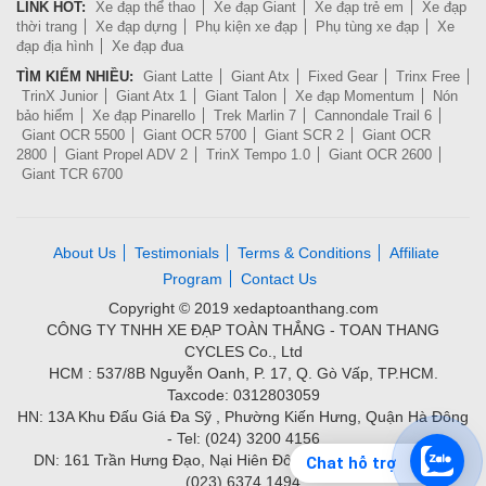
LINK HOT:
Xe đạp thể thao
Xe đạp Giant
Xe đạp trẻ em
Xe đạp
thời trang
Xe đạp dựng
Phụ kiện xe đạp
Phụ tùng xe đạp
Xe
đạp địa hình
Xe đạp đua
TÌM KIẾM NHIỀU:
Giant Latte
Giant Atx
Fixed Gear
Trinx Free
TrinX Junior
Giant Atx 1
Giant Talon
Xe đạp Momentum
Nón
bảo hiểm
Xe đạp Pinarello
Trek Marlin 7
Cannondale Trail 6
Giant OCR 5500
Giant OCR 5700
Giant SCR 2
Giant OCR
2800
Giant Propel ADV 2
TrinX Tempo 1.0
Giant OCR 2600
Giant TCR 6700
About Us
Testimonials
Terms & Conditions
Affiliate
Program
Contact Us
Copyright © 2019 xedaptoanthang.com
CÔNG TY TNHH XE ĐẠP TOÀN THẮNG - TOAN THANG
CYCLES Co., Ltd
HCM : 537/8B Nguyễn Oanh, P. 17, Q. Gò Vấp, TP.HCM.
Taxcode: 0312803059
HN: 13A Khu Đấu Giá Đa Sỹ , Phường Kiến Hưng, Quận Hà Đông
- Tel: (024) 3200 4156
DN: 161 Trần Hưng Đạo, Nại Hiên Đông, Quận Sơn Trà - Tel:
Chat hỗ trợ
(023) 6374.1494