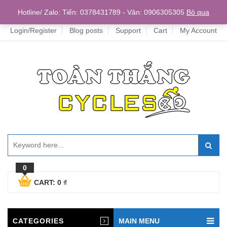
Home
Hotline/ Zalo: Tiến: 0378431789 - Vân: 0906305305
Bỏ qua
Login/Register
Blog posts
Support
Cart
My Account
0
CART:
0
₫
CATEGORIES
MAIN MENU