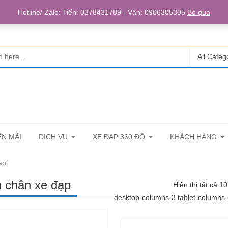
Login/R
Hotline/ Zalo: Tiến: 0378431789 - Vân: 0906305305
Bỏ qua
All Categ
N MÃI
DỊCH VỤ
XE ĐẠP 360 ĐỘ
KHÁCH HÀNG
ạp”
 chân xe đạp
Hiển thị tất cả 1
desktop-columns-3 tablet-columns