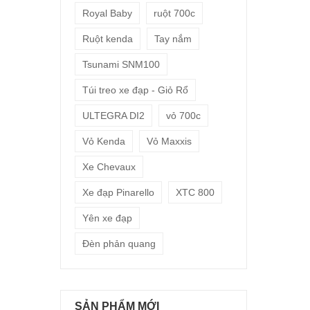
Royal Baby
ruột 700c
Ruột kenda
Tay nắm
Tsunami SNM100
Túi treo xe đạp - Giỏ Rổ
ULTEGRA DI2
vỏ 700c
Vỏ Kenda
Vỏ Maxxis
Xe Chevaux
Xe đạp Pinarello
XTC 800
Yên xe đạp
Đèn phản quang
SẢN PHẨM MỚI