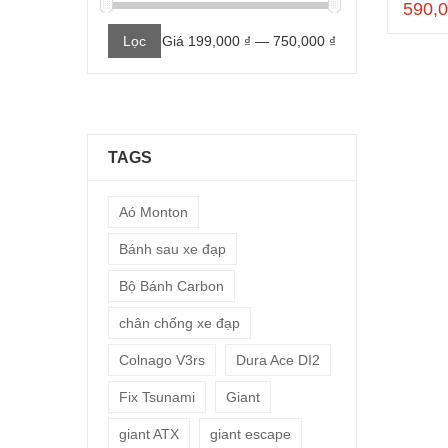
590,
Giá
Giá
Lọc
Giá
199,000 ₫
—
750,000 ₫
thấp
cao
nhất
nhất
TAGS
Aó Monton
Bánh sau xe đạp
Bộ Bánh Carbon
chân chống xe đạp
Colnago V3rs
Dura Ace DI2
Fix Tsunami
Giant
giant ATX
giant escape