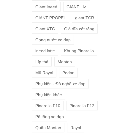
Giant Ineed
GIANT Liv
GIANT PROPEL
giant TCR
Giant XTC
Giò đĩa cốt rỗng
Gọng nước xe đạp
ineed latte
Khung Pinarello
Líp thả
Monton
Mũ Royal
Pedan
Phụ kiện - Đồ nghề xe đạp
Phụ kiện khác
Pinarello F10
Pinarello F12
Pô tăng xe đạp
Quần Monton
Royal