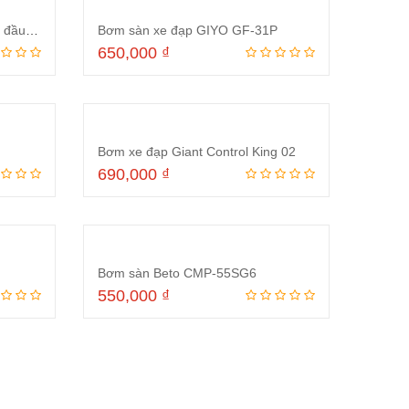
Bơm sàn xe đạp Giyo GF2430 đầu bơm thông minh
Bơm sàn xe đạp GIYO GF-31P
650,000
₫
ng
Thêm vào giỏ hàng
Bơm xe đạp Giant Control King 02
690,000
₫
ng
Thêm vào giỏ hàng
Bơm sàn Beto CMP-55SG6
550,000
₫
ng
Thêm vào giỏ hàng