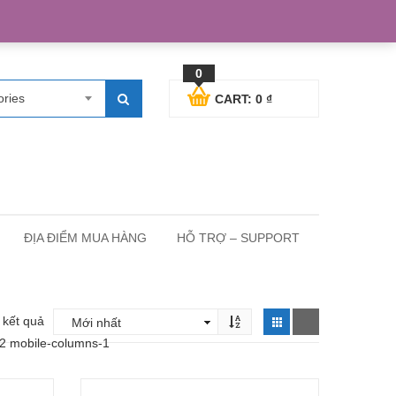
egister
Blog posts
Support
Cart
My Account
0
ories
CART:
0
₫
ĐỊA ĐIỂM MUA HÀNG
HỖ TRỢ – SUPPORT
0 kết quả
-2 mobile-columns-1