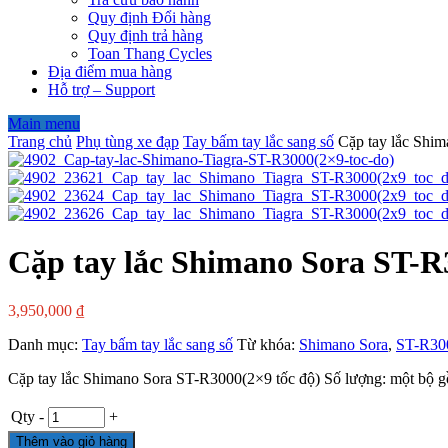
Quy định Đổi hàng
Quy định trả hàng
Toan Thang Cycles
Địa điểm mua hàng
Hỗ trợ – Support
Main menu
Trang chủ
Phụ tùng xe đạp
Tay bấm tay lắc sang số
Cặp tay lắc Shi
Cặp tay lắc Shimano Sora ST-R
3,950,000
₫
Danh mục:
Tay bấm tay lắc sang số
Từ khóa:
Shimano Sora
,
ST-R30
Cặp tay lắc Shimano Sora ST-R3000(2×9 tốc độ) Số lượng: một bộ gồm 
Qty
-
+
Thêm vào giỏ hàng