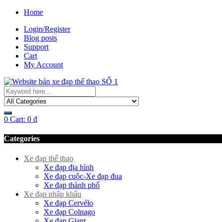
Home
Login/Register
Blog posts
Support
Cart
My Account
0
Cart:
0
₫
Categories
Xe đạp thể thao
Xe đạp địa hình
Xe đạp cuộc-Xe đạp đua
Xe đạp thành phố
Xe đạp nhập khẩu
Xe đạp Cervélo
Xe đạp Colnago
Xe đạp Giant