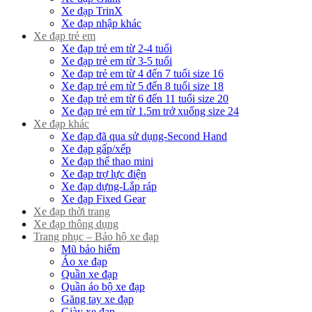
Xe đạp TrinX
Xe đạp nhập khác
Xe đạp trẻ em
Xe đạp trẻ em từ 2-4 tuổi
Xe đạp trẻ em từ 3-5 tuổi
Xe đạp trẻ em từ 4 đến 7 tuổi size 16
Xe đạp trẻ em từ 5 đến 8 tuổi size 18
Xe đạp trẻ em từ 6 đến 11 tuổi size 20
Xe đạp trẻ em từ 1.5m trở xuống size 24
Xe đạp khác
Xe đạp đã qua sử dụng-Second Hand
Xe đạp gấp/xếp
Xe đạp thể thao mini
Xe đạp trợ lực điện
Xe đạp dựng-Lắp ráp
Xe đạp Fixed Gear
Xe đạp thời trang
Xe đạp thông dụng
Trang phục – Bảo hộ xe đạp
Mũ bảo hiểm
Áo xe đạp
Quần xe đạp
Quần áo bộ xe đạp
Găng tay xe đạp
Giày xe đạp