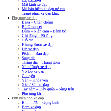
Mắt kinh xe đạp
Mũ bảo hiểm xe đạp trẻ em
Trang phục xe đạp khác
Phụ tùng xe đạp
Baga – Chân chống
Bộ Groupset
Đùm – Niền căm – Bánh bộ
Ghi đông – Pô tăng
Giò dĩa
Khung Sườn xe đạp
Líp xe đạp
Pêdan – Bàn đạp
Sang đĩa
Thắng đĩa – Thắng gôm
Xăm/ Ruột xe đạp
Vỏ lốp xe đạp
Cọc yên
Yên – Khóa yên
Xích/ Sên xe đạp
Tay nắm – Dây quấn – Sừng trâu
Phụ tùng khác
Phụ kiện cho xe đạp
Bình nước – Gọng bình
Bơm xe đạp