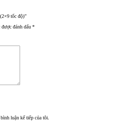
(2×9 tốc độ)”
c được đánh dấu
*
bình luận kế tiếp của tôi.