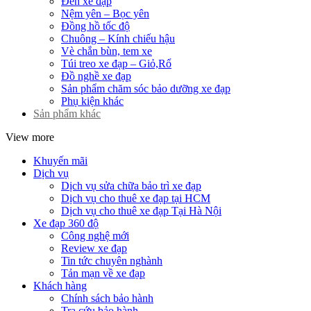
Đèn xe đạp
Nệm yên – Bọc yên
Đồng hồ tốc độ
Chuông – Kính chiếu hậu
Vè chắn bùn, tem xe
Túi treo xe đạp – Giỏ,Rổ
Đồ nghề xe đạp
Sản phẩm chăm sóc bảo dưỡng xe đạp
Phụ kiện khác
Sản phẩm khác
View more
Khuyến mãi
Dịch vụ
Dịch vụ sửa chữa bảo trì xe đạp
Dịch vụ cho thuê xe đạp tại HCM
Dịch vụ cho thuê xe đạp Tại Hà Nội
Xe đạp 360 độ
Công nghệ mới
Review xe đạp
Tin tức chuyên nghành
Tản mạn về xe đạp
Khách hàng
Chính sách bảo hành
Tra cứu bảo hành