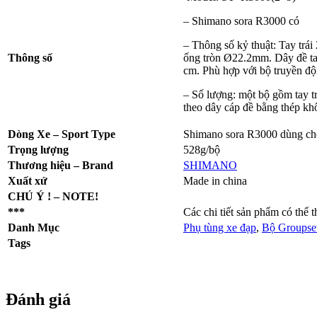
– Shimano sora R3000 có
– Thông số kỷ thuật: Tay trái
Thông số
ống tròn Ø22.2mm. Dây đề t
cm. Phù hợp với bộ truyền đ
– Số lượng: một bộ gồm tay tr
theo dây cáp đề bằng thép khô
Dòng Xe – Sport Type
Shimano sora R3000 dùng c
Trọng lượng
528g/bộ
Thương hiệu – Brand
SHIMANO
Xuất xứ
Made in china
CHÚ Ý ! – NOTE!
***
Các chi tiết sản phẩm có thể 
Danh Mục
Phụ tùng xe đạp
,
Bộ Groupset
Tags
Đánh giá