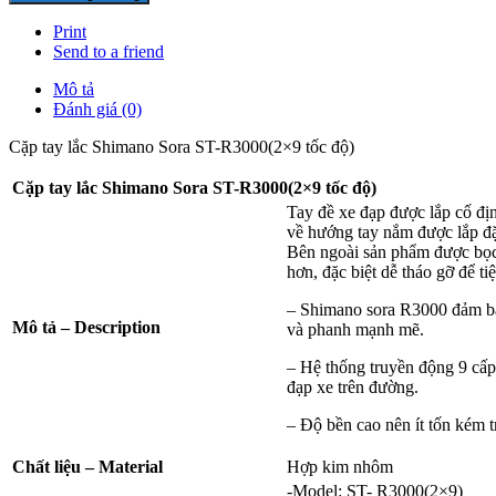
Print
Send to a friend
Mô tả
Đánh giá (0)
Cặp tay lắc Shimano Sora ST-R3000(2×9 tốc độ)
Cặp tay lắc Shimano Sora ST-R3000(2×9 tốc độ)
Tay đề xe đạp được lắp cố địn
về hướng tay nắm được lắp đặt
Bên ngoài sản phẩm được bọc 
hơn, đặc biệt dễ tháo gỡ để ti
– Shimano sora R3000 đảm bả
Mô tả – Description
và phanh mạnh mẽ.
– Hệ thống truyền động 9 cấp
đạp xe trên đường.
– Độ bền cao nên ít tốn kém 
Chất liệu –
Material
Hợp kim nhôm
-Model: ST- R3000(2×9)