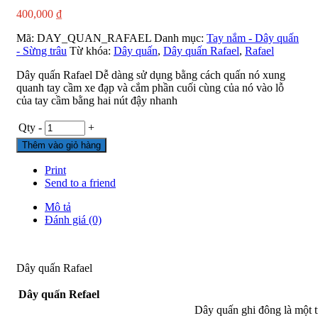
400,000
₫
Mã:
DAY_QUAN_RAFAEL
Danh mục:
Tay nắm - Dây quấn
- Sừng trâu
Từ khóa:
Dây quấn
,
Dây quấn Rafael
,
Rafael
Dây quấn Rafael Dễ dàng sử dụng bằng cách quấn nó xung
quanh tay cầm xe đạp và cắm phần cuối cùng của nó vào lỗ
của tay cầm bằng hai nút đậy nhanh
Qty
-
+
Thêm vào giỏ hàng
Print
Send to a friend
Mô tả
Đánh giá (0)
Dây quấn Rafael
Dây quấn Refael
Dây quấn ghi đông là một 