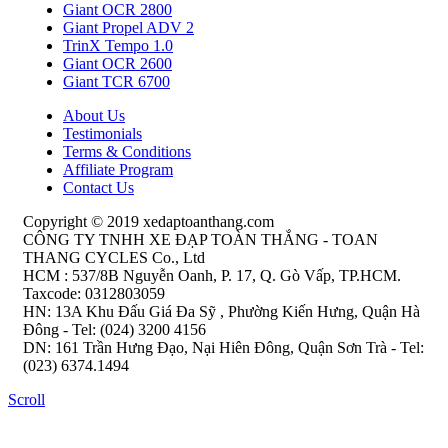
Giant OCR 2800
Giant Propel ADV 2
TrinX Tempo 1.0
Giant OCR 2600
Giant TCR 6700
About Us
Testimonials
Terms & Conditions
Affiliate Program
Contact Us
Copyright © 2019 xedaptoanthang.com
CÔNG TY TNHH XE ĐẠP TOÀN THẮNG - TOAN
THANG CYCLES Co., Ltd
HCM : 537/8B Nguyễn Oanh, P. 17, Q. Gò Vấp, TP.HCM.
Taxcode: 0312803059
HN: 13A Khu Đấu Giá Đa Sỹ , Phường Kiến Hưng, Quận Hà
Đông - Tel: (024) 3200 4156
DN: 161 Trần Hưng Đạo, Nại Hiên Đông, Quận Sơn Trà - Tel:
(023) 6374.1494
Scroll