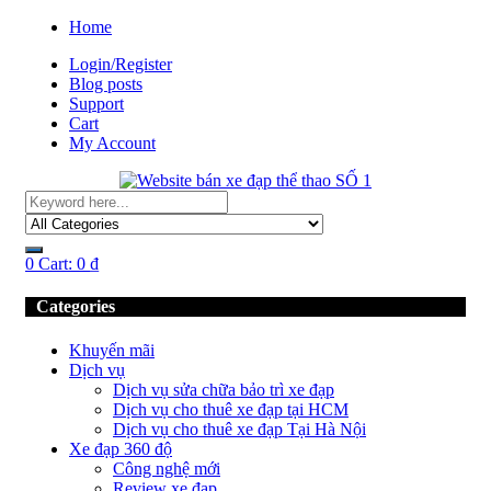
Home
Login/Register
Blog posts
Support
Cart
My Account
0
Cart:
0
₫
Categories
Khuyến mãi
Dịch vụ
Dịch vụ sửa chữa bảo trì xe đạp
Dịch vụ cho thuê xe đạp tại HCM
Dịch vụ cho thuê xe đạp Tại Hà Nội
Xe đạp 360 độ
Công nghệ mới
Review xe đạp