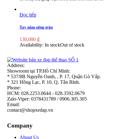
Đọc tiếp
Tay nắm sừng trâu
130,000
₫
Availability:
In stock
Out of stock
Address:
Showroom tại TP.Hồ Chí Minh:
* 537/8B Nguyễn Oanh, , P. 17, Quận Gò Vấp.
* 321 Hồng Lạc, P. 10, Q. Tân Bình.
Phone:
HCM: 028.2253.0644 - 028.3592.0679
Zalo-Viper: 0378431789 / 0906.305.305
Email:
contact@shopxedap.vn
Company
About Us