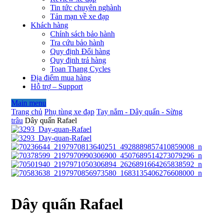
Tin tức chuyên nghành
Tản mạn về xe đạp
Khách hàng
Chính sách bảo hành
Tra cứu bảo hành
Quy định Đổi hàng
Quy định trả hàng
Toan Thang Cycles
Địa điểm mua hàng
Hỗ trợ – Support
Main menu
Trang chủ
Phụ tùng xe đạp
Tay nắm - Dây quấn - Sừng
trâu
Dây quấn Rafael
Dây quấn Rafael