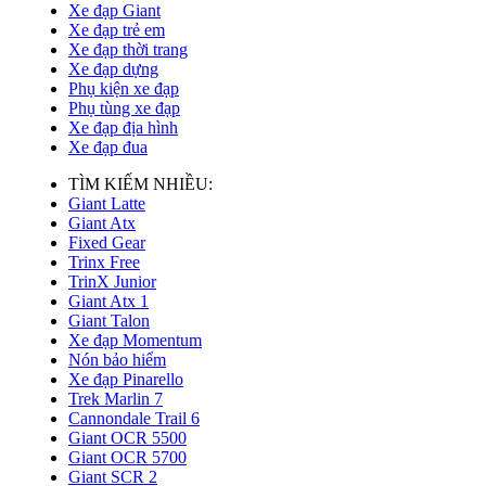
Xe đạp Giant
Xe đạp trẻ em
Xe đạp thời trang
Xe đạp dựng
Phụ kiện xe đạp
Phụ tùng xe đạp
Xe đạp địa hình
Xe đạp đua
TÌM KIẾM NHIỀU:
Giant Latte
Giant Atx
Fixed Gear
Trinx Free
TrinX Junior
Giant Atx 1
Giant Talon
Xe đạp Momentum
Nón bảo hiểm
Xe đạp Pinarello
Trek Marlin 7
Cannondale Trail 6
Giant OCR 5500
Giant OCR 5700
Giant SCR 2