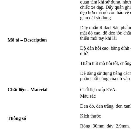
quan tâm khi sử dụng, như
chiếc xe đạp. Dây quấn ghi
đẹp hơn mà nó còn bảo vệ 
gian dài sử dụng.
Dây quấn Rafael Sản phẩm s
mật độ cao, độ dẻo tốt; ch
thiểu mỏi tay khi lái
Mô tả – Description
Độ đàn hồi cao, băng dính đ
dưới
Thấm hút mồ hôi tốt, chống
Dễ dàng sử dụng bằng cách
phần cuối cùng của nó vào 
Chất liệu –
Material
Chất liệu xốp EVA
Màu sắc
Đen đỏ, đen trắng, đen xan
Kích thước
Thông số
Rộng: 30mm, dày: 2,9mm.