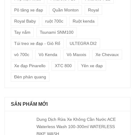
Pô tăng xe đạp
Quần Monton
Royal
Royal Baby
ruột 700c
Ruột kenda
Tay nắm
Tsunami SNM100
Túi treo xe đạp - Giỏ Rổ
ULTEGRA DI2
vỏ 700c
Vỏ Kenda
Vỏ Maxxis
Xe Chevaux
Xe đạp Pinarello
XTC 800
Yên xe đạp
Đèn phản quang
SẢN PHẨM MỚI
Dung Dịch Rửa Xe Không Cần Nước ACE
Waterless Wash 100-300ml WATERLESS
BIKE WASH