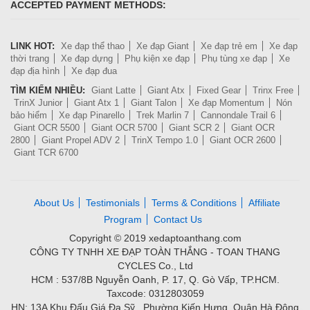
ACCEPTED PAYMENT METHODS:
LINK HOT:
Xe đạp thể thao
Xe đạp Giant
Xe đạp trẻ em
Xe đạp
thời trang
Xe đạp dựng
Phụ kiện xe đạp
Phụ tùng xe đạp
Xe
đạp địa hình
Xe đạp đua
TÌM KIẾM NHIỀU:
Giant Latte
Giant Atx
Fixed Gear
Trinx Free
TrinX Junior
Giant Atx 1
Giant Talon
Xe đạp Momentum
Nón
bảo hiểm
Xe đạp Pinarello
Trek Marlin 7
Cannondale Trail 6
Giant OCR 5500
Giant OCR 5700
Giant SCR 2
Giant OCR
2800
Giant Propel ADV 2
TrinX Tempo 1.0
Giant OCR 2600
Giant TCR 6700
About Us
Testimonials
Terms & Conditions
Affiliate
Program
Contact Us
Copyright © 2019 xedaptoanthang.com
CÔNG TY TNHH XE ĐẠP TOÀN THẮNG - TOAN THANG
CYCLES Co., Ltd
HCM : 537/8B Nguyễn Oanh, P. 17, Q. Gò Vấp, TP.HCM.
Taxcode: 0312803059
HN: 13A Khu Đấu Giá Đa Sỹ , Phường Kiến Hưng, Quận Hà Đông