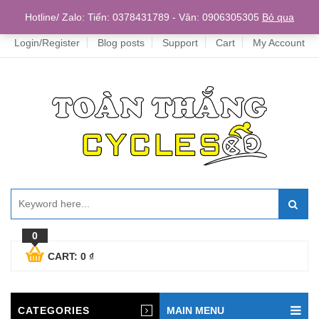
Home
Hotline/ Zalo: Tiến: 0378431789 - Vân: 0906305305
Bỏ qua
Login/Register
Blog posts
Support
Cart
My Account
0
CART:
0
₫
CATEGORIES
MAIN MENU