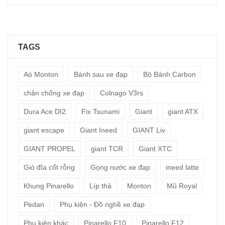
TAGS
Aó Monton
Bánh sau xe đạp
Bộ Bánh Carbon
chân chống xe đạp
Colnago V3rs
Dura Ace DI2
Fix Tsunami
Giant
giant ATX
giant escape
Giant Ineed
GIANT Liv
GIANT PROPEL
giant TCR
Giant XTC
Giò đĩa cốt rỗng
Gọng nước xe đạp
ineed latte
Khung Pinarello
Líp thả
Monton
Mũ Royal
Pedan
Phụ kiện - Đồ nghề xe đạp
Phụ kiện khác
Pinarello F10
Pinarello F12