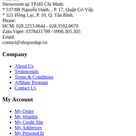
Showroom tại TP.Hồ Chí Minh:
* 537/8B Nguyễn Oanh, , P. 17, Quận Gò Vấp.
* 321 Hồng Lạc, P. 10, Q. Tân Bình.
Phone:
HCM: 028.2253.0644 - 028.3592.0679
Zalo-Viper: 0378431789 / 0906.305.305
Email:
contact@shopxedap.vn
Company
About Us
Testimonials
Terms & Conditions
Affiliate Program
Contact Us
My Account
My Order
My Wishlist
My Credit Slip
My Addresses
My Personal In