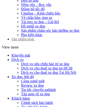
Đèn xe đạp
Nệm yên – Bọc yên
Đồng hồ tốc độ
Chuông – Kính chiếu hậu
Vè chắn bùn, tem xe
Túi treo xe đạp – Giỏ,Rổ
Đồ nghề xe đạp
Sản phẩm chăm sóc bảo dưỡng xe đạp
Phụ kiện khác
Sản phẩm khác
View more
Khuyến mãi
Dịch vụ
Dịch vụ sửa chữa bảo trì xe đạp
Dịch vụ cho thuê xe đạp tại HCM
Dịch vụ cho thuê xe đạp Tại Hà Nội
Xe đạp 360 độ
Công nghệ mới
Review xe đạp
Tin tức chuyên nghành
Tản mạn về xe đạp
Khách hàng
Chính sách bảo hành
Tra cứu bảo hành