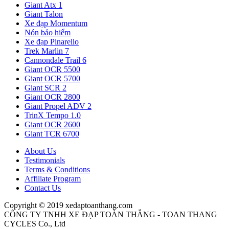
Giant Atx 1
Giant Talon
Xe đạp Momentum
Nón bảo hiểm
Xe đạp Pinarello
Trek Marlin 7
Cannondale Trail 6
Giant OCR 5500
Giant OCR 5700
Giant SCR 2
Giant OCR 2800
Giant Propel ADV 2
TrinX Tempo 1.0
Giant OCR 2600
Giant TCR 6700
About Us
Testimonials
Terms & Conditions
Affiliate Program
Contact Us
Copyright © 2019 xedaptoanthang.com
CÔNG TY TNHH XE ĐẠP TOÀN THẮNG - TOAN THANG
CYCLES Co., Ltd