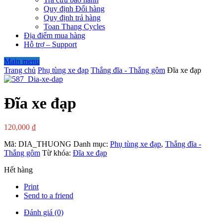
Quy định Đổi hàng
Quy định trả hàng
Toan Thang Cycles
Địa điểm mua hàng
Hỗ trợ – Support
Main menu
Trang chủ
Phụ tùng xe đạp
Thắng đĩa - Thắng gôm
Đĩa xe đạp
Đĩa xe đạp
120,000
₫
Mã:
DIA_THUONG
Danh mục:
Phụ tùng xe đạp
,
Thắng đĩa -
Thắng gôm
Từ khóa:
Đĩa xe đạp
Hết hàng
Print
Send to a friend
Đánh giá (0)