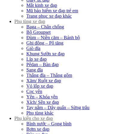
Mắt kinh xe đạp
Mũ bảo hiểm xe đạp trẻ em
Trang phục xe đạp khác
Phụ tùng xe đạp
Baga – Chân chống
Bộ Groupset
Đùm – Niền căm – Bánh bộ
Ghi đông – Pô tăng
Giò dĩa
Khung Sườn xe đạp
Líp xe đạp
Pêdan – Bàn đạp
Sang đĩa
Thắng đĩa – Thắng gôm
Xăm/ Ruột xe đạp
Vỏ lốp xe đạp
Cọc yên
Yên – Khóa yên
Xích/ Sên xe đạp
Tay nắm – Dây quấn – Sừng trâu
Phụ tùng khác
Phụ kiện cho xe đạp
Bình nước – Gọng bình
Bơm xe đạp