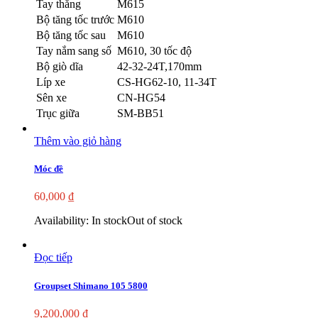
Tay thắng
M615
Bộ tăng tốc trước
M610
Bộ tăng tốc sau
M610
Tay nắm sang số
M610, 30 tốc độ
Bộ giò dĩa
42-32-24T,170mm
Líp xe
CS-HG62-10, 11-34T
Sên xe
CN-HG54
Trục giữa
SM-BB51
Thêm vào giỏ hàng
Móc đề
60,000
₫
Availability:
In stock
Out of stock
Đọc tiếp
Groupset Shimano 105 5800
9,200,000
₫