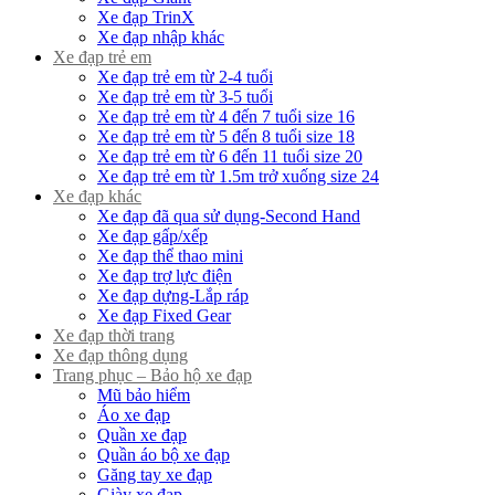
Xe đạp TrinX
Xe đạp nhập khác
Xe đạp trẻ em
Xe đạp trẻ em từ 2-4 tuổi
Xe đạp trẻ em từ 3-5 tuổi
Xe đạp trẻ em từ 4 đến 7 tuổi size 16
Xe đạp trẻ em từ 5 đến 8 tuổi size 18
Xe đạp trẻ em từ 6 đến 11 tuổi size 20
Xe đạp trẻ em từ 1.5m trở xuống size 24
Xe đạp khác
Xe đạp đã qua sử dụng-Second Hand
Xe đạp gấp/xếp
Xe đạp thể thao mini
Xe đạp trợ lực điện
Xe đạp dựng-Lắp ráp
Xe đạp Fixed Gear
Xe đạp thời trang
Xe đạp thông dụng
Trang phục – Bảo hộ xe đạp
Mũ bảo hiểm
Áo xe đạp
Quần xe đạp
Quần áo bộ xe đạp
Găng tay xe đạp
Giày xe đạp