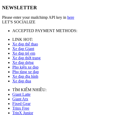
NEWSLETTER
Please enter your mailchimp API key in
here
LET'S SOCIALIZE
ACCEPTED PAYMENT METHODS:
LINK HOT:
Xe đạp thể thao
Xe đạp Giant
Xe đạp trẻ em
Xe đạp thời trang
Xe đạp dựng
Phụ kiện xe đạp
Phụ tùng xe đạp
Xe đạp địa hình
Xe đạp đua
TÌM KIẾM NHIỀU:
Giant Latte
Giant Atx
Fixed Gear
Trinx Free
TrinX Junior