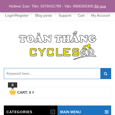
Home
Hotline/ Zalo: Tiến: 0378431789 - Vân: 0906305305
Bỏ qua
Login/Register
Blog posts
Support
Cart
My Account
0
CART:
0
₫
CATEGORIES
MAIN MENU