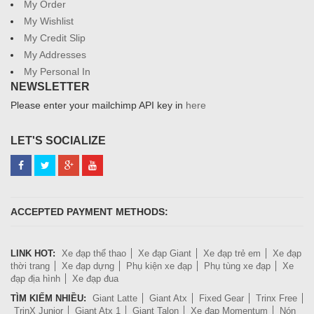
My Order
My Wishlist
My Credit Slip
My Addresses
My Personal In
NEWSLETTER
Please enter your mailchimp API key in
here
LET'S SOCIALIZE
ACCEPTED PAYMENT METHODS:
LINK HOT:
Xe đạp thể thao
Xe đạp Giant
Xe đạp trẻ em
Xe đạp
thời trang
Xe đạp dựng
Phụ kiện xe đạp
Phụ tùng xe đạp
Xe
đạp địa hình
Xe đạp đua
TÌM KIẾM NHIỀU:
Giant Latte
Giant Atx
Fixed Gear
Trinx Free
TrinX Junior
Giant Atx 1
Giant Talon
Xe đạp Momentum
Nón