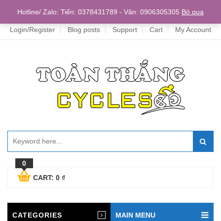
Home
Hotline/ Zalo: Tiến: 0378431789 - Vân: 0906305305
Bỏ qua
Login/Register
Blog posts
Support
Cart
My Account
0
CART:
0
₫
CATEGORIES
MAIN MENU