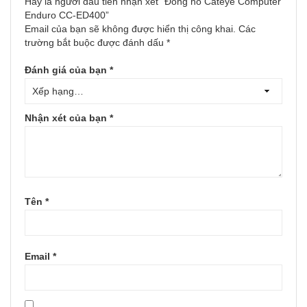
Hãy là người đầu tiên nhận xét “Đồng hồ Cateye Computer
Enduro CC-ED400”
Email của bạn sẽ không được hiển thị công khai.
Các
trường bắt buộc được đánh dấu
*
Đánh giá của bạn
*
Nhận xét của bạn
*
Tên
*
Email
*