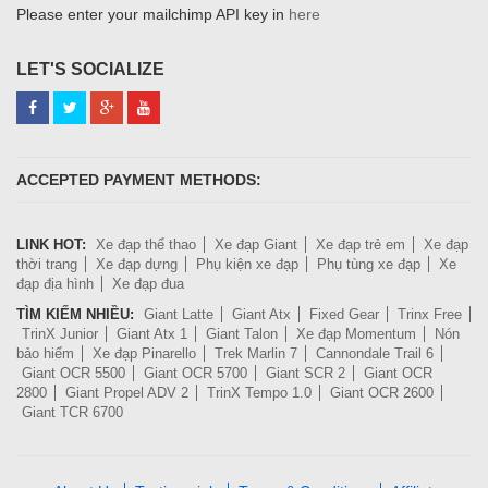
Please enter your mailchimp API key in
here
LET'S SOCIALIZE
ACCEPTED PAYMENT METHODS:
LINK HOT:
Xe đạp thể thao
Xe đạp Giant
Xe đạp trẻ em
Xe đạp
thời trang
Xe đạp dựng
Phụ kiện xe đạp
Phụ tùng xe đạp
Xe
đạp địa hình
Xe đạp đua
TÌM KIẾM NHIỀU:
Giant Latte
Giant Atx
Fixed Gear
Trinx Free
TrinX Junior
Giant Atx 1
Giant Talon
Xe đạp Momentum
Nón
bảo hiểm
Xe đạp Pinarello
Trek Marlin 7
Cannondale Trail 6
Giant OCR 5500
Giant OCR 5700
Giant SCR 2
Giant OCR
2800
Giant Propel ADV 2
TrinX Tempo 1.0
Giant OCR 2600
Giant TCR 6700