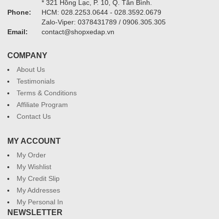
* 321 Hồng Lạc, P. 10, Q. Tân Bình.
Phone:
HCM: 028.2253.0644 - 028.3592.0679
Zalo-Viper: 0378431789 / 0906.305.305
Email:
contact@shopxedap.vn
COMPANY
About Us
Testimonials
Terms & Conditions
Affiliate Program
Contact Us
MY ACCOUNT
My Order
My Wishlist
My Credit Slip
My Addresses
My Personal In
NEWSLETTER