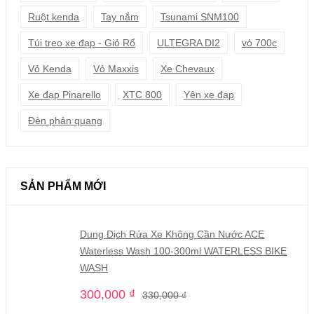
Ruột kenda
Tay nắm
Tsunami SNM100
Túi treo xe đạp - Giỏ Rổ
ULTEGRA DI2
vỏ 700c
Vỏ Kenda
Vỏ Maxxis
Xe Chevaux
Xe đạp Pinarello
XTC 800
Yên xe đạp
Đèn phản quang
SẢN PHẨM MỚI
Dung Dịch Rửa Xe Không Cần Nước ACE
Waterless Wash 100-300ml WATERLESS BIKE
WASH
300,000
₫
330,000
₫