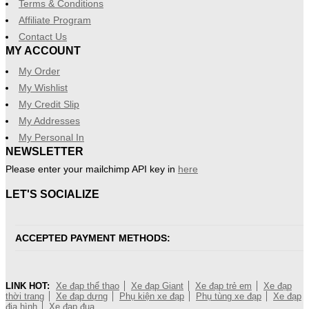
Terms & Conditions
Affiliate Program
Contact Us
MY ACCOUNT
My Order
My Wishlist
My Credit Slip
My Addresses
My Personal In
NEWSLETTER
Please enter your mailchimp API key in
here
LET'S SOCIALIZE
ACCEPTED PAYMENT METHODS:
LINK HOT:
Xe đạp thể thao
Xe đạp Giant
Xe đạp trẻ em
Xe đạp
thời trang
Xe đạp dựng
Phụ kiện xe đạp
Phụ tùng xe đạp
Xe đạp
địa hình
Xe đạp đua