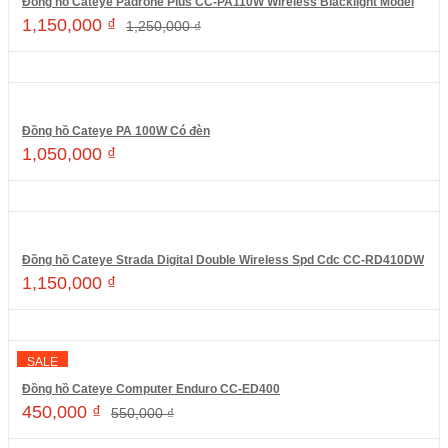
Đồng hồ Cateye Padrone Plus CC-PA110W Wireless Blacklight Model
1,150,000
₫
1,250,000
₫
Thêm vào giỏ hàng
Đồng hồ Cateye PA 100W Có đèn
1,050,000
₫
Thêm vào giỏ hàng
Đồng hồ Cateye Strada Digital Double Wireless Spd Cdc CC-RD410DW
1,150,000
₫
Thêm vào giỏ hàng
SALE
Đồng hồ Cateye Computer Enduro CC-ED400
450,000
₫
550,000
₫
Thêm vào giỏ hàng