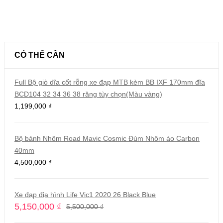
CÓ THỂ CẦN
Full Bộ giò dĩa cốt rỗng xe đạp MTB kèm BB IXF 170mm đĩa
BCD104 32 34 36 38 răng tùy chọn(Màu vàng)
1,199,000
₫
Bộ bánh Nhôm Road Mavic Cosmic Đùm Nhôm áo Carbon
40mm
4,500,000
₫
Xe đạp địa hình Life Vic1 2020 26 Black Blue
5,150,000
₫
5,500,000
₫