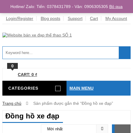
Hotline/ Zalo: Tiến: 0378431789 - Vân: 0906305305
Bỏ qua
Home
Login/Register
Blog posts
Support
Cart
My Account
0
CART:
0
₫
CATEGORIES
MAIN MENU
Trang chủ
Sản phẩm được gắn thẻ “Đồng hồ xe đạp”
Đồng hồ xe đạp