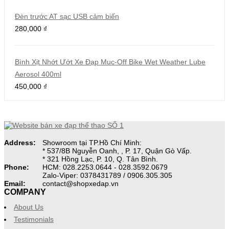
Đèn trước AT sạc USB cảm biến
280,000
₫
Bình Xịt Nhớt Ướt Xe Đạp Muc-Off Bike Wet Weather Lube
Aerosol 400ml
450,000
₫
Address:
Showroom tại TP.Hồ Chí Minh:
* 537/8B Nguyễn Oanh, , P. 17, Quận Gò Vấp.
* 321 Hồng Lạc, P. 10, Q. Tân Bình.
Phone:
HCM: 028.2253.0644 - 028.3592.0679
Zalo-Viper: 0378431789 / 0906.305.305
Email:
contact@shopxedap.vn
COMPANY
About Us
Testimonials