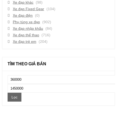
Xe đạp khác
(98)
Xe đạp Fixed Gear
(104)
Xe đạp điện
(0)
Phụ tùng xe đạp
(902)
Xe đạp nhập khẩu
(84)
Xe đạp thể thao
(716)
Xe đạp trẻ em
(204)
TÌM THEO GIÁ BÁN
Giá
thấp
Giá
nhất
cao
Lọc
nhất