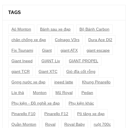
TAGS
Aó Monton
Bánh sau xe đạp
Bộ Bánh Carbon
chân chống xe đạp
Colnago V3rs
Dura Ace DI2
Fix Tsunami
Giant
giant ATX
giant escape
Giant Ineed
GIANT Liv
GIANT PROPEL
giant TCR
Giant XTC
Giò đĩa cốt rỗng
Gọng nước xe đạp
ineed latte
Khung Pinarello
Líp thả
Monton
Mũ Royal
Pedan
Phụ kiện - Đồ nghề xe đạp
Phụ kiện khác
Pinarello F10
Pinarello F12
Pô tăng xe đạp
Quần Monton
Royal
Royal Baby
ruột 700c