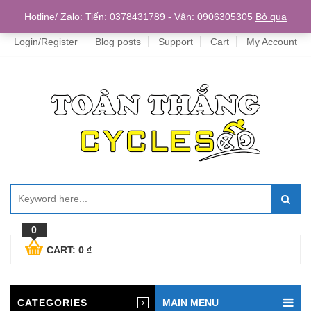
Home
Hotline/ Zalo: Tiến: 0378431789 - Vân: 0906305305
Bỏ qua
Login/Register
Blog posts
Support
Cart
My Account
0
CART:
0
₫
CATEGORIES
MAIN MENU