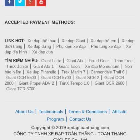
ACCEPTED PAYMENT METHODS:
LINK HOT:
Xe đạp thể thao
Xe đạp Giant
Xe đạp trẻ em
Xe đạp
thời trang
Xe đạp dựng
Phụ kiện xe đạp
Phụ tùng xe đạp
Xe
đạp địa hình
Xe đạp đua
TÌM KIẾM NHIỀU:
Giant Latte
Giant Atx
Fixed Gear
Trinx Free
TrinX Junior
Giant Atx 1
Giant Talon
Xe đạp Momentum
Nón
bảo hiểm
Xe đạp Pinarello
Trek Marlin 7
Cannondale Trail 6
Giant OCR 5500
Giant OCR 5700
Giant SCR 2
Giant OCR
2800
Giant Propel ADV 2
TrinX Tempo 1.0
Giant OCR 2600
Giant TCR 6700
About Us
Testimonials
Terms & Conditions
Affiliate
Program
Contact Us
Copyright © 2019 xedaptoanthang.com
CÔNG TY TNHH XE ĐẠP TOÀN THẮNG - TOAN THANG