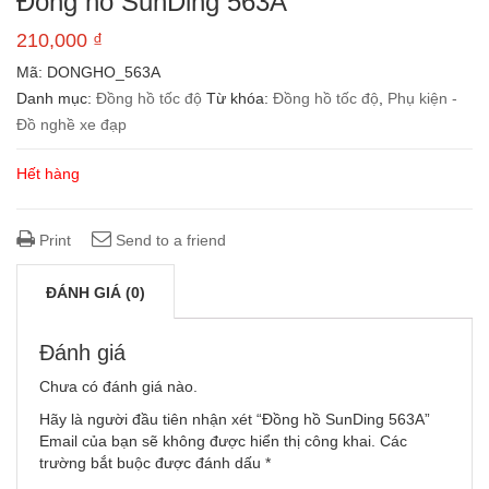
Đồng hồ SunDing 563A
210,000
₫
Mã:
DONGHO_563A
Danh mục:
Đồng hồ tốc độ
Từ khóa:
Đồng hồ tốc độ
,
Phụ kiện -
Đồ nghề xe đạp
Hết hàng
Print
Send to a friend
ĐÁNH GIÁ (0)
Đánh giá
Chưa có đánh giá nào.
Hãy là người đầu tiên nhận xét “Đồng hồ SunDing 563A”
Email của bạn sẽ không được hiển thị công khai.
Các
trường bắt buộc được đánh dấu
*