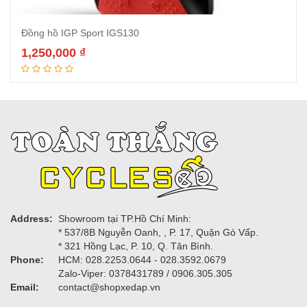
Đồng hồ IGP Sport IGS130
1,250,000
₫
Thêm vào giỏ hàng
Address:
Showroom tại TP.Hồ Chí Minh:
* 537/8B Nguyễn Oanh, , P. 17, Quận Gò Vấp.
* 321 Hồng Lạc, P. 10, Q. Tân Bình.
Phone:
HCM: 028.2253.0644 - 028.3592.0679
Zalo-Viper: 0378431789 / 0906.305.305
Email:
contact@shopxedap.vn