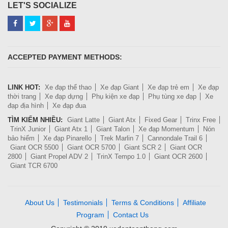
LET'S SOCIALIZE
ACCEPTED PAYMENT METHODS:
LINK HOT:
Xe đạp thể thao
Xe đạp Giant
Xe đạp trẻ em
Xe đạp
thời trang
Xe đạp dựng
Phụ kiện xe đạp
Phụ tùng xe đạp
Xe
đạp địa hình
Xe đạp đua
TÌM KIẾM NHIỀU:
Giant Latte
Giant Atx
Fixed Gear
Trinx Free
TrinX Junior
Giant Atx 1
Giant Talon
Xe đạp Momentum
Nón
bảo hiểm
Xe đạp Pinarello
Trek Marlin 7
Cannondale Trail 6
Giant OCR 5500
Giant OCR 5700
Giant SCR 2
Giant OCR
2800
Giant Propel ADV 2
TrinX Tempo 1.0
Giant OCR 2600
Giant TCR 6700
About Us
Testimonials
Terms & Conditions
Affiliate
Program
Contact Us