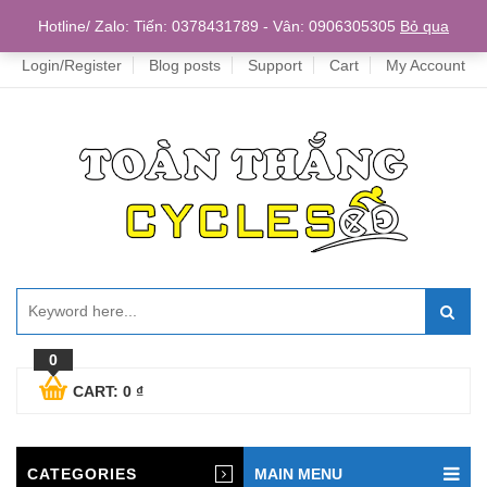
Home
Hotline/ Zalo: Tiến: 0378431789 - Vân: 0906305305
Bỏ qua
Login/Register
Blog posts
Support
Cart
My Account
0
CART:
0
₫
CATEGORIES
MAIN MENU