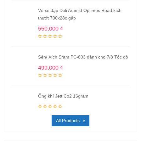
Vỏ xe đạp Deli Aramid Optimus Road kích
thướt 700x28c gấp
550,000
₫
Sên/ Xích Sram PC-803 dành cho 7/8 Tốc độ
499,000
₫
Ống khí Jett Co2 16gram
All Products