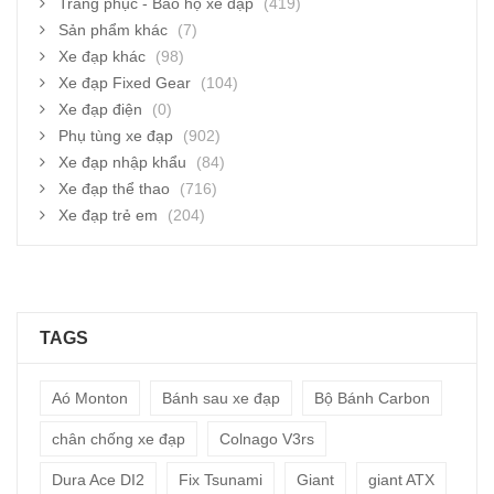
Trang phục - Bảo hộ xe đạp
(419)
Sản phẩm khác
(7)
Xe đạp khác
(98)
Xe đạp Fixed Gear
(104)
Xe đạp điện
(0)
Phụ tùng xe đạp
(902)
Xe đạp nhập khẩu
(84)
Xe đạp thể thao
(716)
Xe đạp trẻ em
(204)
TAGS
Aó Monton
Bánh sau xe đạp
Bộ Bánh Carbon
chân chống xe đạp
Colnago V3rs
Dura Ace DI2
Fix Tsunami
Giant
giant ATX