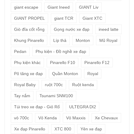
giant escape
Giant Ineed
GIANT Liv
GIANT PROPEL
giant TCR
Giant XTC
Giò đĩa cốt rỗng
Gọng nước xe đạp
ineed latte
Khung Pinarello
Líp thả
Monton
Mũ Royal
Pedan
Phụ kiện - Đồ nghề xe đạp
Phụ kiện khác
Pinarello F10
Pinarello F12
Pô tăng xe đạp
Quần Monton
Royal
Royal Baby
ruột 700c
Ruột kenda
Tay nắm
Tsunami SNM100
Túi treo xe đạp - Giỏ Rổ
ULTEGRA DI2
vỏ 700c
Vỏ Kenda
Vỏ Maxxis
Xe Chevaux
Xe đạp Pinarello
XTC 800
Yên xe đạp