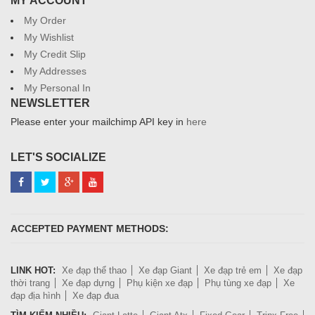
MY ACCOUNT
My Order
My Wishlist
My Credit Slip
My Addresses
My Personal In
NEWSLETTER
Please enter your mailchimp API key in
here
LET'S SOCIALIZE
ACCEPTED PAYMENT METHODS:
LINK HOT:
Xe đạp thể thao
Xe đạp Giant
Xe đạp trẻ em
Xe đạp
thời trang
Xe đạp dựng
Phụ kiện xe đạp
Phụ tùng xe đạp
Xe
đạp địa hình
Xe đạp đua