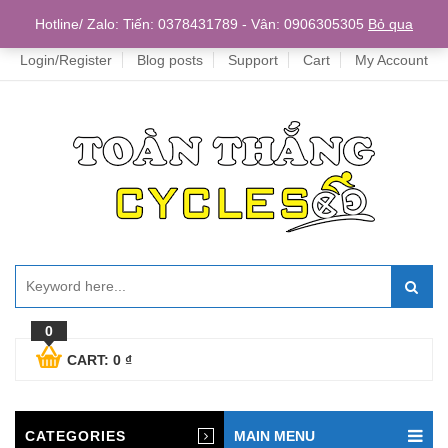
Home
Hotline/ Zalo: Tiến: 0378431789 - Vân: 0906305305
Bỏ qua
Login/Register
Blog posts
Support
Cart
My Account
0
CART:
0
₫
CATEGORIES
MAIN MENU