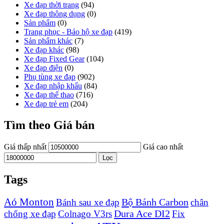
Xe đạp thời trang
(94)
Xe đạp thông dụng
(0)
Sản phẩm
(0)
Trang phục - Bảo hộ xe đạp
(419)
Sản phẩm khác
(7)
Xe đạp khác
(98)
Xe đạp Fixed Gear
(104)
Xe đạp điện
(0)
Phụ tùng xe đạp
(902)
Xe đạp nhập khẩu
(84)
Xe đạp thể thao
(716)
Xe đạp trẻ em
(204)
Tìm theo Giá bán
Giá thấp nhất
Giá cao nhất
Lọc
Tags
Aó Monton
Bộ Bánh Carbon
Bánh sau xe đạp
chân
Dura Ace DI2
chống xe đạp
Colnago V3rs
Fix