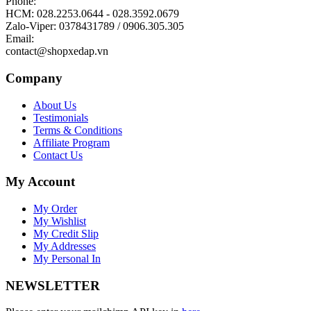
Phone:
HCM: 028.2253.0644 - 028.3592.0679
Zalo-Viper: 0378431789 / 0906.305.305
Email:
contact@shopxedap.vn
Company
About Us
Testimonials
Terms & Conditions
Affiliate Program
Contact Us
My Account
My Order
My Wishlist
My Credit Slip
My Addresses
My Personal In
NEWSLETTER