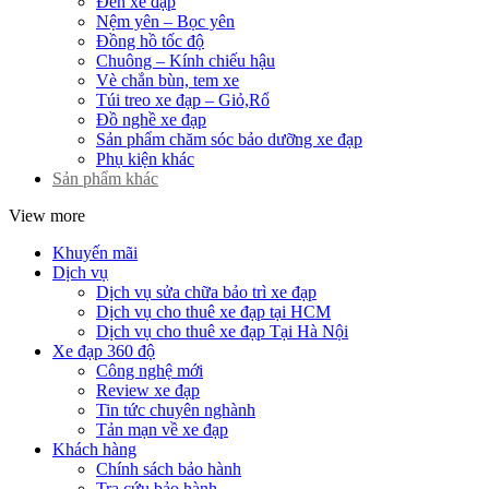
Đèn xe đạp
Nệm yên – Bọc yên
Đồng hồ tốc độ
Chuông – Kính chiếu hậu
Vè chắn bùn, tem xe
Túi treo xe đạp – Giỏ,Rổ
Đồ nghề xe đạp
Sản phẩm chăm sóc bảo dưỡng xe đạp
Phụ kiện khác
Sản phẩm khác
View more
Khuyến mãi
Dịch vụ
Dịch vụ sửa chữa bảo trì xe đạp
Dịch vụ cho thuê xe đạp tại HCM
Dịch vụ cho thuê xe đạp Tại Hà Nội
Xe đạp 360 độ
Công nghệ mới
Review xe đạp
Tin tức chuyên nghành
Tản mạn về xe đạp
Khách hàng
Chính sách bảo hành
Tra cứu bảo hành