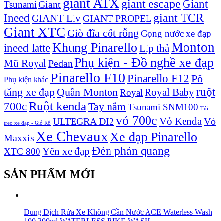
giant ATX
giant escape
Giant
Giant
Tsunami
Ineed
giant TCR
GIANT Liv
GIANT PROPEL
Giant XTC
Giò đĩa cốt rỗng
Gọng nước xe đạp
Monton
Khung Pinarello
ineed latte
Líp thả
Phụ kiện - Đồ nghề xe đạp
Mũ Royal
Pedan
Pinarello F10
Pinarello F12
Pô
Phụ kiện khác
ruột
tăng xe đạp
Quần Monton
Royal Baby
Royal
Ruột kenda
700c
Tay nắm
Tsunami SNM100
Túi
vỏ 700c
Vỏ Kenda
ULTEGRA DI2
Vỏ
treo xe đạp - Giỏ Rổ
Xe Chevaux
Xe đạp Pinarello
Maxxis
Đèn phản quang
Yên xe đạp
XTC 800
SẢN PHẨM MỚI
Dung Dịch Rửa Xe Không Cần Nước ACE Waterless Wash
100-300ml WATERLESS BIKE WASH