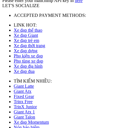
Please enter your mailchimp API key in
here
LET'S SOCIALIZE
ACCEPTED PAYMENT METHODS:
LINK HOT:
Xe đạp thể thao
Xe đạp Giant
Xe đạp trẻ em
Xe đạp thời trang
Xe đạp dựng
Phụ kiện xe đạp
Phụ tùng xe đạp
Xe đạp địa hình
Xe đạp đua
TÌM KIẾM NHIỀU:
Giant Latte
Giant Atx
Fixed Gear
Trinx Free
TrinX Junior
Giant Atx 1
Giant Talon
Xe đạp Momentum
Nón bảo hiểm