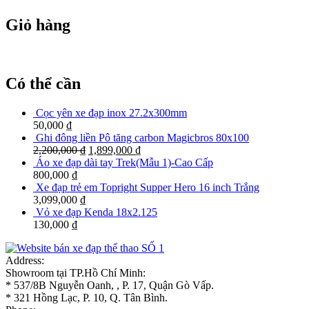
Giỏ hàng
Có thể cần
Cọc yên xe đạp inox 27.2x300mm
50,000
₫
Ghi đông liền Pô tăng carbon Magicbros 80x100
2,200,000
₫
1,899,000
₫
Áo xe đạp dài tay Trek(Mẫu 1)-Cao Cấp
800,000
₫
Xe đạp trẻ em Topright Supper Hero 16 inch Trắng
3,099,000
₫
Vỏ xe đạp Kenda 18x2.125
130,000
₫
Address:
Showroom tại TP.Hồ Chí Minh:
* 537/8B Nguyễn Oanh, , P. 17, Quận Gò Vấp.
* 321 Hồng Lạc, P. 10, Q. Tân Bình.