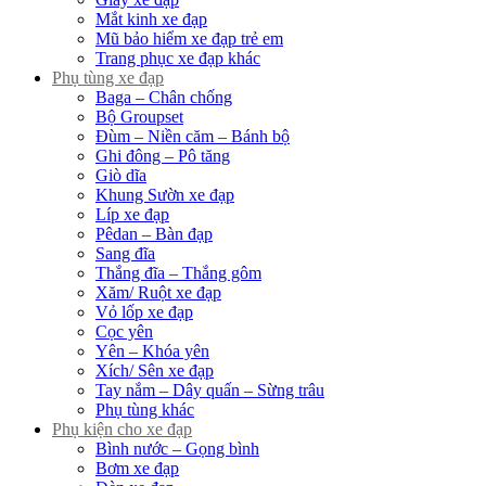
Mắt kinh xe đạp
Mũ bảo hiểm xe đạp trẻ em
Trang phục xe đạp khác
Phụ tùng xe đạp
Baga – Chân chống
Bộ Groupset
Đùm – Niền căm – Bánh bộ
Ghi đông – Pô tăng
Giò dĩa
Khung Sườn xe đạp
Líp xe đạp
Pêdan – Bàn đạp
Sang đĩa
Thắng đĩa – Thắng gôm
Xăm/ Ruột xe đạp
Vỏ lốp xe đạp
Cọc yên
Yên – Khóa yên
Xích/ Sên xe đạp
Tay nắm – Dây quấn – Sừng trâu
Phụ tùng khác
Phụ kiện cho xe đạp
Bình nước – Gọng bình
Bơm xe đạp