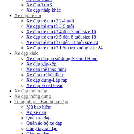
Xe đạp TrinX
Xe đạp nhập khác
Xe đạp trẻ em
Xe đạp trẻ em từ 2-4 tuổi
Xe đạp trẻ em từ 3-5 tuổi
Xe đạp trẻ em từ 4 đến 7 tuổi size 16
Xe đạp trẻ em từ 5 đến 8 tuổi size 18
Xe đạp trẻ em từ 6 đến 11 tuổi size 20
Xe đạp trẻ em từ 1.5m trở xuống size 24
Xe đạp khác
Xe đạp đã qua sử dụng-Second Hand
Xe đạp gấp/xếp
Xe đạp thể thao mini
Xe đạp trợ lực điện
Xe đạp dựng-Lắp ráp
Xe đạp Fixed Gear
Xe đạp thời trang
Xe đạp thông dụng
Trang phục – Bảo hộ xe đạp
Mũ bảo hiểm
Áo xe đạp
Quần xe đạp
Quần áo bộ xe đạp
Găng tay xe đạp
Giày xe đạp