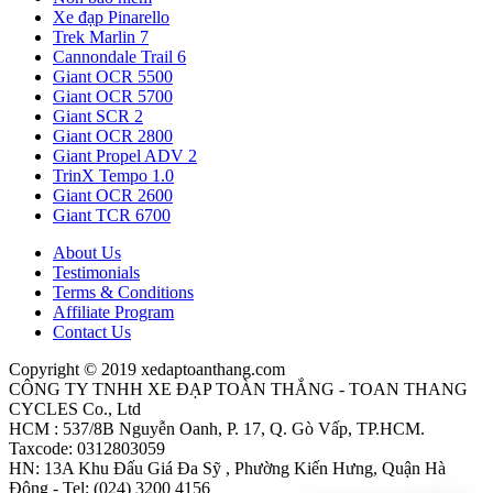
Xe đạp Pinarello
Trek Marlin 7
Cannondale Trail 6
Giant OCR 5500
Giant OCR 5700
Giant SCR 2
Giant OCR 2800
Giant Propel ADV 2
TrinX Tempo 1.0
Giant OCR 2600
Giant TCR 6700
About Us
Testimonials
Terms & Conditions
Affiliate Program
Contact Us
Copyright © 2019 xedaptoanthang.com
CÔNG TY TNHH XE ĐẠP TOÀN THẮNG - TOAN THANG
CYCLES Co., Ltd
HCM : 537/8B Nguyễn Oanh, P. 17, Q. Gò Vấp, TP.HCM.
Taxcode: 0312803059
HN: 13A Khu Đấu Giá Đa Sỹ , Phường Kiến Hưng, Quận Hà
Đông - Tel: (024) 3200 4156