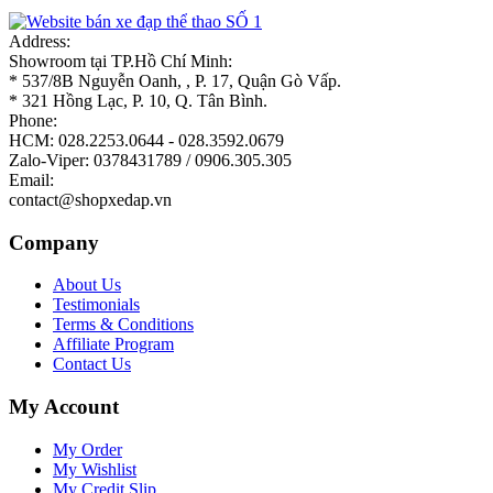
Address:
Showroom tại TP.Hồ Chí Minh:
* 537/8B Nguyễn Oanh, , P. 17, Quận Gò Vấp.
* 321 Hồng Lạc, P. 10, Q. Tân Bình.
Phone:
HCM: 028.2253.0644 - 028.3592.0679
Zalo-Viper: 0378431789 / 0906.305.305
Email:
contact@shopxedap.vn
Company
About Us
Testimonials
Terms & Conditions
Affiliate Program
Contact Us
My Account
My Order
My Wishlist
My Credit Slip