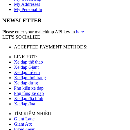
My Addresses
My Personal In
NEWSLETTER
Please enter your mailchimp API key in
here
LET'S SOCIALIZE
ACCEPTED PAYMENT METHODS:
LINK HOT:
Xe đạp thể thao
Xe đạp Giant
Xe đạp trẻ em
Xe đạp thời trang
Xe đạp dựng
Phụ kiện xe đạp
Phụ tùng xe đạp
Xe đạp địa hình
Xe đạp đua
TÌM KIẾM NHIỀU:
Giant Latte
Giant Atx
Fixed Gear