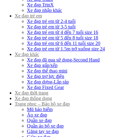
Xe đạp TrinX
Xe đạp nhập khác
Xe đạp trẻ em
Xe đạp trẻ em từ 2-4 tuổi
Xe đạp trẻ em từ 3-5 tuổi
Xe đạp trẻ em từ 4 đến 7 tuổi size 16
Xe đạp trẻ em từ 5 đến 8 tuổi size 18
Xe đạp trẻ em từ 6 đến 11 tuổi size 20
Xe đạp trẻ em từ 1.5m trở xuống size 24
Xe đạp khác
Xe đạp đã qua sử dụng-Second Hand
Xe đạp gấp/xếp
Xe đạp thể thao mini
Xe đạp trợ lực điện
Xe đạp dựng-Lắp ráp
Xe đạp Fixed Gear
Xe đạp thời trang
Xe đạp thông dụng
Trang phục – Bảo hộ xe đạp
Mũ bảo hiểm
Áo xe đạp
Quần xe đạp
Quần áo bộ xe đạp
Găng tay xe đạp
Giày xe đạp