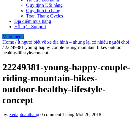
Quy định Đổi hàng
Quy định trả hàng
Toan Thang Cycles
Địa điểm mua hàng
Hỗ trợ – Support
Main menu
Home
/
Ít người biết về xe địa hình – nhưng lại có nhiều người chơi
/
22249381-young-happy-couple-riding-mountain-bikes-outdoor-
healthy-lifestyle-concept
22249381-young-happy-couple-
riding-mountain-bikes-
outdoor-healthy-lifestyle-
concept
by:
xedaptoanthang
0 comment
Tháng Một 26, 2018