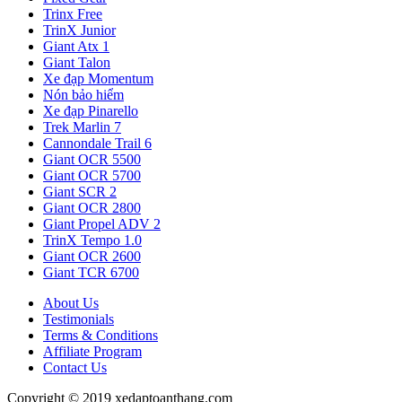
Trinx Free
TrinX Junior
Giant Atx 1
Giant Talon
Xe đạp Momentum
Nón bảo hiểm
Xe đạp Pinarello
Trek Marlin 7
Cannondale Trail 6
Giant OCR 5500
Giant OCR 5700
Giant SCR 2
Giant OCR 2800
Giant Propel ADV 2
TrinX Tempo 1.0
Giant OCR 2600
Giant TCR 6700
About Us
Testimonials
Terms & Conditions
Affiliate Program
Contact Us
Copyright © 2019 xedaptoanthang.com