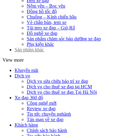
Đèn xe đạp
Nệm yên – Bọc yên
Đồng hồ tốc độ
Chuông – Kính chiếu hậu
Vè chắn bùn, tem xe
Túi treo xe đạp – Giỏ,Rổ
Đồ nghề xe đạp
Sản phẩm chăm sóc bảo dưỡng xe đạp
Phụ kiện khác
Sản phẩm khác
View more
Khuyến mãi
Dịch vụ
Dịch vụ sửa chữa bảo trì xe đạp
Dịch vụ cho thuê xe đạp tại HCM
Dịch vụ cho thuê xe đạp Tại Hà Nội
Xe đạp 360 độ
Công nghệ mới
Review xe đạp
Tin tức chuyên nghành
Tản mạn về xe đạp
Khách hàng
Chính sách bảo hành
Tra cứu bảo hành