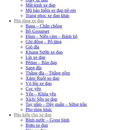
Mắt kinh xe đạp
Mũ bảo hiểm xe đạp trẻ em
Trang phục xe đạp khác
Phụ tùng xe đạp
Baga – Chân chống
Bộ Groupset
Đùm – Niền căm – Bánh bộ
Ghi đông – Pô tăng
Giò dĩa
Khung Sườn xe đạp
Líp xe đạp
Pêdan – Bàn đạp
Sang đĩa
Thắng đĩa – Thắng gôm
Xăm/ Ruột xe đạp
Vỏ lốp xe đạp
Cọc yên
Yên – Khóa yên
Xích/ Sên xe đạp
Tay nắm – Dây quấn – Sừng trâu
Phụ tùng khác
Phụ kiện cho xe đạp
Bình nước – Gọng bình
Bơm xe đạp