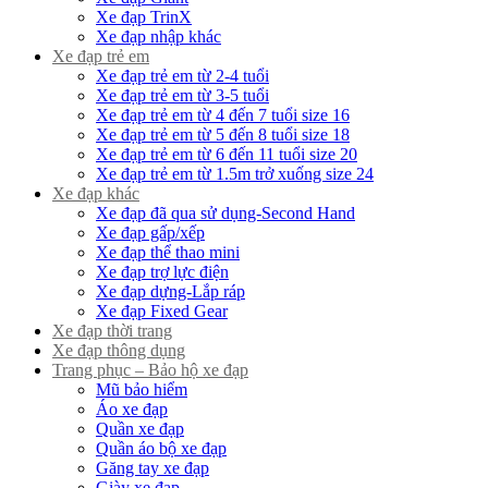
Xe đạp TrinX
Xe đạp nhập khác
Xe đạp trẻ em
Xe đạp trẻ em từ 2-4 tuổi
Xe đạp trẻ em từ 3-5 tuổi
Xe đạp trẻ em từ 4 đến 7 tuổi size 16
Xe đạp trẻ em từ 5 đến 8 tuổi size 18
Xe đạp trẻ em từ 6 đến 11 tuổi size 20
Xe đạp trẻ em từ 1.5m trở xuống size 24
Xe đạp khác
Xe đạp đã qua sử dụng-Second Hand
Xe đạp gấp/xếp
Xe đạp thể thao mini
Xe đạp trợ lực điện
Xe đạp dựng-Lắp ráp
Xe đạp Fixed Gear
Xe đạp thời trang
Xe đạp thông dụng
Trang phục – Bảo hộ xe đạp
Mũ bảo hiểm
Áo xe đạp
Quần xe đạp
Quần áo bộ xe đạp
Găng tay xe đạp
Giày xe đạp