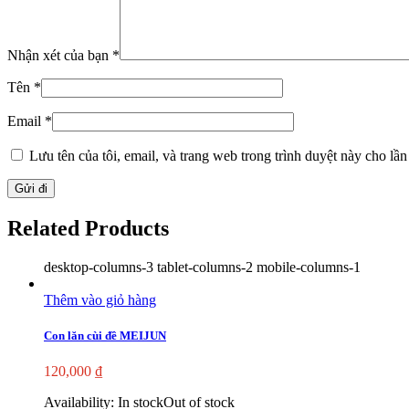
Nhận xét của bạn
*
Tên
*
Email
*
Lưu tên của tôi, email, và trang web trong trình duyệt này cho lần 
Related Products
desktop-columns-3 tablet-columns-2 mobile-columns-1
Thêm vào giỏ hàng
Con lăn cùi đề MEIJUN
120,000
₫
Availability:
In stock
Out of stock