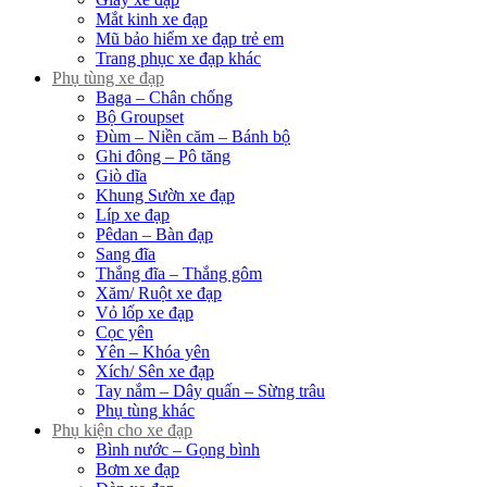
Mắt kinh xe đạp
Mũ bảo hiểm xe đạp trẻ em
Trang phục xe đạp khác
Phụ tùng xe đạp
Baga – Chân chống
Bộ Groupset
Đùm – Niền căm – Bánh bộ
Ghi đông – Pô tăng
Giò dĩa
Khung Sườn xe đạp
Líp xe đạp
Pêdan – Bàn đạp
Sang đĩa
Thắng đĩa – Thắng gôm
Xăm/ Ruột xe đạp
Vỏ lốp xe đạp
Cọc yên
Yên – Khóa yên
Xích/ Sên xe đạp
Tay nắm – Dây quấn – Sừng trâu
Phụ tùng khác
Phụ kiện cho xe đạp
Bình nước – Gọng bình
Bơm xe đạp