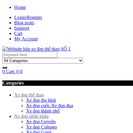
Home
Login/Register
Blog posts
Support
Cart
My Account
0
Cart:
0
₫
Categories
Xe đạp thể thao
Xe đạp địa hình
Xe đạp cuộc-Xe đạp đua
Xe đạp thành phố
Xe đạp nhập khẩu
Xe đạp Cervélo
Xe đạp Colnago
Xe đạp Giant