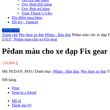
Quy định Đổi hàng
Quy định trả hàng
Toan Thang Cycles
Địa điểm mua hàng
Hỗ trợ – Support
Main menu
Trang chủ
Phụ tùng xe đạp
Pêdan - Bàn đạp
Pêđan màu cho xe đạp F
Pêđan màu cho xe đạp Fix gear
150,000
₫
Mã:
PEDAN_MAU
Danh mục:
Pêdan - Bàn đạp
,
Phụ tùng xe đạp
T
Hết hàng
Print
Send to a friend
Mô tả
Đánh giá (0)