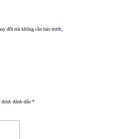
thay đổi mà không cần báo trước
.
c được đánh dấu
*