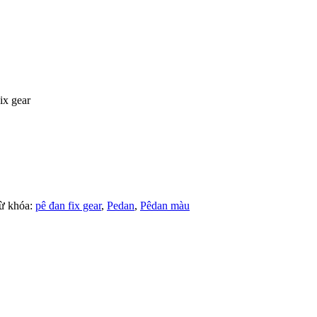
ix gear
ừ khóa:
pê đan fix gear
,
Pedan
,
Pêdan màu