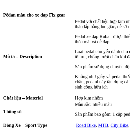
Pêđan màu cho xe đạp Fix gear
Pedal với chất liệu hợp kim 
tháo lắp bằng lục giác, dễ sử
Pedal xe đạp Rubar được thiết
thỏa mái và dễ đạp
Loại pedal chủ yếu dành cho d
Mô tả – Description
tối ưu, chống trượt chân khi đ
Sản phẩm sử dụng chuyển động
Không như giày và pedal thư
chân, pedanl này tận dụng cả
sinh công hữu ích
Chất liệu –
Material
Hợp kim nhôm
Màu sắc: nhiều màu
Thông số
Sản phẩm bao gồm: 1 cặp pe
Dòng Xe – Sport Type
Road Bike
,
MTB
,
City Bike