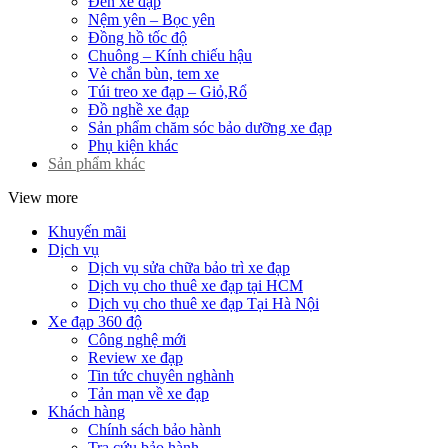
Đèn xe đạp
Nệm yên – Bọc yên
Đồng hồ tốc độ
Chuông – Kính chiếu hậu
Vè chắn bùn, tem xe
Túi treo xe đạp – Giỏ,Rổ
Đồ nghề xe đạp
Sản phẩm chăm sóc bảo dưỡng xe đạp
Phụ kiện khác
Sản phẩm khác
View more
Khuyến mãi
Dịch vụ
Dịch vụ sửa chữa bảo trì xe đạp
Dịch vụ cho thuê xe đạp tại HCM
Dịch vụ cho thuê xe đạp Tại Hà Nội
Xe đạp 360 độ
Công nghệ mới
Review xe đạp
Tin tức chuyên nghành
Tản mạn về xe đạp
Khách hàng
Chính sách bảo hành
Tra cứu bảo hành