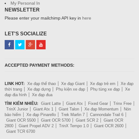
My Personal In
NEWSLETTER
Please enter your mailchimp API key in
here
LET'S SOCIALIZE
ACCEPTED PAYMENT METHODS:
LINK HOT:
Xe đạp thể thao
Xe đạp Giant
Xe đạp trẻ em
Xe đạp
thời trang
Xe đạp dựng
Phụ kiện xe đạp
Phụ tùng xe đạp
Xe
đạp địa hình
Xe đạp đua
TÌM KIẾM NHIỀU:
Giant Latte
Giant Atx
Fixed Gear
Trinx Free
TrinX Junior
Giant Atx 1
Giant Talon
Xe đạp Momentum
Nón
bảo hiểm
Xe đạp Pinarello
Trek Marlin 7
Cannondale Trail 6
Giant OCR 5500
Giant OCR 5700
Giant SCR 2
Giant OCR
2800
Giant Propel ADV 2
TrinX Tempo 1.0
Giant OCR 2600
Giant TCR 6700