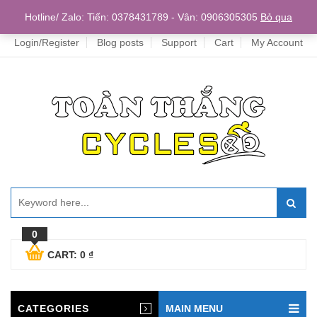
Home
Hotline/ Zalo: Tiến: 0378431789 - Vân: 0906305305
Bỏ qua
Login/Register
Blog posts
Support
Cart
My Account
0
CART:
0
₫
CATEGORIES
MAIN MENU