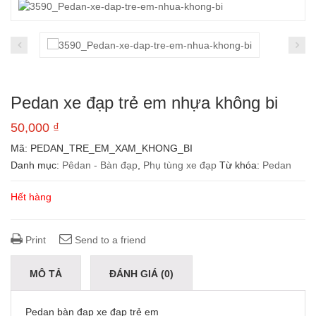
Pedan xe đạp trẻ em nhựa không bi
50,000
₫
Mã:
PEDAN_TRE_EM_XAM_KHONG_BI
Danh mục:
Pêdan - Bàn đạp
,
Phụ tùng xe đạp
Từ khóa:
Pedan
Hết hàng
Print
Send to a friend
MÔ TẢ
ĐÁNH GIÁ (0)
Pedan bàn đạp xe đạp trẻ em