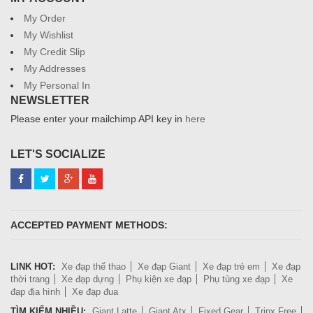
My Order
My Wishlist
My Credit Slip
My Addresses
My Personal In
NEWSLETTER
Please enter your mailchimp API key in
here
LET'S SOCIALIZE
ACCEPTED PAYMENT METHODS:
LINK HOT:
Xe đạp thể thao
Xe đạp Giant
Xe đạp trẻ em
Xe đạp
thời trang
Xe đạp dựng
Phụ kiện xe đạp
Phụ tùng xe đạp
Xe
đạp địa hình
Xe đạp đua
TÌM KIẾM NHIỀU:
Giant Latte
Giant Atx
Fixed Gear
Trinx Free